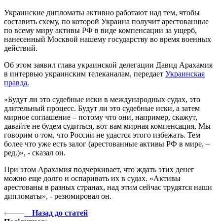
Украинские дипломаты активно работают над тем, чтобы
составить схему, по которой Украина получит арестованные
по всему миру активы РФ в виде компенсации за ущерб,
нанесенный Москвой нашему государству во время военных
действий.
Об этом заявил глава украинской делегации Давид Арахамия
в интервью украинским телеканалам, передает
Украинская
правда.
«Будут ли это судебные иски в международных судах, это
длительный процесс. Будут ли это судебные иски, а затем
мирное соглашение – потому что они, например, скажут,
давайте не будем судиться, вот вам мирная компенсация. Мы
говорим о том, что России не удастся этого избежать. Тем
более что уже есть залог (арестованные активы РФ в мире, –
ред.)», - сказал он.
При этом Арахамия подчеркивает, что ждать этих денег
можно еще долго и оспаривать их в судах. «Активы
арестованы в разных странах, над этим сейчас трудятся наши
дипломаты», - резюмировал он.
Назад до статей