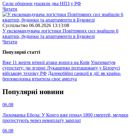
Сили оборони уразили два НПЗ у РФ
Читати
Суспiльство
06.08.2026 13:13:08
У екскомандувача логістики Повітряних сил знайшли 6
квартир, будинки та апартаменти в Буковелі
Читати
Популярнi статтi
Вже 11 жертв нічної атаки ворога на Київ
Ультиматум
супостату: чи згорне Лукашенко розташовану у Білорусі
військову техніку РФ
Далекобійні санкції в дії: як країна-
бензоколонка втратила своє амплуа
Популярнi новини
06.08
Лихоманка Ебола: У Конго вже понад 1800 смертей, медики
протестують через невиплату зарплат
06.08