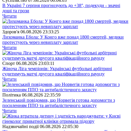
Суспiльство
07.08.2026 00:04:03
В Україні 7 серпня прогнозують до +38°, подекуди - значні
дощі та грози
Читати
Здоров'я
06.08.2026 23:33:25
Лихоманка Ебола: У Конго вже понад 1800 смертей, медики
протестують через невиплату зарплат
Читати
Спорт
06.08.2026 23:03:11
Жіноча Ліга чемпіонів: Українські футбольні арбітрині
судитимуть матчі другого кваліфікаційного раунду
Читати
Полiтика
06.08.2026 22:35:59
Зеленський повідомив, що Норвегія готова допомогти з
посиленням ППО та антибалістичного захисту
Читати
Надзвичайні події
06.08.2026 22:05:30