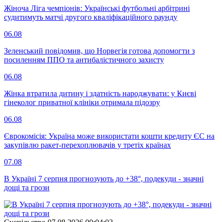
Жіноча Ліга чемпіонів: Українські футбольні арбітрині
судитимуть матчі другого кваліфікаційного раунду
06.08
Зеленський повідомив, що Норвегія готова допомогти з
посиленням ППО та антибалістичного захисту
06.08
Жінка втратила дитину і здатність народжувати: у Києві
гінеколог приватної клініки отримала підозру
06.08
Єврокомісія: Україна може використати кошти кредиту ЄС на
закупівлю ракет-перехоплювачів у третіх країнах
07.08
В Україні 7 серпня прогнозують до +38°, подекуди - значні
дощі та грози