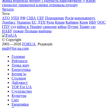
Жінка втратила дитину і здатність народжувати: у Києві
гінеколог приватної клініки отримала підозру
Читати
Теги
АТО
УПЦ
РФ
США
СБУ
Порошенко
Росія
коронавирус
Донбасс
Украина
ЕС
ДТП
Рада
Крым
Кабмин
Киев
НБУ
ООС
ГПУ
суд
війна в Україні
санкции
війна
Путин
Трамп
газ
НАБУ
пожар
Польша
выборы
© Copyright
2001—2026
FORUA
. Редакція:
mail@for-ua.com
Головне
Рейтинги
Точка зору
Енергетика
Інтерв’ю
Столиця
Дайджест
TOP For UA
Суспiльство
Культура
Світ
Економіка