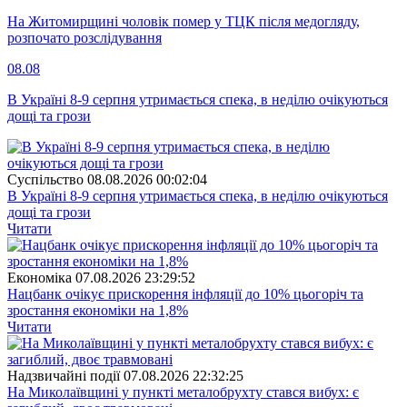
На Житомирщині чоловік помер у ТЦК після медогляду,
розпочато розслідування
08.08
В Україні 8-9 серпня утримається спека, в неділю очікуються
дощі та грози
Суспiльство
08.08.2026 00:02:04
В Україні 8-9 серпня утримається спека, в неділю очікуються
дощі та грози
Читати
Економіка
07.08.2026 23:29:52
Нацбанк очікує прискорення інфляції до 10% цьогоріч та
зростання економіки на 1,8%
Читати
Надзвичайні події
07.08.2026 22:32:25
На Миколаївщині у пункті металобрухту стався вибух: є