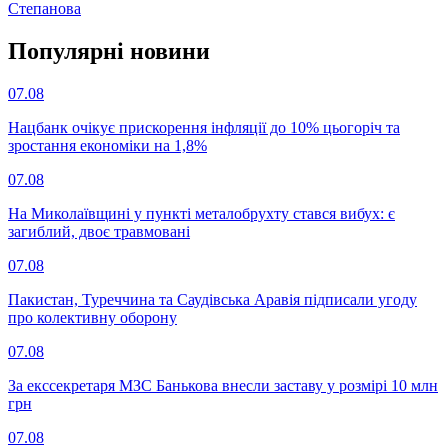
Степанова
Популярнi новини
07.08
Нацбанк очікує прискорення інфляції до 10% цьогоріч та
зростання економіки на 1,8%
07.08
На Миколаївщині у пункті металобрухту стався вибух: є
загиблий, двоє травмовані
07.08
Пакистан, Туреччина та Саудівська Аравія підписали угоду
про колективну оборону
07.08
За екссекретаря МЗС Банькова внесли заставу у розмірі 10 млн
грн
07.08