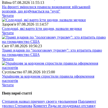
Війна
07.08.2026 11:55:13
На фронті змінилися правила виживання: військовий
розповів, що відбувається на "нулі"
Читати
Здоров'я
07.08.2026 11:14:57
Солодощі, які варто їсти щодня, назвали медики
Читати
Свiт
07.08.2026 10:56:23
Трамп вдарив по "пологовому туризму": хто втратить право
на громадянство США
Читати
Суспiльство
07.08.2026 10:15:00
Українцям за кордоном спростили правила оформлення
паспортів
Читати
Популярнi статтi
Степанов назвал причину своего увольнения
Парламент
уволил Степанова
Комитет Рады не поддержал отставку