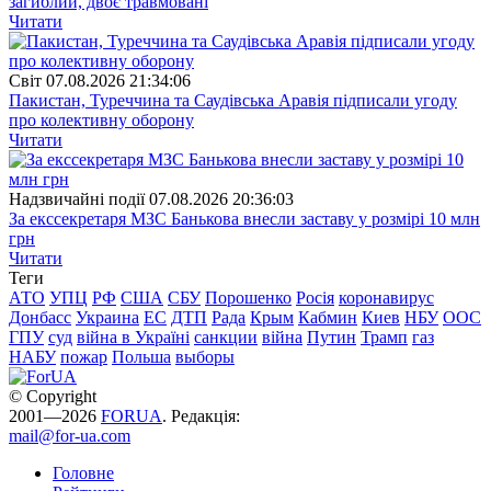
загиблий, двоє травмовані
Читати
Свiт
07.08.2026 21:34:06
Пакистан, Туреччина та Саудівська Аравія підписали угоду
про колективну оборону
Читати
Надзвичайні події
07.08.2026 20:36:03
За екссекретаря МЗС Банькова внесли заставу у розмірі 10 млн
грн
Читати
Теги
АТО
УПЦ
РФ
США
СБУ
Порошенко
Росія
коронавирус
Донбасс
Украина
ЕС
ДТП
Рада
Крым
Кабмин
Киев
НБУ
ООС
ГПУ
суд
війна в Україні
санкции
війна
Путин
Трамп
газ
НАБУ
пожар
Польша
выборы
© Copyright
2001—2026
FORUA
. Редакція:
mail@for-ua.com
Головне