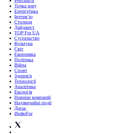
Рейтинги
Точка зору
Енергетика
Інтерв’ю
Столиця
Дайджест
TOP For UA
Суспiльство
Культура
Світ
Економіка
Політика
Війна
Спорт
Здоров'я
Технології
Аналітика
Екологія
Новини компаній
Надзвичайні події
Досьє
ИнфоFor