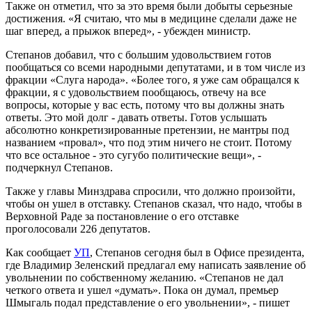
Также он отметил, что за это время были добыты серьезные
достижения. «Я считаю, что мы в медицине сделали даже не
шаг вперед, а прыжок вперед», - убежден министр.
Степанов добавил, что с большим удовольствием готов
пообщаться со всеми народными депутатами, и в том числе из
фракции «Слуга народа». «Более того, я уже сам обращался к
фракции, я с удовольствием пообщаюсь, отвечу на все
вопросы, которые у вас есть, потому что вы должны знать
ответы. Это мой долг - давать ответы. Готов услышать
абсолютно конкретизированные претензии, не мантры под
названием «провал», что под этим ничего не стоит. Потому
что все остальное - это сугубо политические вещи», -
подчеркнул Степанов.
Также у главы Минздрава спросили, что должно произойти,
чтобы он ушел в отставку. Степанов сказал, что надо, чтобы в
Верховной Раде за постановление о его отставке
проголосовали 226 депутатов.
Как сообщает
УП
, Степанов сегодня был в Офисе президента,
где Владимир Зеленский предлагал ему написать заявление об
увольнении по собственному желанию. «Степанов не дал
четкого ответа и ушел «думать». Пока он думал, премьер
Шмыгаль подал представление о его увольнении», - пишет