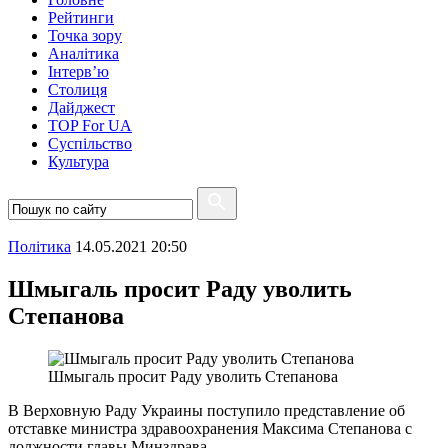
Рейтинги
Точка зору
Аналітика
Інтерв’ю
Столиця
Дайджест
TOP For UA
Суспiльство
Культура
Полiтика
14.05.2021 20:50
Шмыгаль просит Раду уволить
Степанова
Шмыгаль просит Раду уволить Степанова
В Верховную Раду Украины поступило представление об
отставке министра здравоохранения Максима Степанова с
должности главы Минздрава.