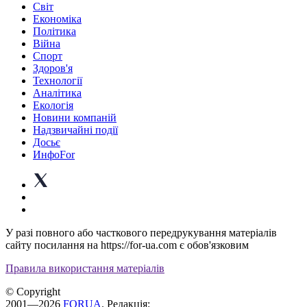
Світ
Економіка
Політика
Війна
Спорт
Здоров'я
Технології
Аналітика
Екологія
Новини компаній
Надзвичайні події
Досьє
ИнфоFor
У разі повного або часткового передрукування матеріалів
сайту посилання на https://for-ua.com є обов'язковим
Правила використання матеріалів
© Copyright
2001—2026
FORUA
. Редакція: