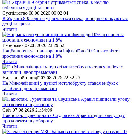
Суспiльство
08.08.2026 00:02:04
В Україні 8-9 серпня утримається спека, в неділю очікуються
дощі та грози
Читати
Економіка
07.08.2026 23:29:52
Нацбанк очікує прискорення інфляції до 10% цьогоріч та
зростання економіки на 1,8%
Читати
Надзвичайні події
07.08.2026 22:32:25
На Миколаївщині у пункті металобрухту стався вибух: є
загиблий, двоє травмовані
Читати
Свiт
07.08.2026 21:34:06
Пакистан, Туреччина та Саудівська Аравія підписали угоду
про колективну оборону
Читати