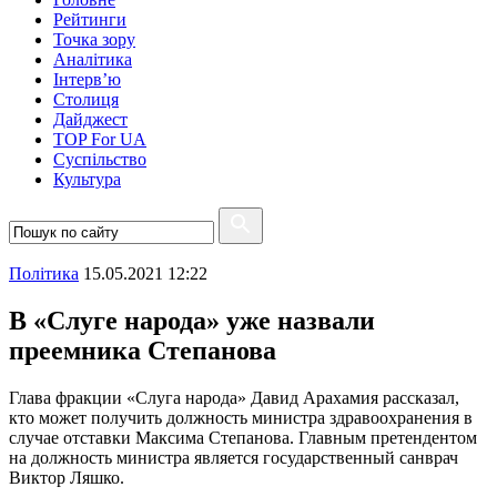
Рейтинги
Точка зору
Аналітика
Інтерв’ю
Столиця
Дайджест
TOP For UA
Суспiльство
Культура
Полiтика
15.05.2021 12:22
В «Слуге народа» уже назвали
преемника Степанова
Глава фракции «Слуга народа» Давид Арахамия рассказал,
кто может получить должность министра здравоохранения в
случае отставки Максима Степанова. Главным претендентом
на должность министра является государственный санврач
Виктор Ляшко.