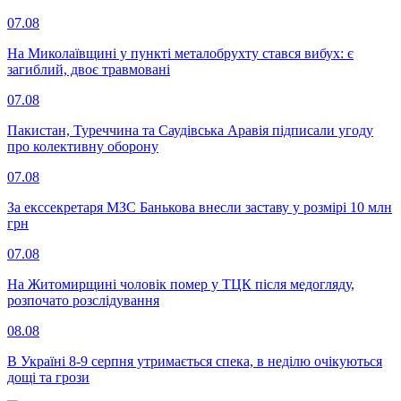
07.08
На Миколаївщині у пункті металобрухту стався вибух: є
загиблий, двоє травмовані
07.08
Пакистан, Туреччина та Саудівська Аравія підписали угоду
про колективну оборону
07.08
За екссекретаря МЗС Банькова внесли заставу у розмірі 10 млн
грн
07.08
На Житомирщині чоловік помер у ТЦК після медогляду,
розпочато розслідування
08.08
В Україні 8-9 серпня утримається спека, в неділю очікуються
дощі та грози