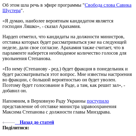
Об этом шла речь в эфире программы "
Свобода слова Савика
Шустера
".
«Я думаю, наиболее вероятным кандидатом является
господин Ляшко», - сказал Арахамия.
Нардеп отметил, что кандидаты на должности министров,
отставка которых будет рассматриваться уже на следующей
неделе, дали свое согласие. Арахамия также считает, что в
парламенте наберется необходимое количество голосов для
увольнения Степанова.
«По нему (Степанову - ред.) будет фракция в понедельник и
будет рассматриваться этот вопрос. Мне известны настроения
во фракции, с большой вероятностью он будет уволен.
Поэтому будет голосование в Раде, а там, как решит зал», -
добавил он.
Напомним, в Верховную Раду Украины
поступило
представление об отставке министра здравоохранения
Максима Степанова с должности главы Минздрава.
Назад до статей
Поділитися: