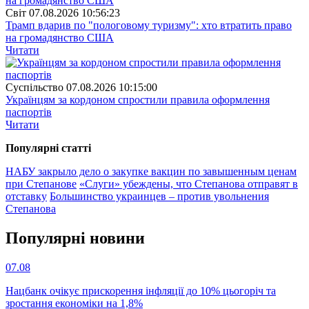
Свiт
07.08.2026 10:56:23
Трамп вдарив по "пологовому туризму": хто втратить право
на громадянство США
Читати
Суспiльство
07.08.2026 10:15:00
Українцям за кордоном спростили правила оформлення
паспортів
Читати
Популярнi статтi
НАБУ закрыло дело о закупке вакцин по завышенным ценам
при Степанове
«Слуги» убеждены, что Степанова отправят в
отставку
Большинство украинцев – против увольнения
Степанова
Популярнi новини
07.08
Нацбанк очікує прискорення інфляції до 10% цьогоріч та
зростання економіки на 1,8%