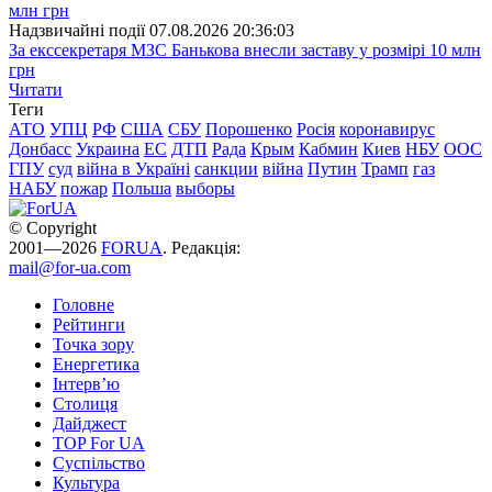
Надзвичайні події
07.08.2026 20:36:03
За екссекретаря МЗС Банькова внесли заставу у розмірі 10 млн
грн
Читати
Теги
АТО
УПЦ
РФ
США
СБУ
Порошенко
Росія
коронавирус
Донбасс
Украина
ЕС
ДТП
Рада
Крым
Кабмин
Киев
НБУ
ООС
ГПУ
суд
війна в Україні
санкции
війна
Путин
Трамп
газ
НАБУ
пожар
Польша
выборы
© Copyright
2001—2026
FORUA
. Редакція:
mail@for-ua.com
Головне
Рейтинги
Точка зору
Енергетика
Інтерв’ю
Столиця
Дайджест
TOP For UA
Суспiльство
Культура