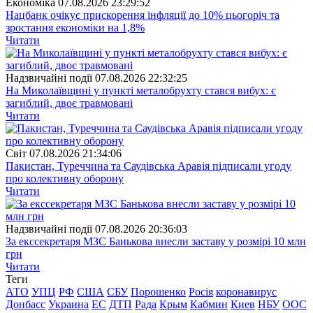
Економіка
07.08.2026 23:29:52
Нацбанк очікує прискорення інфляції до 10% цьогоріч та
зростання економіки на 1,8%
Читати
Надзвичайні події
07.08.2026 22:32:25
На Миколаївщині у пункті металобрухту стався вибух: є
загиблий, двоє травмовані
Читати
Свiт
07.08.2026 21:34:06
Пакистан, Туреччина та Саудівська Аравія підписали угоду
про колективну оборону
Читати
Надзвичайні події
07.08.2026 20:36:03
За екссекретаря МЗС Банькова внесли заставу у розмірі 10 млн
грн
Читати
Теги
АТО
УПЦ
РФ
США
СБУ
Порошенко
Росія
коронавирус
Донбасс
Украина
ЕС
ДТП
Рада
Крым
Кабмин
Киев
НБУ
ООС