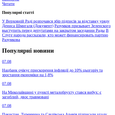
Читати
Популярнi статтi
У Верховній Раді розпочався збір підписів за відставку уряду
Дениса Шмигаля (Документ)
Разумков призывает Зеленского
выступить перед депутатами на закрытом заседании Рады
В
Слуге народа рассказали, кто может финансировать партию
Разумкова
Популярнi новини
07.08
Нацбанк очікує прискорення інфляції до 10% цьогоріч та
зростання економіки на 1,8%
07.08
На Миколаївщині у пункті металобрухту стався вибух: є
загиблий, двоє травмовані
07.08
Пакистан, Туреччина та Саудівська Аравія підписали угоду