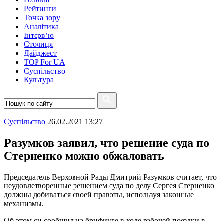
Рейтинги
Точка зору
Аналітика
Інтерв’ю
Столиця
Дайджест
TOP For UA
Суспiльство
Культура
Суспiльство
26.02.2021 13:27
Разумков заявил, что решение суда по
Стерненко можно обжаловать
Председатель Верховной Рады Дмитрий Разумков считает, что
неудовлетворенные решением суда по делу Сергея Стерненко
должны добиваться своей правоты, используя законные
механизмы.
Об этом он сообщил на брифинге в ходе рабочей поездки в