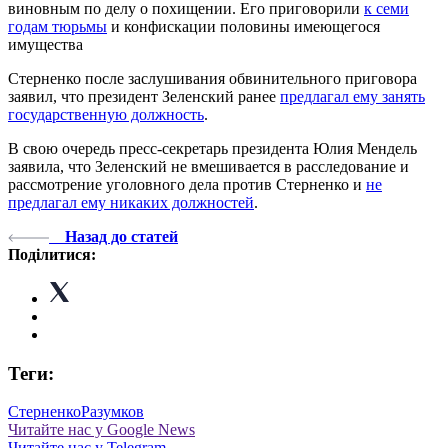
виновным по делу о похищении. Его приговорили
к семи
годам тюрьмы
и конфискации половины имеющегося
имущества
Стерненко после заслушивания обвинительного приговора
заявил, что президент Зеленский ранее
предлагал ему занять
государственную должность
.
В свою очередь пресс-секретарь президента Юлия Мендель
заявила, что Зеленский не вмешивается в расследование и
рассмотрение уголовного дела против Стерненко и
не
предлагал ему никаких должностей
.
Назад до статей
Поділитися:
Теги:
Стерненко
Разумков
Читайте нас у Google News
Читайте нас у Telegram