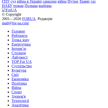
ГПУ
суд
війна в Україні
санкции
війна
Путин
Трамп
газ
НАБУ
пожар
Польша
выборы
© Copyright
2001—2026
FORUA
. Редакція:
mail@for-ua.com
Головне
Рейтинги
Точка зору
Енергетика
Інтерв’ю
Столиця
Дайджест
TOP For UA
Суспiльство
Культура
Світ
Економіка
Політика
Війна
Спорт
Здоров'я
Технології
Аналітика