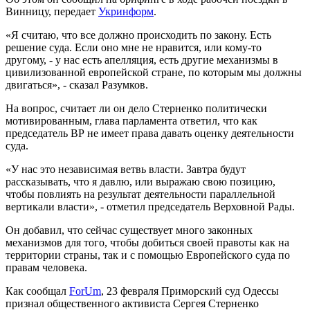
Винницу, передает
Укринформ
.
«Я считаю, что все должно происходить по закону. Есть
решение суда. Если оно мне не нравится, или кому-то
другому, - у нас есть апелляция, есть другие механизмы в
цивилизованной европейской стране, по которым мы должны
двигаться», - сказал Разумков.
На вопрос, считает ли он дело Стерненко политически
мотивированным, глава парламента ответил, что как
председатель ВР не имеет права давать оценку деятельности
суда.
«У нас это независимая ветвь власти. Завтра будут
рассказывать, что я давлю, или выражаю свою позицию,
чтобы повлиять на результат деятельности параллельной
вертикали власти», - отметил председатель Верховной Рады.
Он добавил, что сейчас существует много законных
механизмов для того, чтобы добиться своей правоты как на
территории страны, так и с помощью Европейского суда по
правам человека.
Как сообщал
ForUm
, 23 февраля Приморский суд Одессы
признал общественного активиста Сергея Стерненко