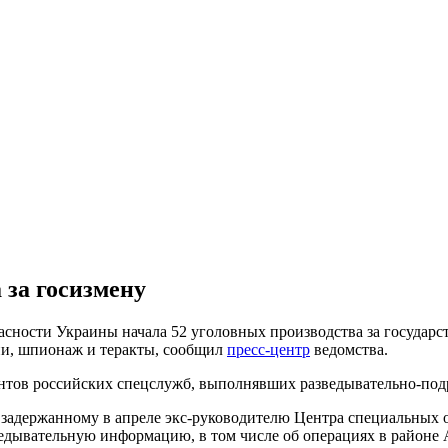
 за госизмену
асности Украины начала 52 уголовных производства за государс
сии, шпионаж и теракты, сообщил
пресс-центр
ведомства.
ентов российских спецслужб, выполнявших разведывательно-по
 задержанному в апреле экс-руководителю Центра специальных
ведывательную информацию, в том числе об операциях в район