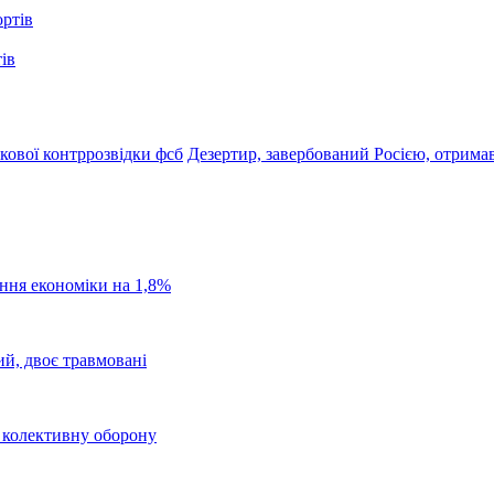
ів
кової контррозвідки фсб
Дезертир, завербований Росією, отримав
ання економіки на 1,8%
ий, двоє травмовані
о колективну оборону