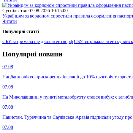
Суспiльство
07.08.2026 10:15:00
Українцям за кордоном спростили правила оформлення паспорт
Читати
Популярнi статтi
СБУ затримала ще двох агентів рф
СБУ затримала агентку війсь
Популярнi новини
07.08
Нацбанк очікує прискорення інфляції до 10% цьогоріч та зрост
07.08
На Миколаївщині у пункті металобрухту стався вибух: є загибл
07.08
Пакистан, Туреччина та Саудівська Аравія підписали угоду пр
07.08