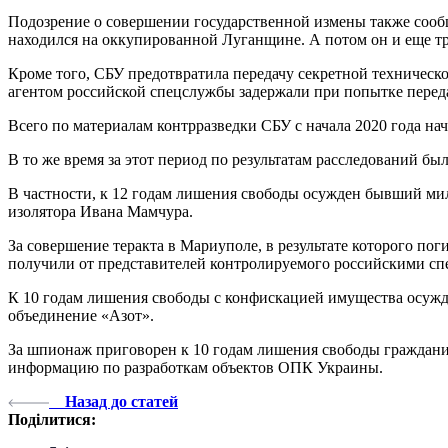
Подозрение о совершении государственной измены также сооб
находился на оккупированной Луганщине. А потом он и еще т
Кроме того, СБУ предотвратила передачу секретной техническ
агентом российской спецслужбы задержали при попытке перед
Всего по материалам контрразведки СБУ с начала 2020 года нач
В то же время за этот период по результатам расследований бы
В частности, к 12 годам лишения свободы осужден бывший ми
изолятора Ивана Мамчура.
За совершение теракта в Мариуполе, в результате которого по
получили от представителей контролируемого российскими с
К 10 годам лишения свободы с конфискацией имущества осужд
объединение «Азот».
За шпионаж приговорен к 10 годам лишения свободы граждани
информацию по разработкам объектов ОПК Украины.
Назад до статей
Поділитися: