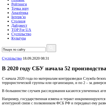
Рейтинги
Точка зору
Аналітика
Інтерв’ю
Столиця
Дайджест
TOP For UA
Суспiльство
Культура
Суспiльство
18.09.2020 08:31
В 2020 году СБУ начала 52 производства
С начала 2020 года по материалам контрразведки Служба безоп
террористической группы или организации, и по 2 – за дивер
В большинстве случаев расследования касаются уличенных аг
Например, государственная измена и теракт инкриминируются
агентурной связи с полковником ФСБ РФ и передавал ему раз