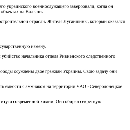
о украинского военнослужащего завербовали, когда он
 объектах на Волыни.
тостроительной отрасли. Жителя Луганщины, который оказался
осударственную измену.
убийство начальника отдела Ривненского следственного
свободы осуждены двое граждан Украины. Свою задачу они
ать емкости с аммиаком на территории ЧАО «Северодонецкое
титута современной химии. Он собирал секретную