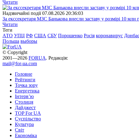
Читати
Надзвичайні події
07.08.2026 20:36:03
За екссекретаря МЗС Банькова внесли заставу у розмірі 10 млн 
Читати
Теги
АТО
УПЦ
РФ
США
СБУ
Порошенко
Росія
коронавирус
Донба
Польша
выборы
© Copyright
2001—2026
FORUA
. Редакція:
mail@for-ua.com
Головне
Рейтинги
Точка зору
Енергетика
Інтерв’ю
Столиця
Дайджест
TOP For UA
Суспiльство
Культура
Світ
Економіка