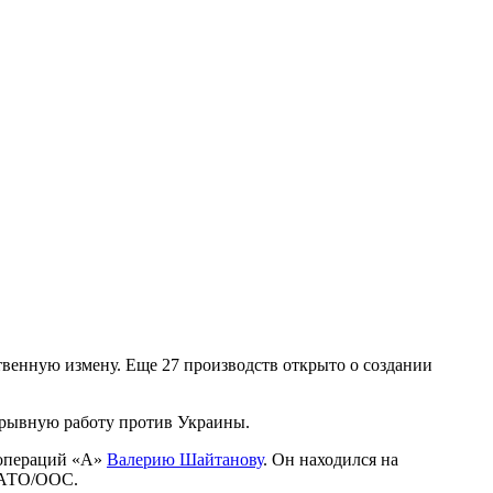
твенную измену. Еще 27 производств открыто о создании
дрывную работу против Украины.
 операций «А»
Валерию Шайтанову
. Он находился на
е АТО/ООС.