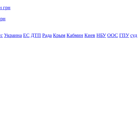
грн
сс
Украина
ЕС
ДТП
Рада
Крым
Кабмин
Киев
НБУ
ООС
ГПУ
суд