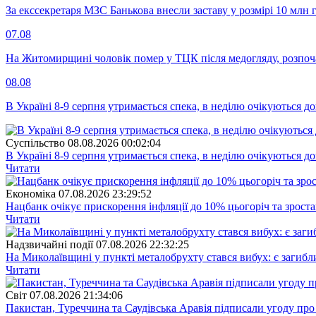
За екссекретаря МЗС Банькова внесли заставу у розмірі 10 млн 
07.08
На Житомирщині чоловік помер у ТЦК після медогляду, розпоч
08.08
В Україні 8-9 серпня утримається спека, в неділю очікуються до
Суспiльство
08.08.2026 00:02:04
В Україні 8-9 серпня утримається спека, в неділю очікуються до
Читати
Економіка
07.08.2026 23:29:52
Нацбанк очікує прискорення інфляції до 10% цьогоріч та зрост
Читати
Надзвичайні події
07.08.2026 22:32:25
На Миколаївщині у пункті металобрухту стався вибух: є загибл
Читати
Свiт
07.08.2026 21:34:06
Пакистан, Туреччина та Саудівська Аравія підписали угоду пр