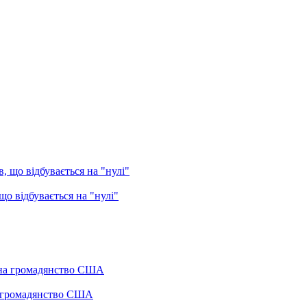
о відбувається на "нулі"
а громадянство США