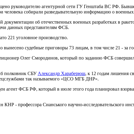
щено руководителю агентурной сети ГУ Генштаба ВС РФ. Бывшег
ри человека собирали разведывательную информацию о военных
ой документации об отечественных военных разработках в раке
ачи данных представителям ФСБ.
ато 221 уголовное производство.
ло вынесено судебные приговоры 73 лицам, в том числе 21 - за г
лиционер Олег Смородинов, который по заданию ФСБ совершил 
гиб полковник СБУ
Александр Хараберюш
, к 12 годам лишения 
пецслужбами так называемого «ЦСО МГБ ДНР».
ен агент ФСБ РФ, который в июле этого года планировал взорв
н КНР - профессора Сианського научно-исследовательского инс