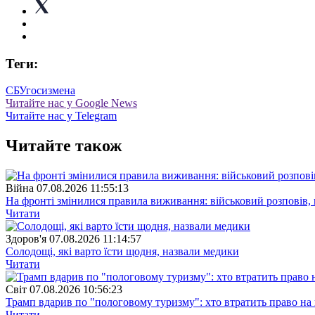
Теги:
СБУ
госизмена
Читайте нас у Google News
Читайте нас у Telegram
Читайте також
Війна
07.08.2026 11:55:13
На фронті змінилися правила виживання: військовий розповів, щ
Читати
Здоров'я
07.08.2026 11:14:57
Солодощі, які варто їсти щодня, назвали медики
Читати
Свiт
07.08.2026 10:56:23
Трамп вдарив по "пологовому туризму": хто втратить право н
Читати