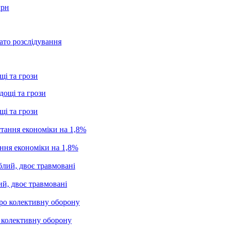
грн
ато розслідування
щі та грози
щі та грози
ання економіки на 1,8%
ий, двоє травмовані
о колективну оборону