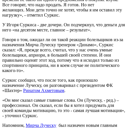
Все говорят, что надо продать. Я готов. Но нет
желающих. Мои дети точно не хотят, чтобы я им оставил эту
нагрузку», - отметил Суркис.
У Игоря Суркиса - две дочери. Он подчеркнул, что деньги для
него «на десятом месте, главное – результат».
Говоря о том, ожидал ли он такой реакции болельщиков из-за
назначения Мирча Луческу тренером «Динамо», Суркис
сказал: «Я, прежде всего, считал, что у нас очень умные
болельщики, априори, в большей своей степени. И они
правильно оценят этот ход, потому что я исходил только из
спортивного принципа, ни в коем случае не политического
какого-то».
Суркис сообщил, что после того, как произошло
назначение Луческу, он разговаривал с президентом ФК
«Шахтер»
Ринатом Ахметовым
.
«Он мне сказал самые главные слова. Он (Луческу, - ред.) –
профессионал. Он сказал, если бы я хотел придумать для
своей команды мотивацию, то это - самая лучшая мотивация»,
- уточнил Суркис.
Напомним,
Мирча Луческу
был назначен новым главным