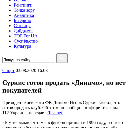
Рейтинги
Точка зору
Аналітика
Інтерв’ю
Столиця
Дайджест
TOP For UA
Суспiльство
Культура
Спорт
03.08.2020 16:08
Суркис готов продать «Динамо», но нет
покупателей
Президент киевского ФК Динамо Игорь Суркис заявил, что
готов продать клуб. Об этом он сообщил в эфире телеканала
112 Украина, передает
Ліга.net.
«Я утверждаю, что мы в футбол пришли в 1996 году, и с того
времени не было ни одного предложения о покупке клуба.