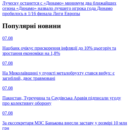
Луческу останется с «Динамо» минимум два ближайших
сезона
«Динамо» назвало лучшего игрока года
Динамо
пробилось в 1/16 финала Лиги Европы
Популярнi новини
07.08
Нацбанк очікує прискорення інфляції до 10% цьогоріч та
зростання економіки на 1,8%
07.08
На Миколаївщині у пункті металобрухту стався вибух: є
загиблий, двоє травмовані
07.08
Пакистан, Туреччина та Саудівська Аравія підписали угоду
про колективну оборону
07.08
За екссекретаря МЗС Банькова внесли заставу у розмірі 10 млн
грн