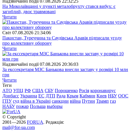
Надзвичайні події
07.08.2026 22:32:25
На Миколаївщині у пункті металобрухту стався вибух: є
загиблий, двоє травмовані
Читати
Свiт
07.08.2026 21:34:06
Пакистан, Туреччина та Саудівська Аравія підписали угоду
про колективну оборону
Читати
Надзвичайні події
07.08.2026 20:36:03
За екссекретаря МЗС Банькова внесли заставу у розмірі 10 млн
грн
Читати
Теги
АТО
УПЦ
РФ
США
СБУ
Порошенко
Росія
коронавирус
Донбасс
Украина
ЕС
ДТП
Рада
Крым
Кабмин
Киев
НБУ
ООС
ГПУ
суд
війна в Україні
санкции
війна
Путин
Трамп
газ
НАБУ
пожар
Польша
выборы
© Copyright
2001—2026
FORUA
. Редакція:
mail@for-ua.com