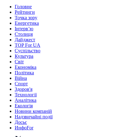
Головне
Рейтинги
Точка зору
Енергетика
Інтерв’ю
Столиця
Дайджест
TOP For UA
Суспiльство
Культура
Світ
Економіка
Політика
Війна
Спорт
Здоров'я
Технології
Аналітика
Екологія
Новини компаній
Надзвичайні події
Досьє
ИнфоFor