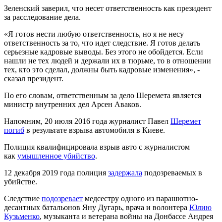
Зеленский заверил, что несет ответственность как президент
за расследование дела.
«Я готов нести любую ответственность, но я не несу
ответственность за то, что идет следствие. Я готов делать
серьезные кадровые выводы. Без этого не обойдется. Если
нашли не тех людей и держали их в тюрьме, то в отношении
тех, кто это сделал, должны быть кадровые изменения», -
сказал президент.
По его словам, ответственным за дело Шеремета является
министр внутренних дел Арсен Аваков.
Напомним, 20 июля 2016 года журналист Павел
Шеремет
погиб
в результате взрыва автомобиля в Киеве.
Полиция квалифицировала взрыв авто с журналистом
как
умышленное убийство
.
12 декабря 2019 года полиция
задержала
подозреваемых в
убийстве.
Следствие
подозревает
медсестру одного из парашютно-
десантных батальонов Яну Дугарь, врача и волонтера
Юлию
Кузьменко
, музыканта и ветерана войны на Донбассе Андрея