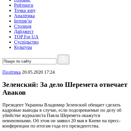
Рейтинги
Точка зору
Аналітика
Інтерв’ю
Столиця
Дайджест
TOP For UA
Суспiльство
Культура
Полiтика
20.05.2020 17:24
Зеленский: За дело Шеремета отвечает
Аваков
Президент Украины Владимир Зеленский обещает сделать
кадровые выводы в случае, если подозреваемые по делу об
убийстве журналиста Павла Шеремета окажутся
невиновными. Об этом он заявил 20 мая в Киеве на пресс-
конференции по итогам года его президентства.