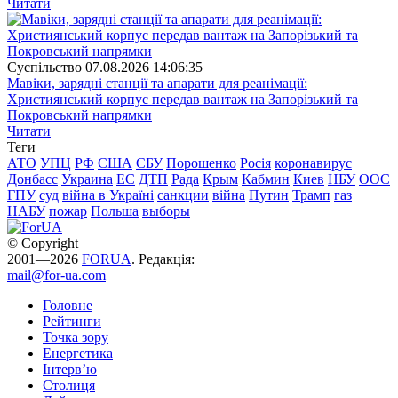
Читати
Суспiльство
07.08.2026 14:06:35
Мавіки, зарядні станції та апарати для реанімації:
Християнський корпус передав вантаж на Запорізький та
Покровський напрямки
Читати
Теги
АТО
УПЦ
РФ
США
СБУ
Порошенко
Росія
коронавирус
Донбасс
Украина
ЕС
ДТП
Рада
Крым
Кабмин
Киев
НБУ
ООС
ГПУ
суд
війна в Україні
санкции
війна
Путин
Трамп
газ
НАБУ
пожар
Польша
выборы
© Copyright
2001—2026
FORUA
. Редакція:
mail@for-ua.com
Головне
Рейтинги
Точка зору
Енергетика
Інтерв’ю
Столиця