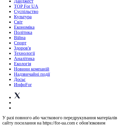
Дайджест
TOP For UA
Суспiльство
Культура
Світ
Економіка
Політика
Війна
Спорт
Здоров'я
Технології
Аналітика
Екологія
Новини компаній
Надзвичайні події
Досьє
ИнфоFor
У разі повного або часткового передрукування матеріалів
сайту посилання на https://for-ua.com є обов'язковим