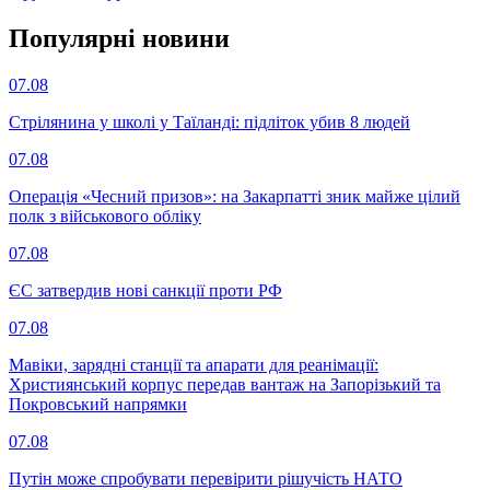
Популярнi новини
07.08
Стрілянина у школі у Таїланді: підліток убив 8 людей
07.08
Операція «Чесний призов»: на Закарпатті зник майже цілий
полк з військового обліку
07.08
ЄС затвердив нові санкції проти РФ
07.08
Мавіки, зарядні станції та апарати для реанімації:
Християнський корпус передав вантаж на Запорізький та
Покровський напрямки
07.08
Путін може спробувати перевірити рішучість НАТО