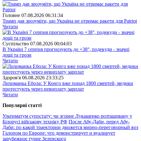
Головне
07.08.2026 06:31:34
Трамп дав зрозуміти, що Україна не отримає ракети для Patriot
Читати
Суспiльство
07.08.2026 00:04:03
В Україні 7 серпня прогнозують до +38°, подекуди - значні
дощі та грози
Читати
Здоров'я
06.08.2026 23:33:25
Лихоманка Ебола: У Конго вже понад 1800 смертей, медики
протестують через невиплату зарплат
Читати
Популярнi статтi
Ультиматум супостату: чи згорне Лукашенко розташовану у
Білорусі військову техніку РФ
После Абу-Даби, перед Абу-
Даби: по какой траектории движется мирно-переговорный воз
Галопом по Европе: что демонстрирует и вуалирует
зарубежное турне Зеленского