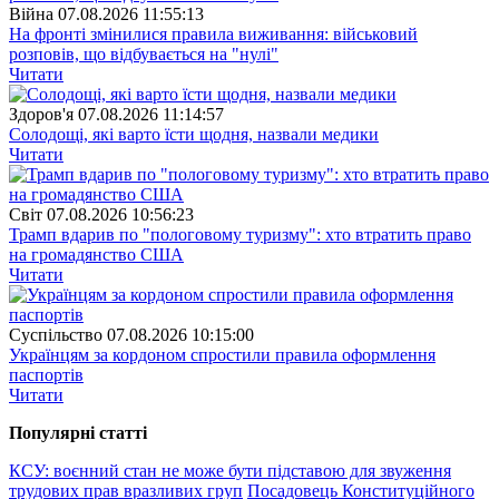
Війна
07.08.2026 11:55:13
На фронті змінилися правила виживання: військовий
розповів, що відбувається на "нулі"
Читати
Здоров'я
07.08.2026 11:14:57
Солодощі, які варто їсти щодня, назвали медики
Читати
Свiт
07.08.2026 10:56:23
Трамп вдарив по "пологовому туризму": хто втратить право
на громадянство США
Читати
Суспiльство
07.08.2026 10:15:00
Українцям за кордоном спростили правила оформлення
паспортів
Читати
Популярнi статтi
КСУ: воєнний стан не може бути підставою для звуження
трудових прав вразливих груп
Посадовець Конституційного