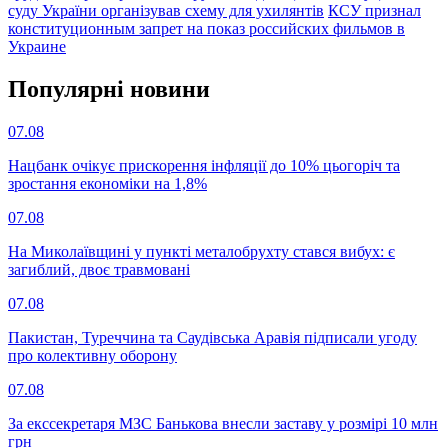
суду України організував схему для ухилянтів
КСУ признал
конституционным запрет на показ российских фильмов в
Украине
Популярнi новини
07.08
Нацбанк очікує прискорення інфляції до 10% цьогоріч та
зростання економіки на 1,8%
07.08
На Миколаївщині у пункті металобрухту стався вибух: є
загиблий, двоє травмовані
07.08
Пакистан, Туреччина та Саудівська Аравія підписали угоду
про колективну оборону
07.08
За екссекретаря МЗС Банькова внесли заставу у розмірі 10 млн
грн