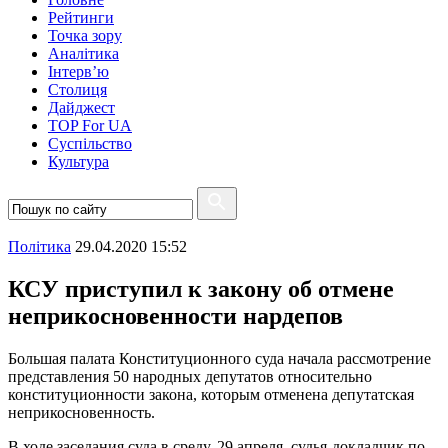
Рейтинги
Точка зору
Аналітика
Інтерв’ю
Столиця
Дайджест
TOP For UA
Суспiльство
Культура
Полiтика
29.04.2020 15:52
КСУ приступил к закону об отмене
неприкосновенности нардепов
Большая палата Конституционного суда начала рассмотрение
представления 50 народных депутатов относительно
конституционности закона, которым отменена депутатская
неприкосновенность.
В ходе заседания суда в среду, 29 апреля, судья-докладчик по