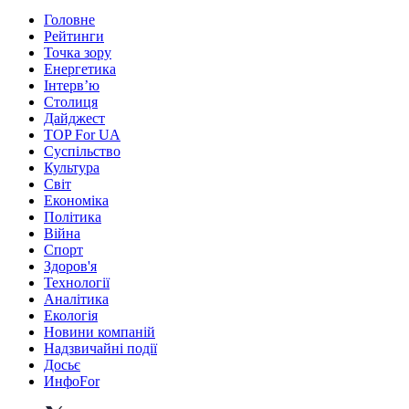
Головне
Рейтинги
Точка зору
Енергетика
Інтерв’ю
Столиця
Дайджест
TOP For UA
Суспiльство
Культура
Світ
Економіка
Політика
Війна
Спорт
Здоров'я
Технології
Аналітика
Екологія
Новини компаній
Надзвичайні події
Досьє
ИнфоFor