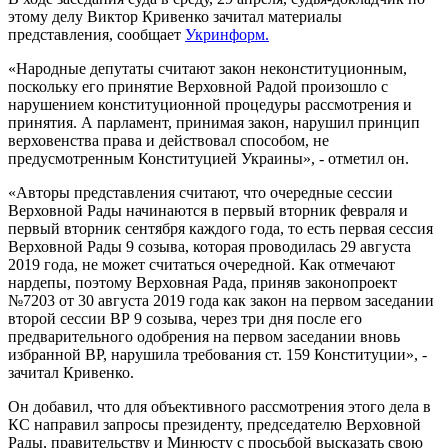
этому делу Виктор Кривенко зачитал материалы
представления, сообщает
Укринформ.
«Народные депутаты считают закон неконституционным,
поскольку его принятие Верховной Радой произошло с
нарушением конституционной процедуры рассмотрения и
принятия. А парламент, принимая закон, нарушил принцип
верховенства права и действовал способом, не
предусмотренным Конституцией Украины», - отметил он.
«Авторы представления считают, что очередные сессии
Верховной Рады начинаются в первый вторник февраля и
первый вторник сентября каждого года, то есть первая сессия
Верховной Рады 9 созыва, которая проводилась 29 августа
2019 года, не может считаться очередной. Как отмечают
нардепы, поэтому Верховная Рада, приняв законопроект
№7203 от 30 августа 2019 года как закон на первом заседании
второй сессии ВР 9 созыва, через три дня после его
предварительного одобрения на первом заседании вновь
избранной ВР, нарушила требования ст. 159 Конституции», -
зачитал Кривенко.
Он добавил, что для объективного рассмотрения этого дела в
КС направил запросы президенту, председателю Верховной
Рады, правительству и Минюсту с просьбой высказать свою