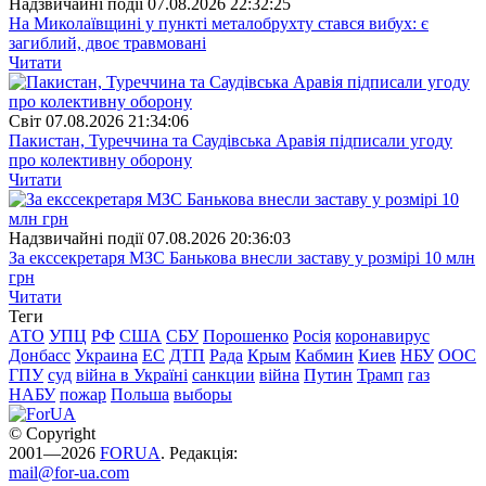
Надзвичайні події
07.08.2026 22:32:25
На Миколаївщині у пункті металобрухту стався вибух: є
загиблий, двоє травмовані
Читати
Свiт
07.08.2026 21:34:06
Пакистан, Туреччина та Саудівська Аравія підписали угоду
про колективну оборону
Читати
Надзвичайні події
07.08.2026 20:36:03
За екссекретаря МЗС Банькова внесли заставу у розмірі 10 млн
грн
Читати
Теги
АТО
УПЦ
РФ
США
СБУ
Порошенко
Росія
коронавирус
Донбасс
Украина
ЕС
ДТП
Рада
Крым
Кабмин
Киев
НБУ
ООС
ГПУ
суд
війна в Україні
санкции
війна
Путин
Трамп
газ
НАБУ
пожар
Польша
выборы
© Copyright
2001—2026
FORUA
. Редакція:
mail@for-ua.com