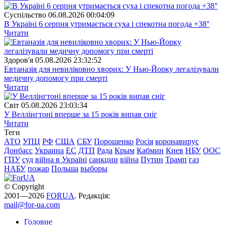
Суспiльство
06.08.2026 00:04:09
В Україні 6 серпня утримається суха і спекотна погода +38°
Читати
Здоров'я
05.08.2026 23:32:52
Евтаназія для невиліковно хворих: У Нью-Йорку легалізували
медичну допомогу при смерті
Читати
Свiт
05.08.2026 23:03:34
У Веллінгтоні вперше за 15 років випав сніг
Читати
Теги
АТО
УПЦ
РФ
США
СБУ
Порошенко
Росія
коронавирус
Донбасс
Украина
ЕС
ДТП
Рада
Крым
Кабмин
Киев
НБУ
ООС
ГПУ
суд
війна в Україні
санкции
війна
Путин
Трамп
газ
НАБУ
пожар
Польша
выборы
© Copyright
2001—2026
FORUA
. Редакція:
mail@for-ua.com
Головне