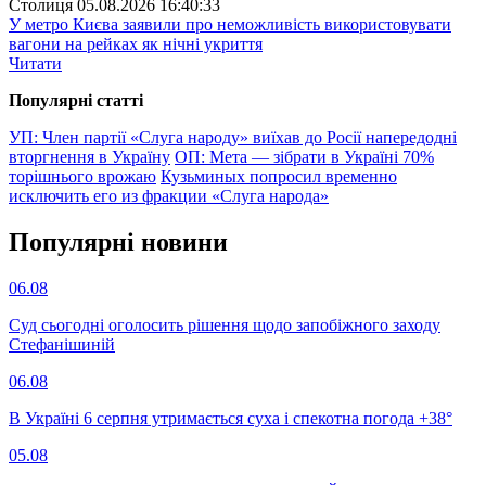
Столиця
05.08.2026 16:40:33
У метро Києва заявили про неможливість використовувати
вагони на рейках як нічні укриття
Читати
Популярнi статтi
УП: Член партії «Слуга народу» виїхав до Росії напередодні
вторгнення в Україну
ОП: Мета — зібрати в Україні 70%
торішнього врожаю
Кузьминых попросил временно
исключить его из фракции «Слуга народа»
Популярнi новини
06.08
Суд сьогодні оголосить рішення щодо запобіжного заходу
Стефанішиній
06.08
В Україні 6 серпня утримається суха і спекотна погода +38°
05.08