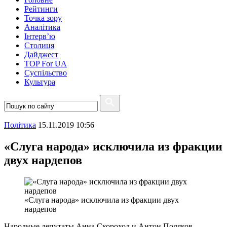
Рейтинги
Точка зору
Аналітика
Інтерв’ю
Столиця
Дайджест
TOP For UA
Суспiльство
Культура
Полiтика
15.11.2019 10:56
«Слуга народа» исключила из фракции
двух нардепов
«Слуга народа» исключила из фракции двух
нардепов
Народные депутаты Анна Скороход и Антон Поляков