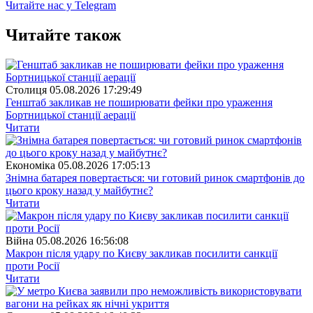
Читайте нас у Telegram
Читайте також
Столиця
05.08.2026 17:29:49
Генштаб закликав не поширювати фейки про ураження
Бортницької станції аерації
Читати
Економіка
05.08.2026 17:05:13
Знімна батарея повертається: чи готовий ринок смартфонів до
цього кроку назад у майбутнє?
Читати
Війна
05.08.2026 16:56:08
Макрон після удару по Києву закликав посилити санкції
проти Росії
Читати