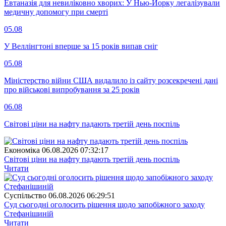
Евтаназія для невиліковно хворих: У Нью-Йорку легалізували
медичну допомогу при смерті
05.08
У Веллінгтоні вперше за 15 років випав сніг
05.08
Міністерство війни США видалило із сайту розсекречені дані
про військові випробування за 25 років
06.08
Світові ціни на нафту падають третій день поспіль
Економіка
06.08.2026 07:32:17
Світові ціни на нафту падають третій день поспіль
Читати
Суспiльство
06.08.2026 06:29:51
Суд сьогодні оголосить рішення щодо запобіжного заходу
Стефанішиній
Читати