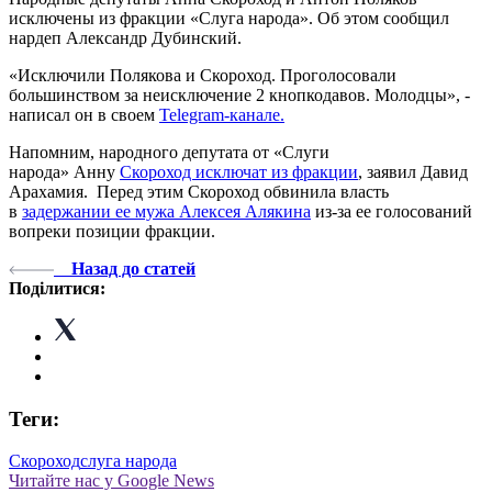
исключены из фракции «Слуга народа». Об этом сообщил
нардеп Александр Дубинский.
«Исключили Полякова и Скороход. Проголосовали
большинством за неисключение 2 кнопкодавов. Молодцы», -
написал он в своем
Telegram-канале.
Напомним, народного депутата от «Слуги
народа» Анну
Скороход исключат из фракции
, заявил Давид
Арахамия. Перед этим Скороход обвинила власть
в
задержании ее мужа Алексея Алякина
из-за ее голосований
вопреки позиции фракции.
Назад до статей
Поділитися:
Теги:
Скороход
слуга народа
Читайте нас у Google News