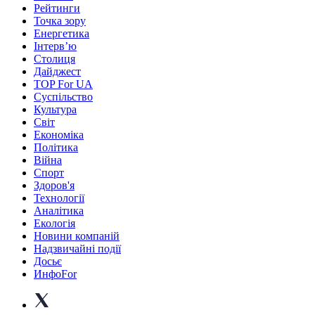
Рейтинги
Точка зору
Енергетика
Інтерв’ю
Столиця
Дайджест
TOP For UA
Суспiльство
Культура
Світ
Економіка
Політика
Війна
Спорт
Здоров'я
Технології
Аналітика
Екологія
Новини компаній
Надзвичайні події
Досьє
ИнфоFor