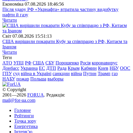
Економіка
07.08.2026 18:46:56
Після удару РФ «Укрнафта» втратила частину видобутку
нафти й газу
Читати
Свiт
07.08.2026 15:51:13
США вирішили покарати Кубу за співпрацю з РФ, Китаєм та
Іраном
Читати
Теги
АТО
УПЦ
РФ
США
СБУ
Порошенко
Росія
коронавирус
Донбасс
Украина
ЕС
ДТП
Рада
Крым
Кабмин
Киев
НБУ
ООС
ГПУ
суд
війна в Україні
санкции
війна
Путин
Трамп
газ
НАБУ
пожар
Польша
выборы
© Copyright
2001—2026
FORUA
. Редакція:
mail@for-ua.com
Головне
Рейтинги
Точка зору
Енергетика
Інтерв’ю