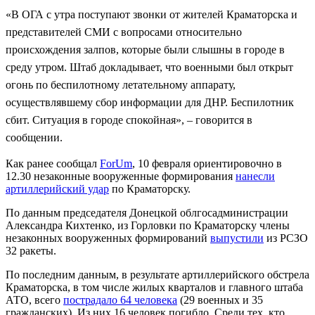
«В ОГА с утра поступают звонки от жителей Краматорска и
представителей СМИ с вопросами относительно
происхождения залпов, которые были слышны в городе в
среду утром. Штаб докладывает, что военными был открыт
огонь по беспилотному летательному аппарату,
осуществлявшему сбор информации для ДНР. Беспилотник
сбит. Ситуация в городе спокойная», – говорится в
сообщении.
Как ранее сообщал
ForUm
, 10 февраля ориентировочно в
12.30 незаконные вооруженные формирования
нанесли
артиллерийский удар
по Краматорску.
По данным председателя Донецкой облгосадминистрации
Александра Кихтенко, из Горловки по Краматорску члены
незаконных вооруженных формирований
выпустили
из РСЗО
32 ракеты.
По последним данным, в результате артиллерийского обстрела
Краматорска, в том числе жилых кварталов и главного штаба
АТО, всего
пострадало 64 человека
(29 военных и 35
гражданских). Из них 16 человек погибло. Среди тех, кто