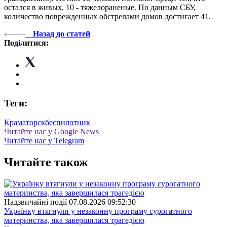
остался в живых, 10 - тяжелораненые. По данным СБУ,
количество поврежденных обстрелами домов достигает 41.
Назад до статей
Поділитися:
Теги:
Краматорск
беспилотник
Читайте нас у Google News
Читайте нас у Telegram
Читайте також
Надзвичайні події
07.08.2026 09:52:30
Українку втягнули у незаконну програму сурогатного
материнства, яка завершилася трагедією