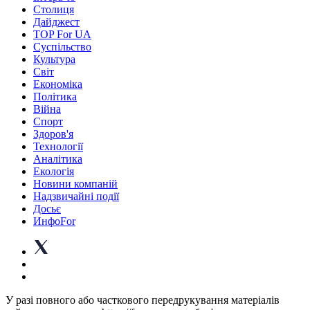
Столиця
Дайджест
TOP For UA
Суспiльство
Культура
Світ
Економіка
Політика
Війна
Спорт
Здоров'я
Технології
Аналітика
Екологія
Новини компаній
Надзвичайні події
Досьє
ИнфоFor
У разі повного або часткового передрукування матеріалів