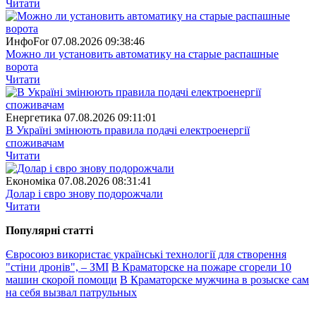
Читати
ИнфоFor
07.08.2026 09:38:46
Можно ли установить автоматику на старые распашные
ворота
Читати
Енергетика
07.08.2026 09:11:01
В Україні змінюють правила подачі електроенергії
споживачам
Читати
Економіка
07.08.2026 08:31:41
Долар і євро знову подорожчали
Читати
Популярнi статтi
Євросоюз використає українські технології для створення
"стіни дронів", – ЗМІ
В Краматорске на пожаре сгорели 10
машин скорой помощи
В Краматорске мужчина в розыске сам
на себя вызвал патрульных