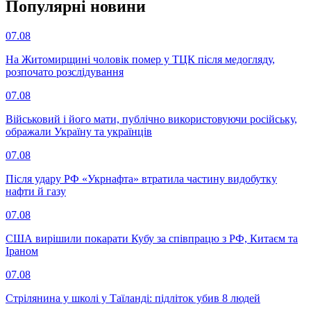
Популярнi новини
07.08
На Житомирщині чоловік помер у ТЦК після медогляду,
розпочато розслідування
07.08
Військовий і його мати, публічно використовуючи російську,
ображали Україну та українців
07.08
Після удару РФ «Укрнафта» втратила частину видобутку
нафти й газу
07.08
США вирішили покарати Кубу за співпрацю з РФ, Китаєм та
Іраном
07.08
Стрілянина у школі у Таїланді: підліток убив 8 людей