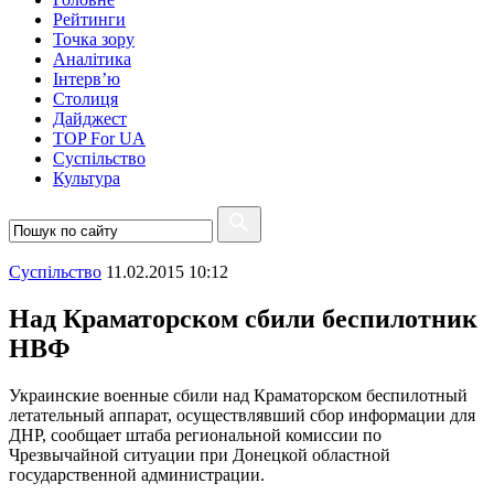
Рейтинги
Точка зору
Аналітика
Інтерв’ю
Столиця
Дайджест
TOP For UA
Суспiльство
Культура
Суспiльство
11.02.2015 10:12
Над Краматорском сбили беспилотник
НВФ
Украинские военные сбили над Краматорском беспилотный
летательный аппарат, осуществлявший сбор информации для
ДНР, сообщает штаба региональной комиссии по
Чрезвычайной ситуации при Донецкой областной
государственной администрации.