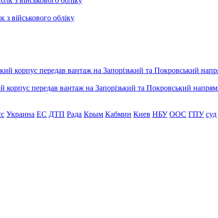
к з військового обліку
ький корпус передав вантаж на Запорізький та Покровський напря
сс
Украина
ЕС
ДТП
Рада
Крым
Кабмин
Киев
НБУ
ООС
ГПУ
суд