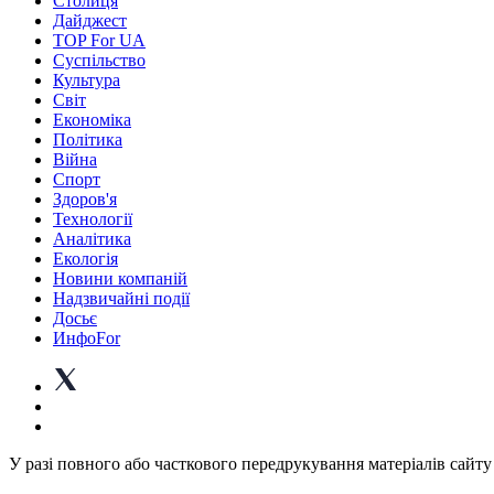
Столиця
Дайджест
TOP For UA
Суспiльство
Культура
Світ
Економіка
Політика
Війна
Спорт
Здоров'я
Технології
Аналітика
Екологія
Новини компаній
Надзвичайні події
Досьє
ИнфоFor
У разі повного або часткового передрукування матеріалів сайту 