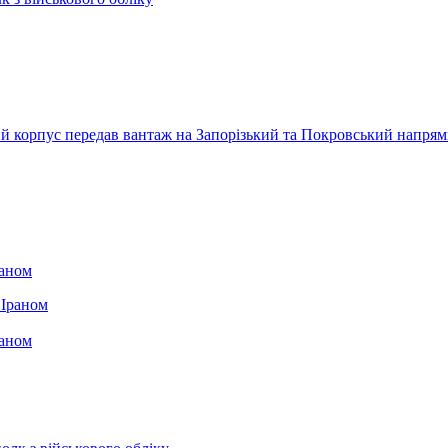
ький корпус передав вантаж на Запорізький та Покровський напря
раном
раном