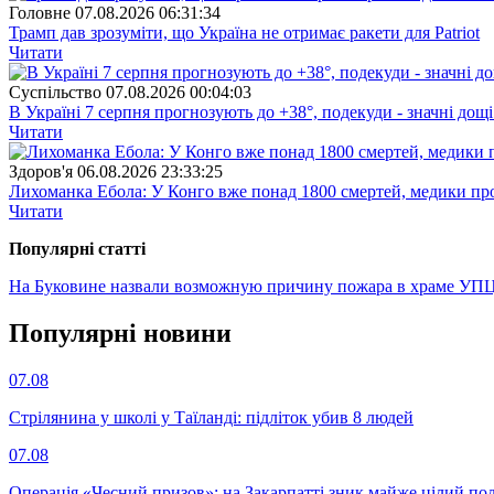
Головне
07.08.2026 06:31:34
Трамп дав зрозуміти, що Україна не отримає ракети для Patriot
Читати
Суспiльство
07.08.2026 00:04:03
В Україні 7 серпня прогнозують до +38°, подекуди - значні дощі
Читати
Здоров'я
06.08.2026 23:33:25
Лихоманка Ебола: У Конго вже понад 1800 смертей, медики про
Читати
Популярнi статтi
На Буковине назвали возможную причину пожара в храме УПЦ
Популярнi новини
07.08
Стрілянина у школі у Таїланді: підліток убив 8 людей
07.08
Операція «Чесний призов»: на Закарпатті зник майже цілий пол