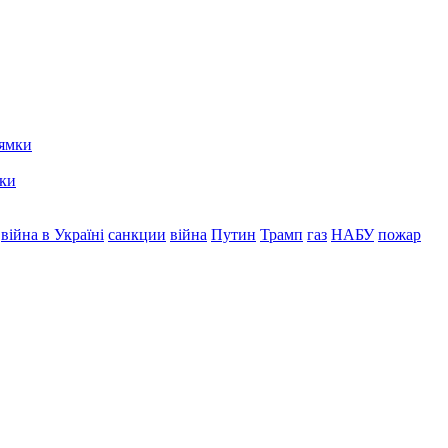
мки
війна в Україні
санкции
війна
Путин
Трамп
газ
НАБУ
пожар