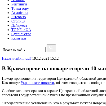
Рейтинги
Точка зору
Аналітика
Інтерв’ю
Столиця
Дайджест
TOP For UA
Суспiльство
Культура
Надзвичайні події
19.12.2021 15:12
В Краматорске на пожаре сгорели 10 м
Пожар произошел на территории Центральной областной диспе
Как пишут
Украинские новости
, об этом говорится в сообще
Сообщение о возгорании в гараже Центральной областной дис
спасатели Государственной службы по чрезвычайным ситуациям
"Предварительно установлено, что в результате пожара повре