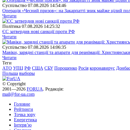
Суспiльство
07.08.2026 14:54:46
Операція «Чесний призов»: на Закарпатті зник майже цілий пол
Читати
Полiтика
07.08.2026 14:25:32
ЄС затвердив нові санкції проти РФ
Читати
Суспiльство
07.08.2026 14:06:35
Мавіки, зарядні станції та апарати для реанімації: Християнс
Читати
Теги
АТО
УПЦ
РФ
США
СБУ
Порошенко
Росія
коронавирус
Донба
Польша
выборы
© Copyright
2001—2026
FORUA
. Редакція:
mail@for-ua.com
Головне
Рейтинги
Точка зору
Енергетика
Інтерв’ю