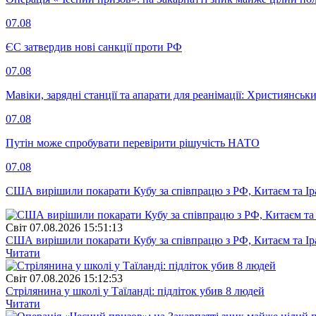
07.08
ЄС затвердив нові санкції проти РФ
07.08
Мавіки, зарядні станції та апарати для реанімації: Християнс
07.08
Путін може спробувати перевірити рішучість НАТО
07.08
США вирішили покарати Кубу за співпрацю з РФ, Китаєм та І
Свiт
07.08.2026 15:51:13
США вирішили покарати Кубу за співпрацю з РФ, Китаєм та І
Читати
Свiт
07.08.2026 15:12:53
Стрілянина у школі у Таїланді: підліток убив 8 людей
Читати