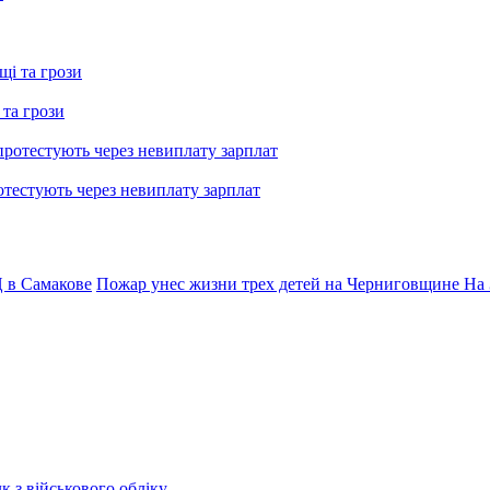
 та грози
тестують через невиплату зарплат
 в Самакове
Пожар унес жизни трех детей на Черниговщине
На 
к з військового обліку