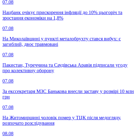
07.08
Нацбанк очікує прискорення інфляції до 10% цьогоріч та
зростання економіки на 1,8%
07.08
На Миколаївщині у пункті металобрухту стався вибух: є
загиблий, двоє травмовані
07.08
Пакистан, Туреччина та Саудівська Аравія підписали угоду
про колективну оборону
07.08
За екссекретаря МЗС Банькова внесли заставу у розмірі 10 млн
грн
07.08
На Житомирщині чоловік помер у ТЦК після медогляду,
розпочато розслідування
08.08