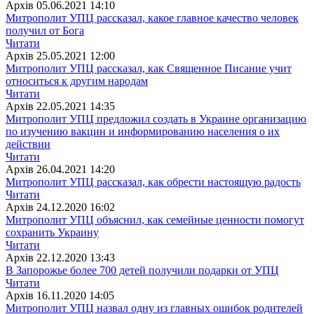
Архiв
05.06.2021 14:10
Митрополит УПЦ рассказал, какое главное качество человек
получил от Бога
Читати
Архiв
25.05.2021 12:00
Митрополит УПЦ рассказал, как Священное Писание учит
относиться к другим народам
Читати
Архiв
22.05.2021 14:35
Митрополит УПЦ предложил создать в Украине организацию
по изучению вакцин и информированию населения о их
действии
Читати
Архiв
26.04.2021 14:20
Митрополит УПЦ рассказал, как обрести настоящую радость
Читати
Архiв
24.12.2020 16:02
Митрополит УПЦ объяснил, как семейные ценности помогут
сохранить Украину
Читати
Архiв
22.12.2020 13:43
В Запорожье более 700 детей получили подарки от УПЦ
Читати
Архiв
16.11.2020 14:05
Митрополит УПЦ назвал одну из главных ошибок родителей