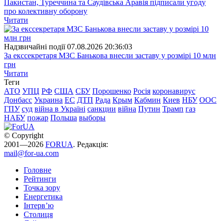
Пакистан, Туреччина та Саудівська Аравія підписали угоду
про колективну оборону
Читати
Надзвичайні події
07.08.2026 20:36:03
За екссекретаря МЗС Банькова внесли заставу у розмірі 10 млн
грн
Читати
Теги
АТО
УПЦ
РФ
США
СБУ
Порошенко
Росія
коронавирус
Донбасс
Украина
ЕС
ДТП
Рада
Крым
Кабмин
Киев
НБУ
ООС
ГПУ
суд
війна в Україні
санкции
війна
Путин
Трамп
газ
НАБУ
пожар
Польша
выборы
© Copyright
2001—2026
FORUA
. Редакція:
mail@for-ua.com
Головне
Рейтинги
Точка зору
Енергетика
Інтерв’ю
Столиця