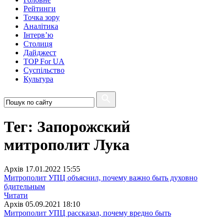
Рейтинги
Точка зору
Аналітика
Інтерв’ю
Столиця
Дайджест
TOP For UA
Суспiльство
Культура
Тег: Запорожский
митрополит Лука
Архiв
17.01.2022 15:55
Митрополит УПЦ объяснил, почему важно быть духовно
бдительным
Читати
Архiв
05.09.2021 18:10
Митрополит УПЦ рассказал, почему вредно быть