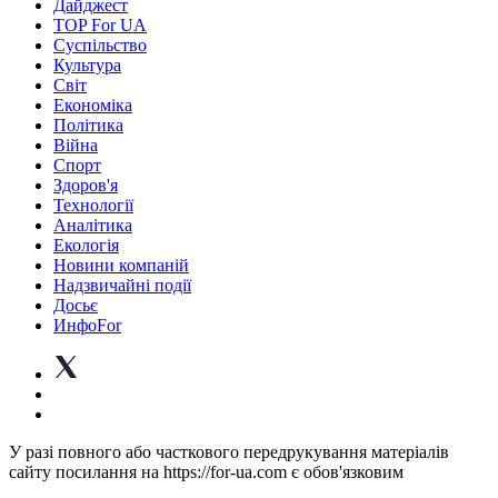
Дайджест
TOP For UA
Суспiльство
Культура
Світ
Економіка
Політика
Війна
Спорт
Здоров'я
Технології
Аналітика
Екологія
Новини компаній
Надзвичайні події
Досьє
ИнфоFor
У разі повного або часткового передрукування матеріалів
сайту посилання на https://for-ua.com є обов'язковим