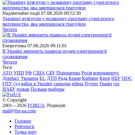
Надзвичайні події
07.08.2026 09:52:30
Українку втягнули у незаконну програму сурогатного
материнства, яка завершилася трагедією
Читати
Енергетика
07.08.2026 09:11:01
В Україні змінюють правила подачі електроенергії
споживачам
Читати
Теги
АТО
УПЦ
РФ
США
СБУ
Порошенко
Росія
коронавирус
Донбасс
Украина
ЕС
ДТП
Рада
Крым
Кабмин
Киев
НБУ
ООС
ГПУ
суд
війна в Україні
санкции
війна
Путин
Трамп
газ
НАБУ
пожар
Польша
выборы
© Copyright
2001—2026
FORUA
. Редакція:
mail@for-ua.com
Головне
Рейтинги
Точка зору