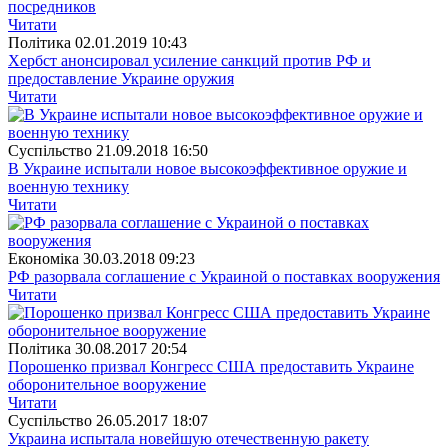
посредников
Читати
Полiтика
02.01.2019 10:43
Хербст анонсировал усиление санкций против РФ и
предоставление Украине оружия
Читати
Суспiльство
21.09.2018 16:50
В Украине испытали новое высокоэффективное оружие и
военную технику
Читати
Економіка
30.03.2018 09:23
РФ разорвала соглашение с Украиной о поставках вооружения
Читати
Полiтика
30.08.2017 20:54
Порошенко призвал Конгресс США предоставить Украине
оборонительное вооружение
Читати
Суспiльство
26.05.2017 18:07
Украина испытала новейшую отечественную ракету