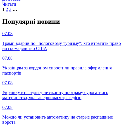
Читати
1
2
3
…
Популярнi новини
07.08
Трамп вдарив по "пологовому туризму": хто втратить право
на громадянство США
07.08
Українцям за кордоном спростили правила оформлення
паспортів
07.08
Українку втягнули у незаконну програму сурогатного
материнства, яка завершилася трагедією
07.08
Можно ли установить автоматику на старые распашные
ворота