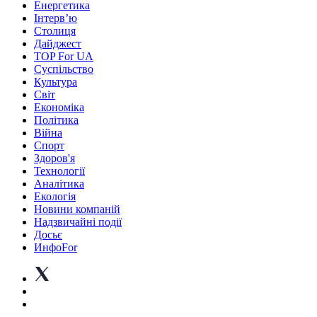
Енергетика
Інтерв’ю
Столиця
Дайджест
TOP For UA
Суспiльство
Культура
Світ
Економіка
Політика
Війна
Спорт
Здоров'я
Технології
Аналітика
Екологія
Новини компаній
Надзвичайні події
Досьє
ИнфоFor