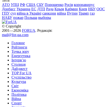
Теги
АТО
УПЦ
РФ
США
СБУ
Порошенко
Росія
коронавирус
Донбасс
Украина
ЕС
ДТП
Рада
Крым
Кабмин
Киев
НБУ
ООС
ГПУ
суд
війна в Україні
санкции
війна
Путин
Трамп
газ
НАБУ
пожар
Польша
выборы
© Copyright
2001—2026
FORUA
. Редакція:
mail@for-ua.com
Головне
Рейтинги
Точка зору
Енергетика
Інтерв’ю
Столиця
Дайджест
TOP For UA
Суспiльство
Культура
Світ
Економіка
Політика
Війна
Спорт