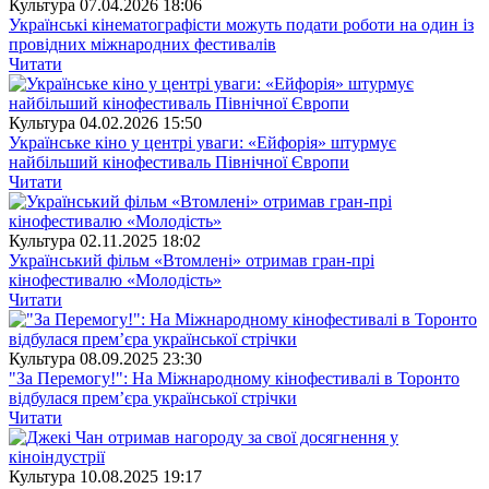
Культура
07.04.2026 18:06
Українські кінематографісти можуть подати роботи на один із
провідних міжнародних фестивалів
Читати
Культура
04.02.2026 15:50
Українське кіно у центрі уваги: «Ейфорія» штурмує
найбільший кінофестиваль Північної Європи
Читати
Культура
02.11.2025 18:02
Український фільм «Втомлені» отримав гран-прі
кінофестивалю «Молодість»
Читати
Культура
08.09.2025 23:30
"За Перемогу!": На Міжнародному кінофестивалі в Торонто
відбулася премʼєра української стрічки
Читати
Культура
10.08.2025 19:17