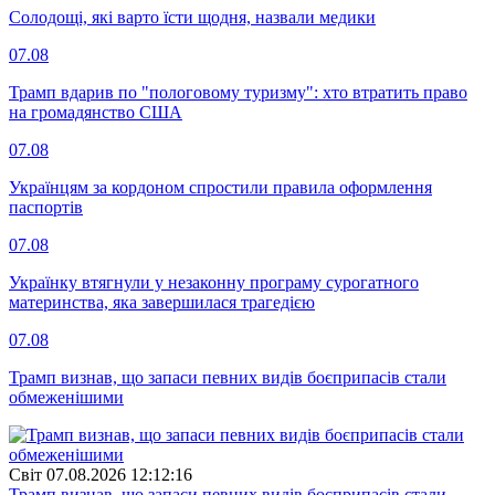
Солодощі, які варто їсти щодня, назвали медики
07.08
Трамп вдарив по "пологовому туризму": хто втратить право
на громадянство США
07.08
Українцям за кордоном спростили правила оформлення
паспортів
07.08
Українку втягнули у незаконну програму сурогатного
материнства, яка завершилася трагедією
07.08
Трамп визнав, що запаси певних видів боєприпасів стали
обмеженішими
Свiт
07.08.2026 12:12:16
Трамп визнав, що запаси певних видів боєприпасів стали