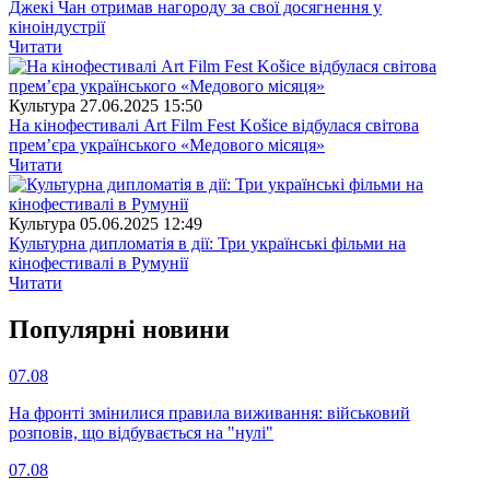
Джекі Чан отримав нагороду за свої досягнення у
кіноіндустрії
Читати
Культура
27.06.2025 15:50
На кінофестивалі Art Film Fest Košice відбулася світова
прем’єра українського «Медового місяця»
Читати
Культура
05.06.2025 12:49
Культурна дипломатія в дії: Три українські фільми на
кінофестивалі в Румунії
Читати
Популярнi новини
07.08
На фронті змінилися правила виживання: військовий
розповів, що відбувається на "нулі"
07.08