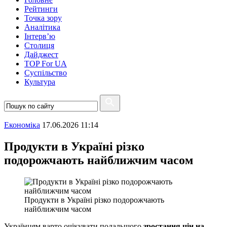
Рейтинги
Точка зору
Аналітика
Інтерв’ю
Столиця
Дайджест
TOP For UA
Суспiльство
Культура
Економіка
17.06.2026 11:14
Продукти в Україні різко
подорожчають найближчим часом
Продукти в Україні різко подорожчають
найближчим часом
Українцям варто очікувати подальшого
зростання цін на