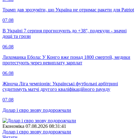
Трамп дав зрозуміти, що Україна не отримає ракети для Patriot
07.08
В Україні 7 серпня прогнозують до +38°, подекуди - значні
дощі та грози
06.08
Лихоманка Ебола: У Конго вже понад 1800 смертей, медики
протестують через невиплату зарплат
06.08
Жіноча Ліга чемпіонів: Українські футбольні арбітрині
судитимуть матчі другого кваліфікаційного раунду
07.08
Долар і євро знову подорожчали
Економіка
07.08.2026 08:31:41
Долар і євро знову подорожчали
Читати