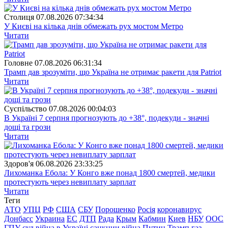
Столиця
07.08.2026 07:34:34
У Києві на кілька днів обмежать рух мостом Метро
Читати
Головне
07.08.2026 06:31:34
Трамп дав зрозуміти, що Україна не отримає ракети для Patriot
Читати
Суспiльство
07.08.2026 00:04:03
В Україні 7 серпня прогнозують до +38°, подекуди - значні
дощі та грози
Читати
Здоров'я
06.08.2026 23:33:25
Лихоманка Ебола: У Конго вже понад 1800 смертей, медики
протестують через невиплату зарплат
Читати
Теги
АТО
УПЦ
РФ
США
СБУ
Порошенко
Росія
коронавирус
Донбасс
Украина
ЕС
ДТП
Рада
Крым
Кабмин
Киев
НБУ
ООС
ГПУ
суд
війна в Україні
санкции
війна
Путин
Трамп
газ