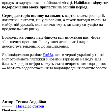
продукти харчування в найближчі місяці.
Найбільш відчутне
подорожчання може припасти на осінній період.
Серед факторів впливу називають
вартість електроенергії,
логістичні витрати, ціну сировини, а також погодні умови та
майбутній урожай, які визначатимуть загальну ситуацію на
продовольчому ринку.
Водночас
на ринку ягід фіксується зниження цін
. Через
збільшення пропозиції полуниця дешевшає і надалі
демонструє тенденцію до здешевлення.
Як повідомляло раніше
ForUa
, вже в червні українці у низці
міст отримають платіжки з новими тарифами на воду. Для
багатьох родин цифри можуть стати неприємним сюрпризом
— вартість водопостачання та водовідведення помітно зросте.
Автор: Тетяна Андрійко
Назад до статей
Поділитися: