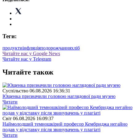
Теги:
продукти
інфляція
подорожчання
хліб
Читайте нас у Google News
Читайте нас у Telegram
Читайте також
Суспiльство
06.08.2026 16:36:31
Ющенка призначили головою наглядової ради музею
Читати
Свiт
06.08.2026 16:09:37
Наймолодший темношкірий професор Кембриджа негайно
подав у відставку після звинувачень у плагіаті
Читати