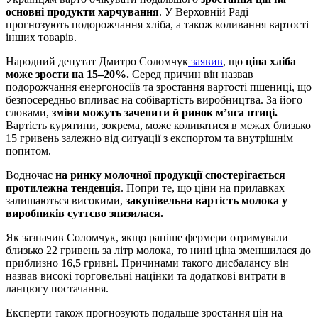
основні продукти харчування
. У Верховній Раді
прогнозують подорожчання хліба, а також коливання вартості
інших товарів.
Народний депутат Дмитро Соломчук
заявив
, що
ціна хліба
може зрости на 15–20%.
Серед причин він назвав
подорожчання енергоносіїв та зростання вартості пшениці, що
безпосередньо впливає на собівартість виробництва. За його
словами,
зміни можуть зачепити й ринок м’яса птиці.
Вартість курятини, зокрема, може коливатися в межах близько
15 гривень залежно від ситуації з експортом та внутрішнім
попитом.
Водночас
на ринку молочної продукції спостерігається
протилежна тенденція
. Попри те, що ціни на прилавках
залишаються високими,
закупівельна вартість молока у
виробників суттєво знизилася.
Як зазначив Соломчук, якщо раніше фермери отримували
близько 22 гривень за літр молока, то нині ціна зменшилася до
приблизно 16,5 гривні. Причинами такого дисбалансу він
назвав високі торговельні націнки та додаткові витрати в
ланцюгу постачання.
Експерти також прогнозують подальше зростання цін на