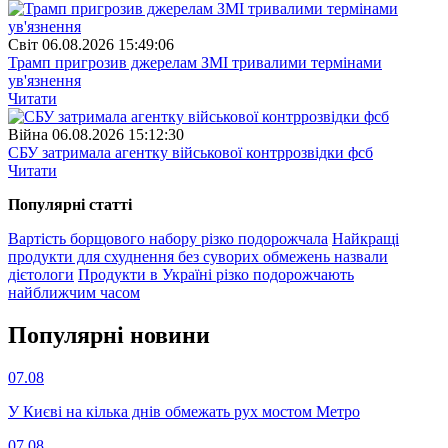
Свiт
06.08.2026 15:49:06
Трамп пригрозив джерелам ЗМІ тривалими термінами
ув'язнення
Читати
Війна
06.08.2026 15:12:30
СБУ затримала агентку військової контррозвідки фсб
Читати
Популярнi статтi
Вартість борщового набору різко подорожчала
Найкращі
продукти для схуднення без суворих обмежень назвали
дієтологи
Продукти в Україні різко подорожчають
найближчим часом
Популярнi новини
07.08
У Києві на кілька днів обмежать рух мостом Метро
07.08