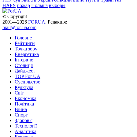
НАБУ
пожар
Польша
выборы
© Copyright
2001—2026
FORUA
. Редакція:
mail@for-ua.com
Головне
Рейтинги
Точка зору
Енергетика
Інтерв’ю
Столиця
Дайджест
TOP For UA
Суспiльство
Культура
Світ
Економіка
Політика
Війна
Спорт
Здоров'я
Технології
Аналітика
Екологія