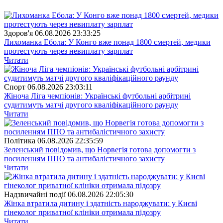
Здоров'я
06.08.2026 23:33:25
Лихоманка Ебола: У Конго вже понад 1800 смертей, медики
протестують через невиплату зарплат
Читати
Спорт
06.08.2026 23:03:11
Жіноча Ліга чемпіонів: Українські футбольні арбітрині
судитимуть матчі другого кваліфікаційного раунду
Читати
Полiтика
06.08.2026 22:35:59
Зеленський повідомив, що Норвегія готова допомогти з
посиленням ППО та антибалістичного захисту
Читати
Надзвичайні події
06.08.2026 22:05:30
Жінка втратила дитину і здатність народжувати: у Києві
гінеколог приватної клініки отримала підозру
Читати