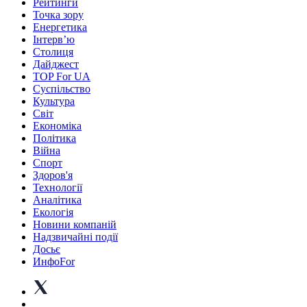
Рейтинги
Точка зору
Енергетика
Інтерв’ю
Столиця
Дайджест
TOP For UA
Суспiльство
Культура
Світ
Економіка
Політика
Війна
Спорт
Здоров'я
Технології
Аналітика
Екологія
Новини компаній
Надзвичайні події
Досьє
ИнфоFor