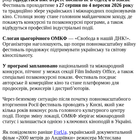
Фестиваль проходитиме
з 27 серпня по 4 вересня 2026 рок
у
та традиційно збере українських і міжнародних поціновувачів
кіно. Столиця знову стане головним майданчиком заходу, де
покажуть конкурсні та позаконкурсні програми, а також
відбудуться професійні індустріальні події.
Слоган цьогорічного ОМКФ
— «Свобода в нашій ДНК!».
Організатори наголошують, що попри повномасштабну війну
фестиваль продовжує підтримувати українську та світову
кіноспільноту.
У програмі заплановано
національний та міжнародний
конкурси, пітчинг у межах секції Film Industry Office, а також
спеціальні позаконкурсні покази. Фестиваль поєднає
авторське й комерційне кіно та стане платформою для
продюсерів, режисерів і дистриб’юторів.
Через безпекову ситуацію після початку повномасштабного
вторгнення Росії фестиваль проводять у Києві, який уже
кілька років виконує роль головного культурного центру
події. Попри зміну локації, ОМКФ зберігає міжнародний
статус і залишається однією з ключових кіноподій в Україні.
Як повідомляло раніше
ForUa,
український документальний
фільм «2000 метрів до Андріївки» режисера Мстислава