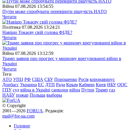
Війна
07.08.2026 13:54:55
Путін може спробувати перевірити рішучість НАТО
Читати
Полiтика
07.08.2026 13:24:21
Навіщо Токаєву свій голова ФІДЕ?
Читати
Війна
07.08.2026 13:12:59
Трамп заявив про прогрес у мирному врегулюванні війни в
Україні
Читати
Теги
АТО
УПЦ
РФ
США
СБУ
Порошенко
Росія
коронавирус
Донбасс
Украина
ЕС
ДТП
Рада
Крым
Кабмин
Киев
НБУ
ООС
ГПУ
суд
війна в Україні
санкции
війна
Путин
Трамп
газ
НАБУ
пожар
Польша
выборы
© Copyright
2001—2026
FORUA
. Редакція:
mail@for-ua.com
Головне