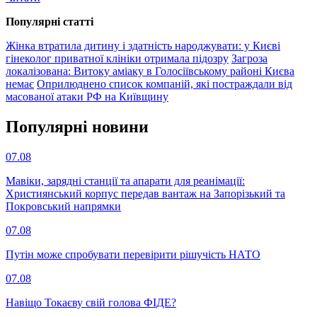
Популярнi статтi
Жінка втратила дитину і здатність народжувати: у Києві
гінеколог приватної клініки отримала підозру
Загроза
локалізована: Витоку аміаку в Голосіївському районі Києва
немає
Оприлюднено список компаній, які постраждали від
масованої атаки РФ на Київщину
Популярнi новини
07.08
Мавіки, зарядні станції та апарати для реанімації:
Християнський корпус передав вантаж на Запорізький та
Покровський напрямки
07.08
Путін може спробувати перевірити рішучість НАТО
07.08
Навіщо Токаєву свій голова ФІДЕ?