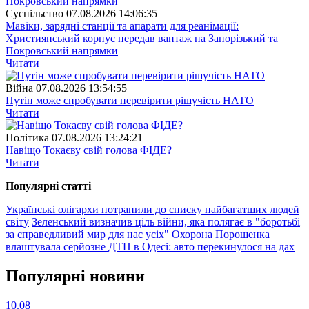
Суспiльство
07.08.2026 14:06:35
Мавіки, зарядні станції та апарати для реанімації:
Християнський корпус передав вантаж на Запорізький та
Покровський напрямки
Читати
Війна
07.08.2026 13:54:55
Путін може спробувати перевірити рішучість НАТО
Читати
Полiтика
07.08.2026 13:24:21
Навіщо Токаєву свій голова ФІДЕ?
Читати
Популярнi статтi
Українські олігархи потрапили до списку найбагатших людей
світу
Зеленський визначив ціль війни, яка полягає в "боротьбі
за справедливий мир для нас усіх"
Охорона Порошенка
влаштувала серйозне ДТП в Одесі: авто перекинулося на дах
Популярнi новини
10.08