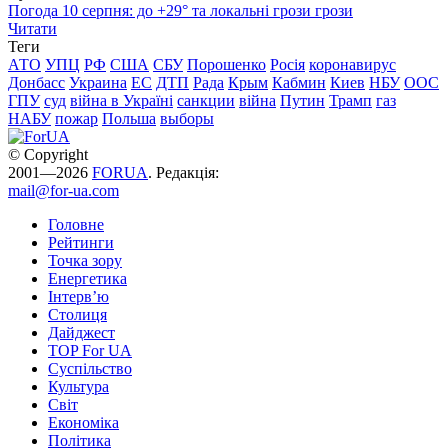
Погода 10 серпня: до +29° та локальні грози грози
Читати
Теги
АТО
УПЦ
РФ
США
СБУ
Порошенко
Росія
коронавирус
Донбасс
Украина
ЕС
ДТП
Рада
Крым
Кабмин
Киев
НБУ
ООС
ГПУ
суд
війна в Україні
санкции
війна
Путин
Трамп
газ
НАБУ
пожар
Польша
выборы
© Copyright
2001—2026
FORUA
. Редакція:
mail@for-ua.com
Головне
Рейтинги
Точка зору
Енергетика
Інтерв’ю
Столиця
Дайджест
TOP For UA
Суспiльство
Культура
Світ
Економіка
Політика