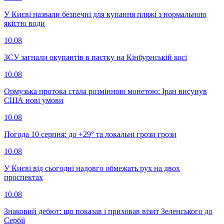
У Києві назвали безпечні для купання пляжі з нормальною
якістю води
10.08
ЗСУ загнали окупантів в пастку на Кінбурнській косі
10.08
Ормузька протока стала розмінною монетою: Іран висунув
США нові умови
10.08
Погода 10 серпня: до +29° та локальні грози грози
10.08
У Києві від сьогодні надовго обмежать рух на двох
проспектах
10.08
Знаковий дебют: що показав і приховав візит Зеленського до
Сербії