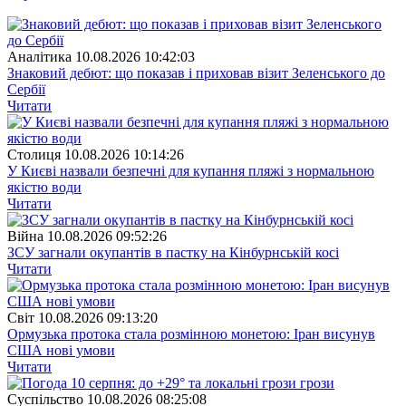
Аналітика
10.08.2026 10:42:03
Знаковий дебют: що показав і приховав візит Зеленського до
Сербії
Читати
Столиця
10.08.2026 10:14:26
У Києві назвали безпечні для купання пляжі з нормальною
якістю води
Читати
Війна
10.08.2026 09:52:26
ЗСУ загнали окупантів в пастку на Кінбурнській косі
Читати
Свiт
10.08.2026 09:13:20
Ормузька протока стала розмінною монетою: Іран висунув
США нові умови
Читати
Суспiльство
10.08.2026 08:25:08