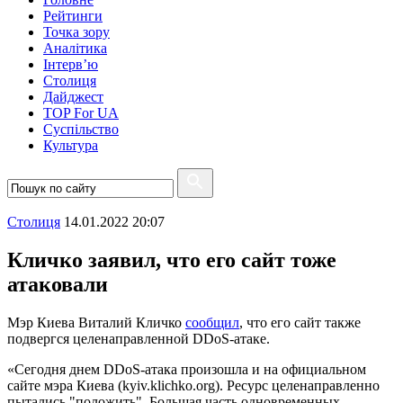
Рейтинги
Точка зору
Аналітика
Інтерв’ю
Столиця
Дайджест
TOP For UA
Суспiльство
Культура
Столиця
14.01.2022 20:07
Кличко заявил, что его сайт тоже
атаковали
Мэр Киева Виталий Кличко
сообщил
, что его сайт также
подвергся целенаправленной DDoS-атаке.
«Сегодня днем DDoS-атака произошла и на официальном
сайте мэра Киева (kyiv.klichko.org). Ресурс целенаправленно
пытались "положить". Большая часть одновременных