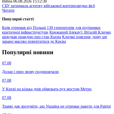
Війна
06.08.2026 15:12:30
СБУ затримала агентку військової контррозвідки фсб
Читати
Популярнi статтi
Київ отримав від Польщі 130 генераторів для підтримки
критичної інфраструктури
Крижаний блекаут: Віталій Кличко
шокував правдою про стан Києва
Кличко пояснив, чому ще
зарано масово повертатися до Києва
Популярнi новини
07.08
Долар і євро знову подорожчали
07.08
У Києві на кілька днів обмежать рух мостом Метро
07.08
Трамп дав зрозуміти, що Україна не отримає ракети для Patriot