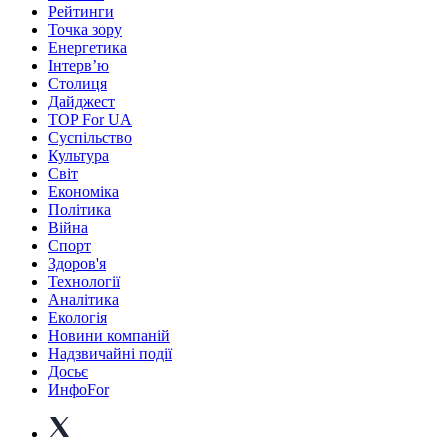
Рейтинги
Точка зору
Енергетика
Інтерв’ю
Столиця
Дайджест
TOP For UA
Суспiльство
Культура
Світ
Економіка
Політика
Війна
Спорт
Здоров'я
Технології
Аналітика
Екологія
Новини компаній
Надзвичайні події
Досьє
ИнфоFor