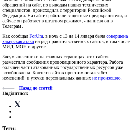
обращений на сайт, по выводам наших технических
специалистов, происходила с территории Российской
Федерации. На сайте сработали защитные предохранители, и
сейчас он работает в штатном режиме», - написал он в
Телеграм .
Как сообщал
ForUm
, в ночь с 13 на 14 января была
совершена
хакерская атака
на ряд правительственных сайтов, в том числе
МИД, МОН и другие.
Злоумышленники на главных страницах этих сайтов
разместили сообщения провокационного характера. Работа
большей части атакованных государственных ресурсов уже
возобновлена. Контент сайтов при этом остался без
изменений, и утечки персональных данных
не произошло
.
Назад до статей
Поділитися:
Теги: