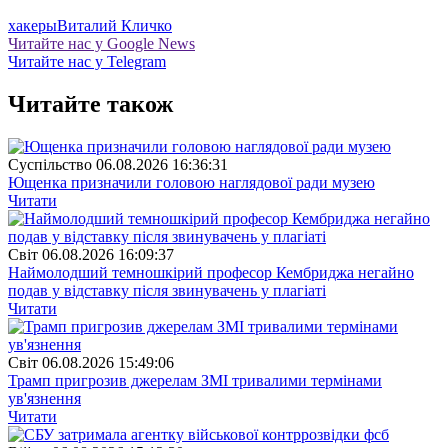
хакеры
Виталий Кличко
Читайте нас у Google News
Читайте нас у Telegram
Читайте також
Суспiльство
06.08.2026 16:36:31
Ющенка призначили головою наглядової ради музею
Читати
Свiт
06.08.2026 16:09:37
Наймолодший темношкірий професор Кембриджа негайно
подав у відставку після звинувачень у плагіаті
Читати
Свiт
06.08.2026 15:49:06
Трамп пригрозив джерелам ЗМІ тривалими термінами
ув'язнення
Читати