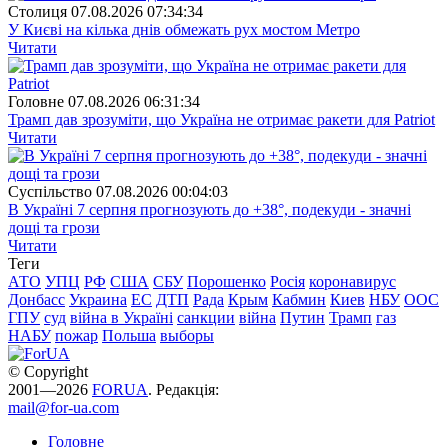
Столиця
07.08.2026 07:34:34
У Києві на кілька днів обмежать рух мостом Метро
Читати
Головне
07.08.2026 06:31:34
Трамп дав зрозуміти, що Україна не отримає ракети для Patriot
Читати
Суспiльство
07.08.2026 00:04:03
В Україні 7 серпня прогнозують до +38°, подекуди - значні
дощі та грози
Читати
Теги
АТО
УПЦ
РФ
США
СБУ
Порошенко
Росія
коронавирус
Донбасс
Украина
ЕС
ДТП
Рада
Крым
Кабмин
Киев
НБУ
ООС
ГПУ
суд
війна в Україні
санкции
війна
Путин
Трамп
газ
НАБУ
пожар
Польша
выборы
© Copyright
2001—2026
FORUA
. Редакція:
mail@for-ua.com
Головне