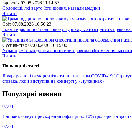
Здоров'я
07.08.2026 11:14:57
Солодощі, які варто їсти щодня, назвали медики
Читати
Свiт
07.08.2026 10:56:23
Трамп вдарив по "пологовому туризму": хто втратить право н
Читати
Суспiльство
07.08.2026 10:15:00
Українцям за кордоном спростили правила оформлення паспорт
Читати
Популярнi статтi
Лікарі розповіли як розпізнати новий штам COVID-19 "Страту
співака, який виступив на концерті у «Лужниках»
Популярнi новини
07.08
Нацбанк очікує прискорення інфляції до 10% цьогоріч та зрост
07.08