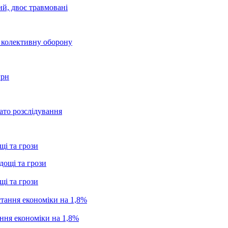
ий, двоє травмовані
о колективну оборону
грн
ато розслідування
щі та грози
щі та грози
ання економіки на 1,8%