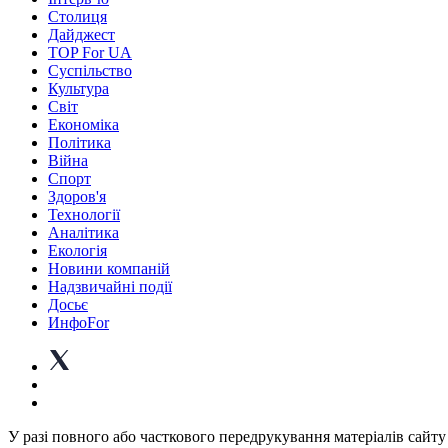
Столиця
Дайджест
TOP For UA
Суспiльство
Культура
Світ
Економіка
Політика
Війна
Спорт
Здоров'я
Технології
Аналітика
Екологія
Новини компаній
Надзвичайні події
Досьє
ИнфоFor
У разі повного або часткового передрукування матеріалів сайту 