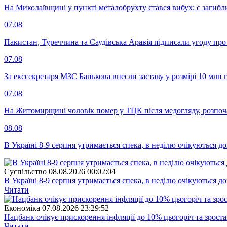
На Миколаївщині у пункті металобрухту стався вибух: є загибл
07.08
Пакистан, Туреччина та Саудівська Аравія підписали угоду пр
07.08
За екссекретаря МЗС Банькова внесли заставу у розмірі 10 млн 
07.08
На Житомирщині чоловік помер у ТЦК після медогляду, розпоч
08.08
В Україні 8-9 серпня утримається спека, в неділю очікуються до
Суспiльство
08.08.2026 00:02:04
В Україні 8-9 серпня утримається спека, в неділю очікуються до
Читати
Економіка
07.08.2026 23:29:52
Нацбанк очікує прискорення інфляції до 10% цьогоріч та зрост
Читати