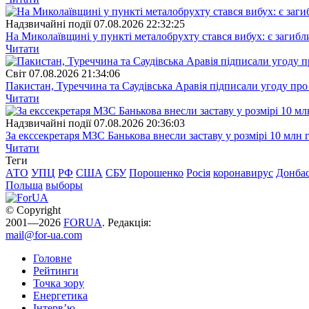
Надзвичайні події
07.08.2026 22:32:25
На Миколаївщині у пункті металобрухту стався вибух: є загибл
Читати
Свiт
07.08.2026 21:34:06
Пакистан, Туреччина та Саудівська Аравія підписали угоду пр
Читати
Надзвичайні події
07.08.2026 20:36:03
За екссекретаря МЗС Банькова внесли заставу у розмірі 10 млн 
Читати
Теги
АТО
УПЦ
РФ
США
СБУ
Порошенко
Росія
коронавирус
Донба
Польша
выборы
© Copyright
2001—2026
FORUA
. Редакція:
mail@for-ua.com
Головне
Рейтинги
Точка зору
Енергетика
Інтерв’ю