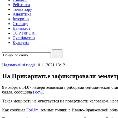
Рейтинги
Точка зору
Аналітика
Інтерв’ю
Столиця
Дайджест
TOP For UA
Суспiльство
Культура
Надзвичайні події
10.11.2021 13:12
На Прикарпатье зафиксировали землет
9 ноября в 14:07 измерительными приборами сейсмической ста
балла, сообщила
ГосЧС.
Такая мощность не чувствуется на поверхности человеком, нег
Как сообщал
ForUm
, земные толчки в Ивано-Франковской обл