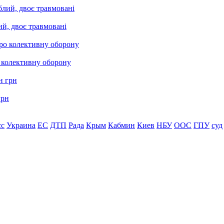
ий, двоє травмовані
о колективну оборону
грн
сс
Украина
ЕС
ДТП
Рада
Крым
Кабмин
Киев
НБУ
ООС
ГПУ
суд