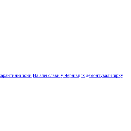
 карантинні зони
На алеї слави у Чернівцях демонтували зірку