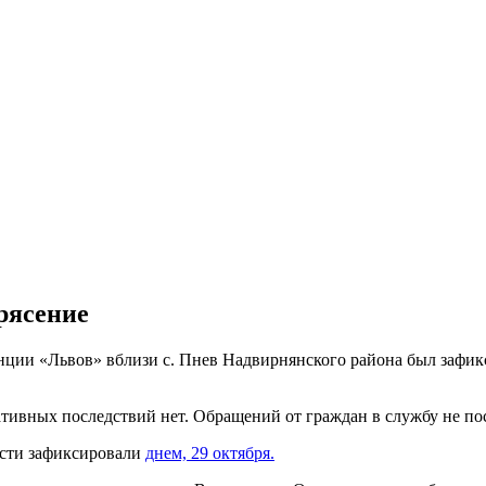
рясение
нции «Львов» вблизи с. Пнев Надвирнянского района был зафикс
ативных последствий нет. Обращений от граждан в службу не по
асти зафиксировали
днем, 29 октября.