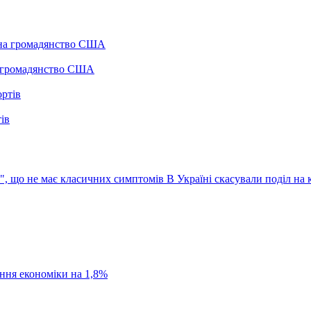
а громадянство США
ів
с", що не має класичних симптомів
В Україні скасували поділ на
ання економіки на 1,8%