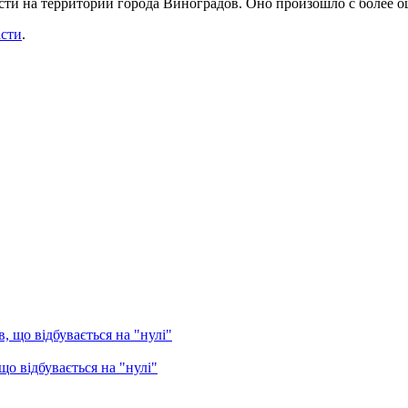
сти на территории города Виноградов. Оно произошло с более о
асти
.
о відбувається на "нулі"