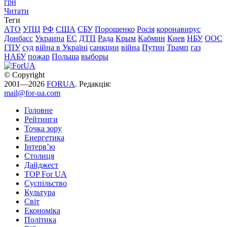
грн
Читати
Теги
АТО
УПЦ
РФ
США
СБУ
Порошенко
Росія
коронавирус
Донбасс
Украина
ЕС
ДТП
Рада
Крым
Кабмин
Киев
НБУ
ООС
ГПУ
суд
війна в Україні
санкции
війна
Путин
Трамп
газ
НАБУ
пожар
Польша
выборы
© Copyright
2001—2026
FORUA
. Редакція:
mail@for-ua.com
Головне
Рейтинги
Точка зору
Енергетика
Інтерв’ю
Столиця
Дайджест
TOP For UA
Суспiльство
Культура
Світ
Економіка
Політика