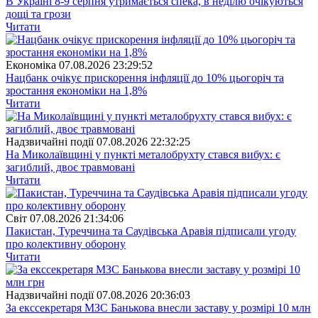
В Україні 8-9 серпня утримається спека, в неділю очікуються
дощі та грози
Читати
Економіка
07.08.2026 23:29:52
Нацбанк очікує прискорення інфляції до 10% цьогоріч та
зростання економіки на 1,8%
Читати
Надзвичайні події
07.08.2026 22:32:25
На Миколаївщині у пункті металобрухту стався вибух: є
загиблий, двоє травмовані
Читати
Свiт
07.08.2026 21:34:06
Пакистан, Туреччина та Саудівська Аравія підписали угоду
про колективну оборону
Читати
Надзвичайні події
07.08.2026 20:36:03
За екссекретаря МЗС Банькова внесли заставу у розмірі 10 млн