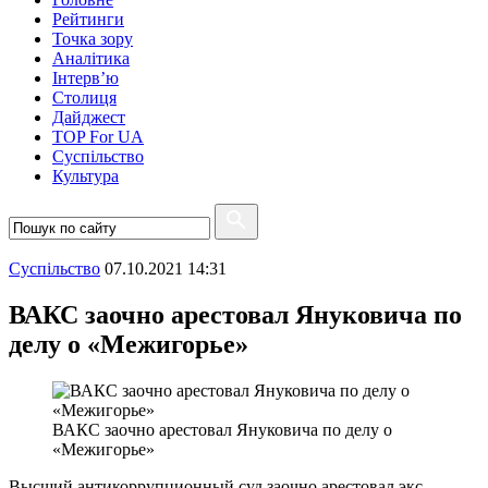
Рейтинги
Точка зору
Аналітика
Інтерв’ю
Столиця
Дайджест
TOP For UA
Суспiльство
Культура
Суспiльство
07.10.2021 14:31
ВАКС заочно арестовал Януковича по
делу о «Межигорье»
ВАКС заочно арестовал Януковича по делу о
«Межигорье»
Высший антикоррупционный суд заочно арестовал экс-