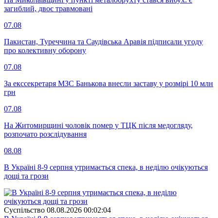
загиблий, двоє травмовані
07.08
Пакистан, Туреччина та Саудівська Аравія підписали угоду
про колективну оборону
07.08
За екссекретаря МЗС Банькова внесли заставу у розмірі 10 млн
грн
07.08
На Житомирщині чоловік помер у ТЦК після медогляду,
розпочато розслідування
08.08
В Україні 8-9 серпня утримається спека, в неділю очікуються
дощі та грози
Суспiльство
08.08.2026 00:02:04