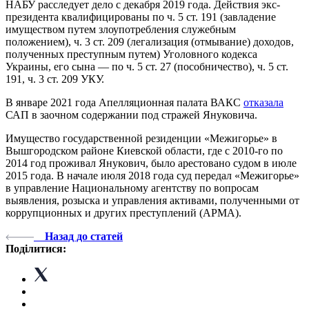
НАБУ расследует дело с декабря 2019 года. Действия экс-
президента квалифицированы по ч. 5 ст. 191 (завладение
имуществом путем злоупотребления служебным
положением), ч. 3 ст. 209 (легализация (отмывание) доходов,
полученных преступным путем) Уголовного кодекса
Украины, его сына — по ч. 5 ст. 27 (пособничество), ч. 5 ст.
191, ч. 3 ст. 209 УКУ.
В январе 2021 года Апелляционная палата ВАКС
отказала
САП в заочном содержании под стражей Януковича.
Имущество государственной резиденции «Межигорье» в
Вышгородском районе Киевской области, где с 2010-го по
2014 год проживал Янукович, было арестовано судом в июле
2015 года. В начале июля 2018 года суд передал «Межигорье»
в управление Национальному агентству по вопросам
выявления, розыска и управления активами, полученными от
коррупционных и других преступлений (АРМА).
Назад до статей
Поділитися: