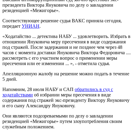
президента Виктора Януковича по делу о завладении
резиденцией «Межигорье».
Соответствующее решение судья ВАКС приняла сегодня,
передает
УНИАН
.
«Ходатайство ... детектива НАБУ ... удовлетворить. Избрать в
отношении Януковича меру пресечения в виде содержания
под стражей. После задержания и не позднее чем через 48
часов с момента доставки Януковича Виктора Федоровича ....
рассмотреть с его участием вопрос о применении меры
пресечения или ее изменении ... », - отметила судья.
Апелляционную жалобу на решение можно подать в течение
5 дней.
Напомним, 28 июля НАБУ и САП
обратились в суд с
ходатайствами
об избрании меры пресечения в виде
содержания под стражей экс-президенту Виктору Януковичу
и его сыну Александру Януковичу.
Они являются подозреваемыми по делу о завладении
резиденцией «Межигорье» путем злоупотребления своим
служебным положением.