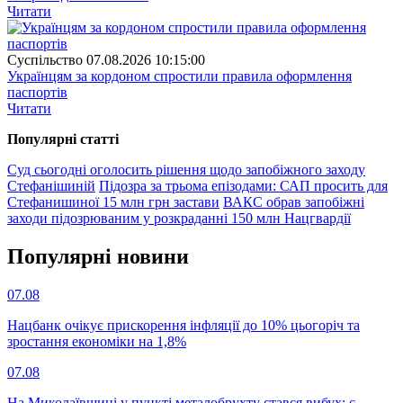
Читати
Суспiльство
07.08.2026 10:15:00
Українцям за кордоном спростили правила оформлення
паспортів
Читати
Популярнi статтi
Суд сьогодні оголосить рішення щодо запобіжного заходу
Стефанішиній
Підозра за трьома епізодами: САП просить для
Стефанишиної 15 млн грн застави
ВАКС обрав запобіжні
заходи підозрюваним у розкраданні 150 млн Нацгвардії
Популярнi новини
07.08
Нацбанк очікує прискорення інфляції до 10% цьогоріч та
зростання економіки на 1,8%
07.08
На Миколаївщині у пункті металобрухту стався вибух: є