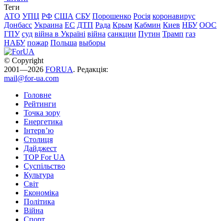
Теги
АТО
УПЦ
РФ
США
СБУ
Порошенко
Росія
коронавирус
Донбасс
Украина
ЕС
ДТП
Рада
Крым
Кабмин
Киев
НБУ
ООС
ГПУ
суд
війна в Україні
війна
санкции
Путин
Трамп
газ
НАБУ
пожар
Польша
выборы
© Copyright
2001—2026
FORUA
. Редакція:
mail@for-ua.com
Головне
Рейтинги
Точка зору
Енергетика
Інтерв’ю
Столиця
Дайджест
TOP For UA
Суспiльство
Культура
Світ
Економіка
Політика
Війна
Спорт