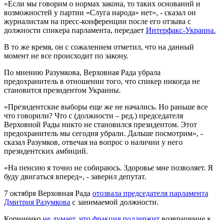
«Если мы говорим о нормах закона, то таких оснований и
возможностей у партии «Слуга народа» нет», - сказал он
журналистам на пресс-конференции после его отзыва с
должности спикера парламента, передает
Интерфакс-Украина.
В то же время, он с сожалением отметил, что на данный
момент не все происходит по закону.
По мнению Разумкова, Верховная Рада убрала
предохранитель в отношении того, что спикер никогда не
становится президентом Украины.
«Президентские выборы еще же не начались. Но раньше все
что говорили? Что с (должности – ред.) председателя
Верховной Рады никто не становился президентом. Этот
предохранитель мы сегодня убрали. Дальше посмотрим», -
сказал Разумков, отвечая на вопрос о наличии у него
президентских амбиций.
«На пенсию я точно не собираюсь. Здоровье мне позволяет. Я
буду двигаться вперед», - заверил депутат.
7 октября Верховная Рада
отозвала председателя парламента
Дмитрия Разумкова
с занимаемой должности.
Корниенко
не думает, что фракция поддержит
возвращение к