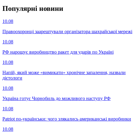
Популярнi новини
10.08
Правоохоронці заарештували організатора шахрайської мережі
10.08
РФ нарощує виробництво ракет для ударів по Україні
10.08
Напій, який може «вимикати» хронічне запалення, назвали
дієтологи
10.08
Україна готує Чорнобиль до можливого наступу РФ
10.08
Patriot по-українськи: чого злякались американські виробники
10.08