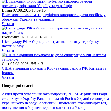
Війна
07.08.2026 18:59:16
Військовий і його мати, публічно використовуючи російську,
ображали Україну та українців
Читати
Економіка
07.08.2026 18:46:56
Після удару РФ «Укрнафта» втратила частину видобутку
нафти й газу
Читати
Свiт
07.08.2026 15:51:13
США вирішили покарати Кубу за співпрацю з РФ, Китаєм та
Іраном
Читати
Популярнi статтi
Акція проти ухвалення законопроєкту №12414: рішення Ради
сколихнуло Україну
Рада визнала дії Росії в Україні геноцидом
українського народу
Зеленский: Экономика стабилизируется,
поступления в бюджет перевыполнены на 7 млрд