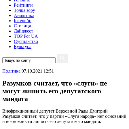
Рейтинги
Точка зору
Аналітика
Інтерв’ю
Столиця
Дайджест
TOP For UA
Суспiльство
Культура
Полiтика
07.10.2021 12:51
Разумков считает, что «слуги» не
могут лишить его депутатского
мандата
Внефракционный депутат Верховной Рады Дмитрий
Разумков считает, что у партии «Слуга народа» нет оснований
и возможности лишить его депутатского мандата.