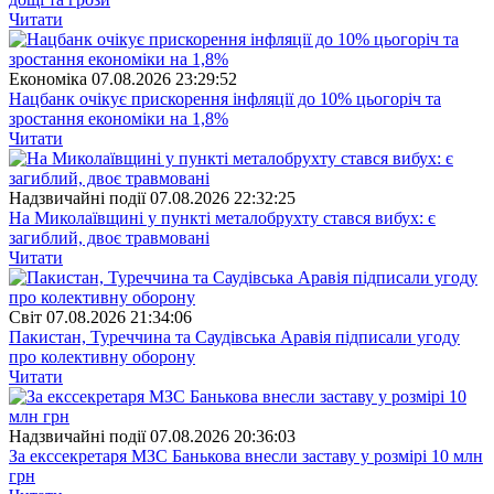
Читати
Економіка
07.08.2026 23:29:52
Нацбанк очікує прискорення інфляції до 10% цьогоріч та
зростання економіки на 1,8%
Читати
Надзвичайні події
07.08.2026 22:32:25
На Миколаївщині у пункті металобрухту стався вибух: є
загиблий, двоє травмовані
Читати
Свiт
07.08.2026 21:34:06
Пакистан, Туреччина та Саудівська Аравія підписали угоду
про колективну оборону
Читати
Надзвичайні події
07.08.2026 20:36:03
За екссекретаря МЗС Банькова внесли заставу у розмірі 10 млн
грн