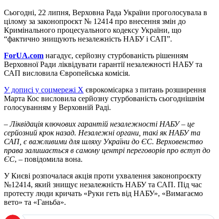
Сьогодні, 22 липня, Верховна Рада України проголосувала в
цілому за законопроєкт № 12414 про внесення змін до
Кримінального процесуального кодексу України, що
“фактично знищують незалежність НАБУ і САП”.
ForUA
.
com
нагадує, серйозну стурбованість рішенням
Верховної Ради ліквідувати гарантії незалежності НАБУ та
САП висловила Європейська комісія.
У дописі у соцмережі X
єврокомісарка з питань розширення
Марта Кос висловила серйозну стурбованість сьогоднішнім
голосуванням у Верховній Раді.
– Ліквідація ключових гарантій незалежності НАБУ – це
серйозний крок назад. Незалежні органи, такі як НАБУ та
САП, є важливими для шляху України до ЄС. Верховенство
права залишається в самому центрі переговорів про вступ до
ЄС
, – повідомила вона.
У Києві розпочалася акція проти ухвалення законопроєкту
№12414, який знищує незалежність НАБУ та САП. Під час
протесту люди кричать «Руки геть від НАБУ», «Вимагаємо
вето» та «Ганьба».