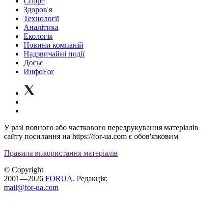
Спорт
Здоров'я
Технології
Аналітика
Екологія
Новини компаній
Надзвичайні події
Досьє
ИнфоFor
У разі повного або часткового передрукування матеріалів
сайту посилання на https://for-ua.com є обов'язковим
Правила використання матеріалів
© Copyright
2001—2026
FORUA
. Редакція:
mail@for-ua.com