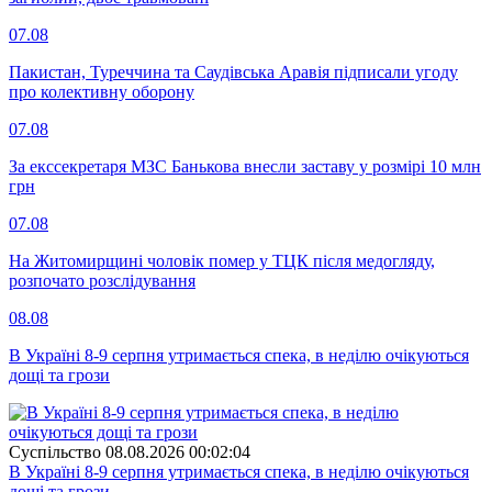
07.08
Пакистан, Туреччина та Саудівська Аравія підписали угоду
про колективну оборону
07.08
За екссекретаря МЗС Банькова внесли заставу у розмірі 10 млн
грн
07.08
На Житомирщині чоловік помер у ТЦК після медогляду,
розпочато розслідування
08.08
В Україні 8-9 серпня утримається спека, в неділю очікуються
дощі та грози
Суспiльство
08.08.2026 00:02:04
В Україні 8-9 серпня утримається спека, в неділю очікуються
дощі та грози