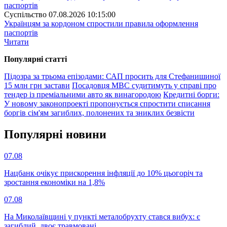
Суспiльство
07.08.2026 10:15:00
Українцям за кордоном спростили правила оформлення
паспортів
Читати
Популярнi статтi
Підозра за трьома епізодами: САП просить для Стефанишиної
15 млн грн застави
Посадовця МВС судитимуть у справі про
тендер із преміальними авто як винагородою
Кредитні борги:
У новому законопроекті пропонується спростити списання
боргів сім'ям загиблих, полонених та зниклих безвісти
Популярнi новини
07.08
Нацбанк очікує прискорення інфляції до 10% цьогоріч та
зростання економіки на 1,8%
07.08
На Миколаївщині у пункті металобрухту стався вибух: є
загиблий, двоє травмовані