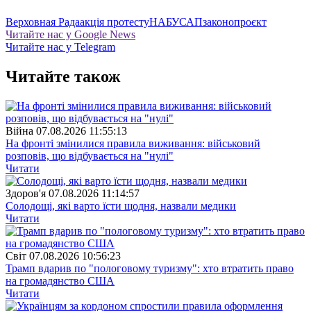
Верховная Рада
акція протесту
НАБУ
САП
законопроєкт
Читайте нас у Google News
Читайте нас у Telegram
Читайте також
Війна
07.08.2026 11:55:13
На фронті змінилися правила виживання: військовий
розповів, що відбувається на "нулі"
Читати
Здоров'я
07.08.2026 11:14:57
Солодощі, які варто їсти щодня, назвали медики
Читати
Свiт
07.08.2026 10:56:23
Трамп вдарив по "пологовому туризму": хто втратить право
на громадянство США
Читати