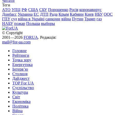
Читати
Теги
АТО
УПЦ
РФ
США
СБУ
Порошенко
Росія
коронавирус
Донбасс
Украина
ЕС
ДТП
Рада
Крым
Кабмин
Киев
НБУ
ООС
ГПУ
суд
війна в Україні
санкции
війна
Путин
Трамп
газ
НАБУ
пожар
Польша
выборы
© Copyright
2001—2026
FORUA
. Редакція:
mail@for-ua.com
Головне
Рейтинги
Точка зору
Енергетика
Інтерв’ю
Столиця
Дайджест
TOP For UA
Суспiльство
Культура
Світ
Економіка
Політика
Війна