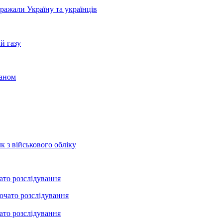
бражали Україну та українців
й газу
раном
к з військового обліку
ато розслідування
ато розслідування