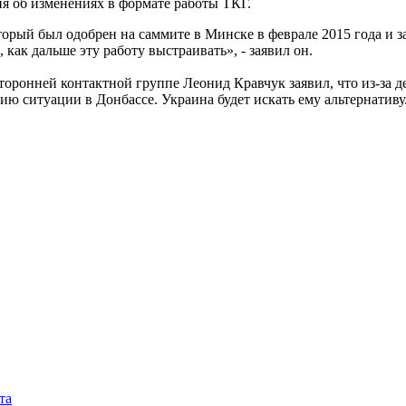
ия об изменениях в формате работы ТКГ.
оторый был одобрен на саммите в Минске в феврале 2015 года и 
 как дальше эту работу выстраивать», - заявил он.
хсторонней контактной группе Леонид Кравчук заявил, что из-з
ю ситуации в Донбассе. Украина будет искать ему альтернативу