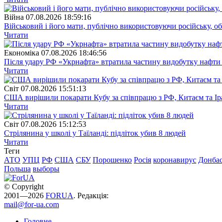
Війна
07.08.2026 18:59:16
Військовий і його мати, публічно використовуючи російську, о
Читати
Економіка
07.08.2026 18:46:56
Після удару РФ «Укрнафта» втратила частину видобутку нафти 
Читати
Свiт
07.08.2026 15:51:13
США вирішили покарати Кубу за співпрацю з РФ, Китаєм та І
Читати
Свiт
07.08.2026 15:12:53
Стрілянина у школі у Таїланді: підліток убив 8 людей
Читати
Теги
АТО
УПЦ
РФ
США
СБУ
Порошенко
Росія
коронавирус
Донба
Польша
выборы
© Copyright
2001—2026
FORUA
. Редакція:
mail@for-ua.com
Головне