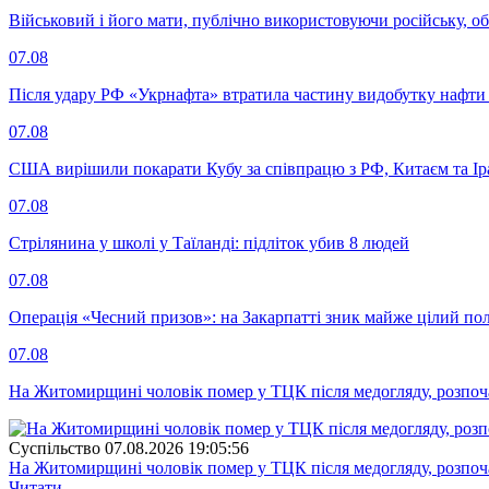
Військовий і його мати, публічно використовуючи російську, о
07.08
Після удару РФ «Укрнафта» втратила частину видобутку нафти 
07.08
США вирішили покарати Кубу за співпрацю з РФ, Китаєм та І
07.08
Стрілянина у школі у Таїланді: підліток убив 8 людей
07.08
Операція «Чесний призов»: на Закарпатті зник майже цілий пол
07.08
На Житомирщині чоловік помер у ТЦК після медогляду, розпоч
Суспiльство
07.08.2026 19:05:56
На Житомирщині чоловік помер у ТЦК після медогляду, розпоч
Читати