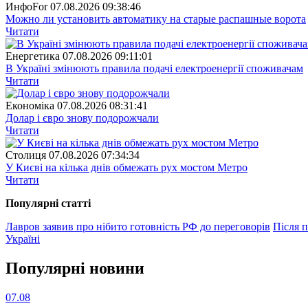
ИнфоFor
07.08.2026 09:38:46
Можно ли установить автоматику на старые распашные ворота
Читати
Енергетика
07.08.2026 09:11:01
В Україні змінюють правила подачі електроенергії споживачам
Читати
Економіка
07.08.2026 08:31:41
Долар і євро знову подорожчали
Читати
Столиця
07.08.2026 07:34:34
У Києві на кілька днів обмежать рух мостом Метро
Читати
Популярнi статтi
Лавров заявив про нібито готовність РФ до переговорів
Після 
Україні
Популярнi новини
07.08