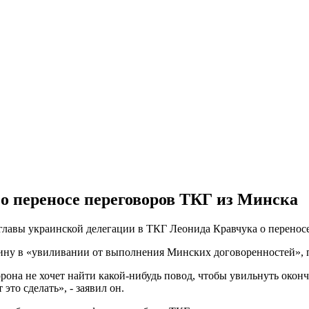
 о переносе переговоров ТКГ из Минска
главы украинской делегации в ТКГ Леонида Кравчука о перенос
ину в «увиливании от выполнения Минских договоренностей», 
торона не хочет найти какой-нибудь повод, чтобы увильнуть око
то сделать», - заявил он.