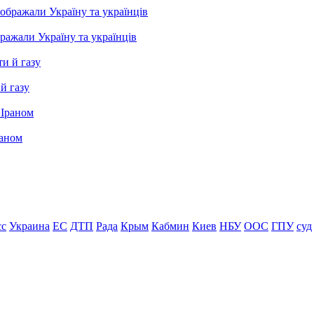
бражали Україну та українців
й газу
раном
сс
Украина
ЕС
ДТП
Рада
Крым
Кабмин
Киев
НБУ
ООС
ГПУ
суд