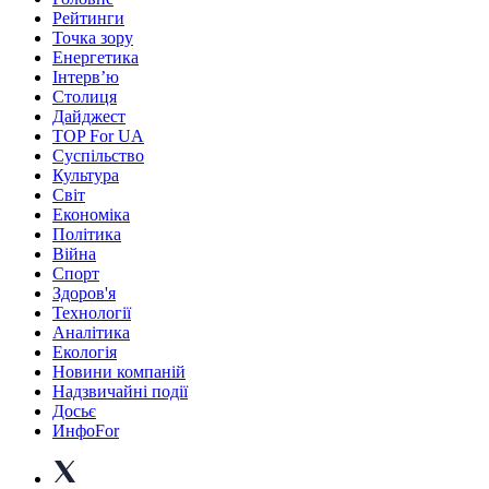
Рейтинги
Точка зору
Енергетика
Інтерв’ю
Столиця
Дайджест
TOP For UA
Суспiльство
Культура
Світ
Економіка
Політика
Війна
Спорт
Здоров'я
Технології
Аналітика
Екологія
Новини компаній
Надзвичайні події
Досьє
ИнфоFor