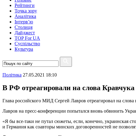
Рейтинги
Точка зору
Аналітика
Інтерв’ю
Столиця
Дайджест
TOP For UA
Суспiльство
Культура
Полiтика
27.05.2021 18:10
В РФ отреагировали на слова Кравчука
Глава российского МИД Сергей Лавров отреагировал на слова 
Лавров на пресс-конференции попытался вновь обвинить Укра
«Я бы все-таки не путал сюжеты, если, конечно, украинская с
и Германия как соавторы минских договоренностей не позволят э