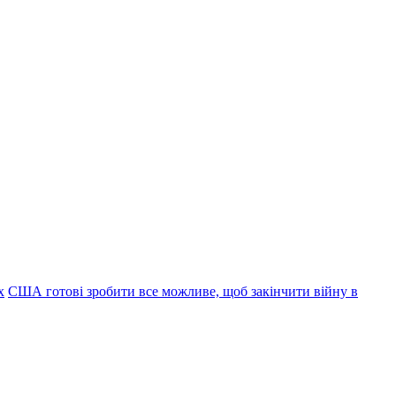
х
США готові зробити все можливе, щоб закінчити війну в