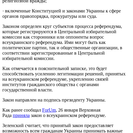
религиозной вражды;
· включенные Конституцией и законами Украины к сфере
органов правопорядка, прокуратуры или суда.
Законом определен круг субъектов процесса референдума,
которые регистрируются в Центральной избирательной
комиссии как сторонники или оппоненты вопрос
всеукраинского референдума. Ими могут быть как
политические партии, так и общественные организации, в
соответствии зарегистрированные в Центральной
избирательной комиссии.
Как отмечается в пояснительной записке, это будет
способствовать усилению легитимации решений, принятых
на всеукраинском референдуме, укреплению связей
институтов гражданского общества с органами
государственной власти.
Закон направлен на подпись президенту Украины.
Как ранее сообщал
ForUm
, 26 января Верховная
Рада
приняла
закон о всеукраинском референдуме.
Зеленский считает, что принятый закон предоставляет
возможность всем гражданам Украины принимать важные