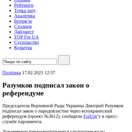
Рейтинги
Точка зору
Аналітика
Інтерв’ю
Столиця
Дайджест
TOP For UA
Суспiльство
Культура
Полiтика
17.02.2021 12:37
Разумков подписал закон о
референдуме
Председатель Верховной Рады Украины Дмитрий Разумков
подписал закон о народовластии через всеукраинский
референдум (проект №3612), сообщили
ForUm
’у в пресс-
службе парламента.
Документом предусматриваются следующие виды