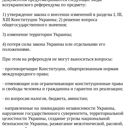
всеукраинского референдума по предмету:
1) утверждение закона о внесении изменений в разделы I, III,
XIII Конституции Украины; 2) решение вопроса
общегосударственного значения;
3) изменение территории Украины;
4) потеря силы закона Украины или отдельными его
положениями.
При этом на референдум не могут выноситься вопросы:
· противоречащие Конституции, общепризнанным нормам
международного права;
· отменяющие или ограничивающие конституционные права
и свободы человека и гражданина и гарантии их реализации;
· по вопросам налогов, бюджета, амнистии;
· направленные на ликвидацию независимости Украины,
нарушение государственного суверенитета, территориальной
целостности Украины, создание угрозы национальной
безопасности Украины, разжигание межэтнической, расовой,