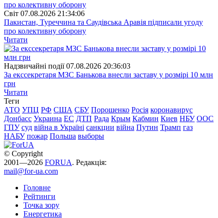
Свiт
07.08.2026 21:34:06
Пакистан, Туреччина та Саудівська Аравія підписали угоду
про колективну оборону
Читати
Надзвичайні події
07.08.2026 20:36:03
За екссекретаря МЗС Банькова внесли заставу у розмірі 10 млн
грн
Читати
Теги
АТО
УПЦ
РФ
США
СБУ
Порошенко
Росія
коронавирус
Донбасс
Украина
ЕС
ДТП
Рада
Крым
Кабмин
Киев
НБУ
ООС
ГПУ
суд
війна в Україні
санкции
війна
Путин
Трамп
газ
НАБУ
пожар
Польша
выборы
© Copyright
2001—2026
FORUA
. Редакція:
mail@for-ua.com
Головне
Рейтинги
Точка зору
Енергетика