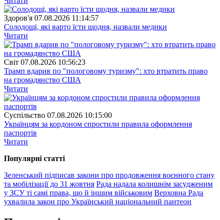
Читати
Здоров'я
07.08.2026 11:14:57
Солодощі, які варто їсти щодня, назвали медики
Читати
Свiт
07.08.2026 10:56:23
Трамп вдарив по "пологовому туризму": хто втратить право
на громадянство США
Читати
Суспiльство
07.08.2026 10:15:00
Українцям за кордоном спростили правила оформлення
паспортів
Читати
Популярнi статтi
Зеленський підписав закони про продовження воєнного стану
та мобілізації до 31 жовтня
Рада надала колишнім засудженим
у ЗСУ ті самі права, що й іншим військовим
Верховна Рада
ухвалила закон про Український національний пантеон