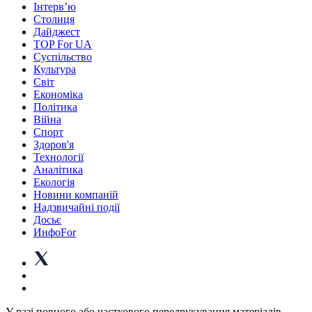
Інтерв’ю
Столиця
Дайджест
TOP For UA
Суспiльство
Культура
Світ
Економіка
Політика
Війна
Спорт
Здоров'я
Технології
Аналітика
Екологія
Новини компаній
Надзвичайні події
Досьє
ИнфоFor
У разі повного або часткового передрукування матеріалів