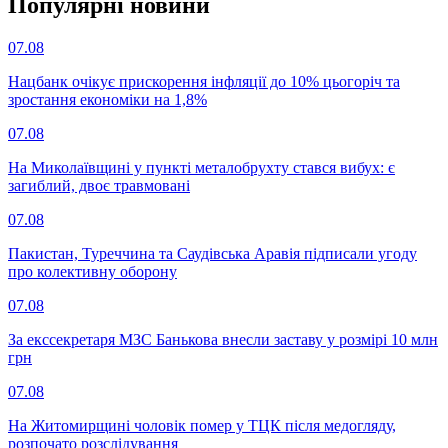
Популярнi новини
07.08
Нацбанк очікує прискорення інфляції до 10% цьогоріч та
зростання економіки на 1,8%
07.08
На Миколаївщині у пункті металобрухту стався вибух: є
загиблий, двоє травмовані
07.08
Пакистан, Туреччина та Саудівська Аравія підписали угоду
про колективну оборону
07.08
За екссекретаря МЗС Банькова внесли заставу у розмірі 10 млн
грн
07.08
На Житомирщині чоловік помер у ТЦК після медогляду,
розпочато розслідування