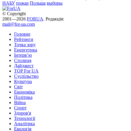
НАБУ
пожар
Польша
выборы
© Copyright
2001—2026
FORUA
. Редакція:
mail@for-ua.com
Головне
Рейтинги
Точка зору
Енергетика
Інтерв’ю
Столиця
Дайджест
TOP For UA
Суспiльство
Культура
Світ
Економіка
Політика
Війна
Спорт
Здоров'я
Технології
Аналітика
Екологія