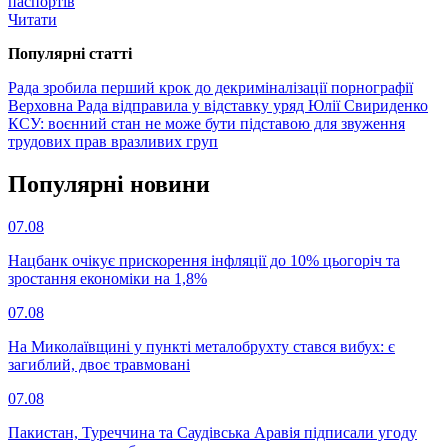
паспортів
Читати
Популярнi статтi
Рада зробила перший крок до декриміналізації порнографії
Верховна Рада відправила у відставку уряд Юлії Свириденко
КСУ: воєнний стан не може бути підставою для звуження
трудових прав вразливих груп
Популярнi новини
07.08
Нацбанк очікує прискорення інфляції до 10% цьогоріч та
зростання економіки на 1,8%
07.08
На Миколаївщині у пункті металобрухту стався вибух: є
загиблий, двоє травмовані
07.08
Пакистан, Туреччина та Саудівська Аравія підписали угоду