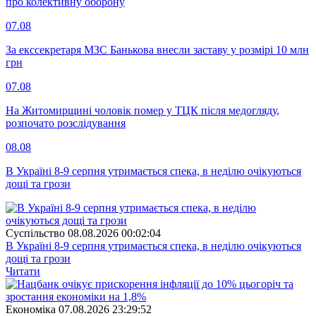
про колективну оборону
07.08
За екссекретаря МЗС Банькова внесли заставу у розмірі 10 млн
грн
07.08
На Житомирщині чоловік помер у ТЦК після медогляду,
розпочато розслідування
08.08
В Україні 8-9 серпня утримається спека, в неділю очікуються
дощі та грози
Суспiльство
08.08.2026 00:02:04
В Україні 8-9 серпня утримається спека, в неділю очікуються
дощі та грози
Читати
Економіка
07.08.2026 23:29:52