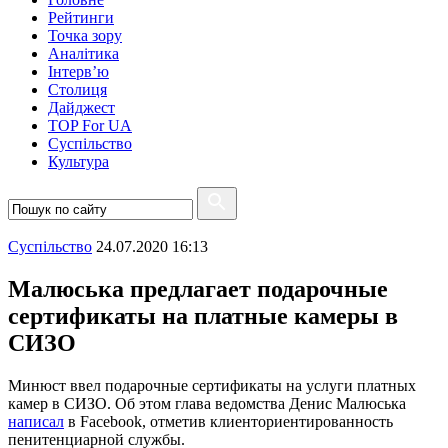
Рейтинги
Точка зору
Аналітика
Інтерв’ю
Столиця
Дайджест
TOP For UA
Суспiльство
Культура
Суспiльство
24.07.2020 16:13
Малюська предлагает подарочные
сертификаты на платные камеры в
СИЗО
Минюст ввел подарочные сертификаты на услуги платных
камер в СИЗО. Об этом глава ведомства Денис Малюська
написал
в Facebook, отметив клиенториентированность
пенитенциарной службы.