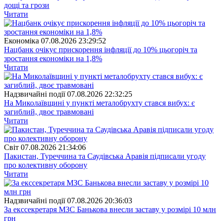
дощі та грози
Читати
Економіка
07.08.2026 23:29:52
Нацбанк очікує прискорення інфляції до 10% цьогоріч та
зростання економіки на 1,8%
Читати
Надзвичайні події
07.08.2026 22:32:25
На Миколаївщині у пункті металобрухту стався вибух: є
загиблий, двоє травмовані
Читати
Свiт
07.08.2026 21:34:06
Пакистан, Туреччина та Саудівська Аравія підписали угоду
про колективну оборону
Читати
Надзвичайні події
07.08.2026 20:36:03
За екссекретаря МЗС Банькова внесли заставу у розмірі 10 млн
грн