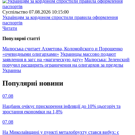
Суспiльство
07.08.2026 10:15:00
Українцям за кордоном спростили правила оформлення
паспортів
Читати
Популярнi статтi
Малюська считает Ахметова, Коломойского и Порошенко
«очевидными олигархами»
Украинцы массово подают
заявления в загс на «магическую дату»
Малюська: Зеленский
поручил расширить ограничения на олигархов за пределы
Украины
Популярнi новини
07.08
Нацбанк очікує прискорення інфляції до 10% цьогоріч та
зростання економіки на 1,8%
07.08
На Миколаївщині у пункті металобрухту стався вибух: є