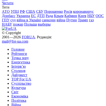
Читати
Теги
АТО
УПЦ
РФ
США
СБУ
Порошенко
Росія
коронавирус
Донбасс
Украина
ЕС
ДТП
Рада
Крым
Кабмин
Киев
НБУ
ООС
ГПУ
суд
війна в Україні
санкции
війна
Путин
Трамп
газ
НАБУ
пожар
Польша
выборы
© Copyright
2001—2026
FORUA
. Редакція:
mail@for-ua.com
Головне
Рейтинги
Точка зору
Енергетика
Інтерв’ю
Столиця
Дайджест
TOP For UA
Суспiльство
Культура
Світ
Економіка
Політика
Війна