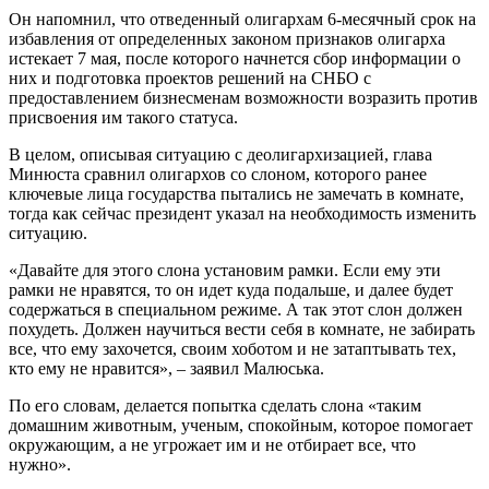
Он напомнил, что отведенный олигархам 6-месячный срок на
избавления от определенных законом признаков олигарха
истекает 7 мая, после которого начнется сбор информации о
них и подготовка проектов решений на СНБО с
предоставлением бизнесменам возможности возразить против
присвоения им такого статуса.
В целом, описывая ситуацию с деолигархизацией, глава
Минюста сравнил олигархов со слоном, которого ранее
ключевые лица государства пытались не замечать в комнате,
тогда как сейчас президент указал на необходимость изменить
ситуацию.
«Давайте для этого слона установим рамки. Если ему эти
рамки не нравятся, то он идет куда подальше, и далее будет
содержаться в специальном режиме. А так этот слон должен
похудеть. Должен научиться вести себя в комнате, не забирать
все, что ему захочется, своим хоботом и не затаптывать тех,
кто ему не нравится», – заявил Малюська.
По его словам, делается попытка сделать слона «таким
домашним животным, ученым, спокойным, которое помогает
окружающим, а не угрожает им и не отбирает все, что
нужно».