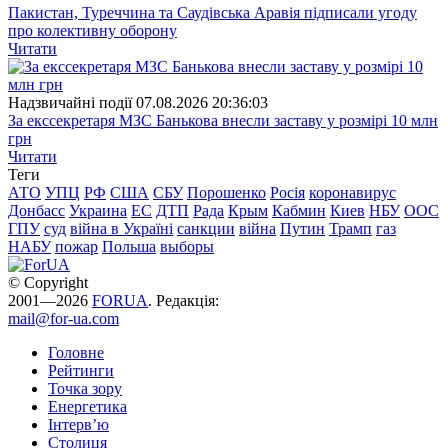
Пакистан, Туреччина та Саудівська Аравія підписали угоду
про колективну оборону
Читати
Надзвичайні події
07.08.2026 20:36:03
За екссекретаря МЗС Банькова внесли заставу у розмірі 10 млн
грн
Читати
Теги
АТО
УПЦ
РФ
США
СБУ
Порошенко
Росія
коронавирус
Донбасс
Украина
ЕС
ДТП
Рада
Крым
Кабмин
Киев
НБУ
ООС
ГПУ
суд
війна в Україні
санкции
війна
Путин
Трамп
газ
НАБУ
пожар
Польша
выборы
© Copyright
2001—2026
FORUA
. Редакція:
mail@for-ua.com
Головне
Рейтинги
Точка зору
Енергетика
Інтерв’ю
Столиця