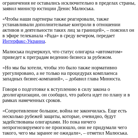
ограничения не оставались исключительно в пределах страны,
заявил министр юстиции Денис Малюська.
«Чтобы наши партнеры также реагировали, также
устанавливали дополнительные контроли в отношении
активов и деятельности таких лиц за границей», – пояснил он
в эфире телеканала «Рада» в среду вечером, передает
Интерфакс-Украина
.
Малюська подчеркнул, что статус олигарха «автоматом»
приведет к преградам ведению бизнеса за рубежом.
«Но мы бы хотели, чтобы это было также нормативно
урегулировано, а не только на процедурах комплаенса
западных бизнес-компаний», – добавил глава Минюста.
Говоря о подготовке к вступлению в силу закона о
деолигархизации, он сообщил, что работа идет по плану и в
рамках намеченных сроков.
«Сопротивление большое, война не закончилась. Еще есть
несколько рубежей защиты, которые, очевидно, будут
задействованы олигархами. Но пока ничего
непрогнозируемого не произошло, они не придумали чего
такого, чего мы заранее не ожидали», – отметил Малюська.