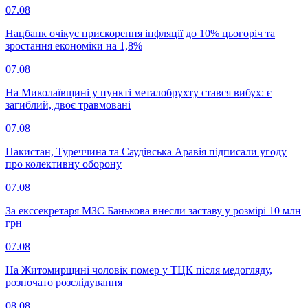
07.08
Нацбанк очікує прискорення інфляції до 10% цьогоріч та
зростання економіки на 1,8%
07.08
На Миколаївщині у пункті металобрухту стався вибух: є
загиблий, двоє травмовані
07.08
Пакистан, Туреччина та Саудівська Аравія підписали угоду
про колективну оборону
07.08
За екссекретаря МЗС Банькова внесли заставу у розмірі 10 млн
грн
07.08
На Житомирщині чоловік помер у ТЦК після медогляду,
розпочато розслідування
08.08