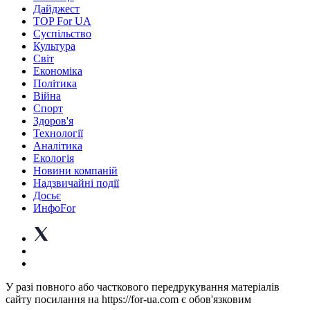
Дайджест
TOP For UA
Суспiльство
Культура
Світ
Економіка
Політика
Війна
Спорт
Здоров'я
Технології
Аналітика
Екологія
Новини компаній
Надзвичайні події
Досьє
ИнфоFor
У разі повного або часткового передрукування матеріалів
сайту посилання на https://for-ua.com є обов'язковим