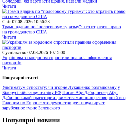
Солодощі, які варто їсти щодня, назвали медики
Читати
Свiт
07.08.2026 10:56:23
Трамп вдарив по "пологовому туризму": хто втратить право
на громадянство США
Читати
Суспiльство
07.08.2026 10:15:00
Українцям за кордоном спростили правила оформлення
паспортів
Читати
Популярнi статтi
Ультиматум супостату: чи згорне Лукашенко розташовану у
Білорусі військову техніку РФ
После Абу-Даби, перед Абу-
Даби: по какой траектории движется мирно-переговорный воз
Галопом по Европе: что демонстрирует и вуалирует
зарубежное турне Зеленского
Популярнi новини