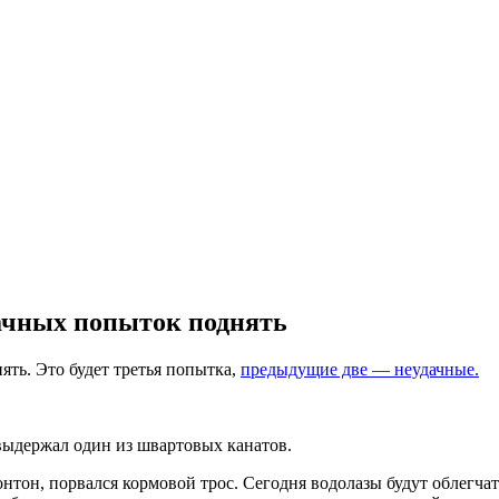
удачных попыток поднять
нять. Это будет третья попытка,
предыдущие две — неудачные.
выдержал один из швартовых канатов.
тон, порвался кормовой трос. Сегодня водолазы будут облегчать