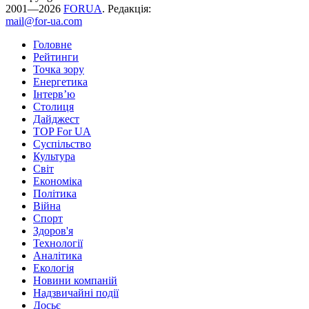
2001—2026
FORUA
. Редакція:
mail@for-ua.com
Головне
Рейтинги
Точка зору
Енергетика
Інтерв’ю
Столиця
Дайджест
TOP For UA
Суспiльство
Культура
Світ
Економіка
Політика
Війна
Спорт
Здоров'я
Технології
Аналітика
Екологія
Новини компаній
Надзвичайні події
Досьє