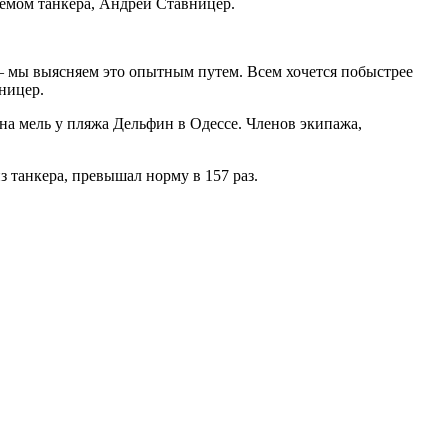
ъемом танкера, Андрей Ставницер.
 — мы выясняем это опытным путем. Всем хочется побыстрее
ницер.
 на мель у пляжа Дельфин в Одессе. Членов экипажа,
 танкера, превышал норму в 157 раз.