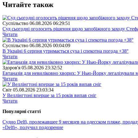
Читайте також
Суспiльство
06.08.2026 06:29:51
Суд сьогодні оголосить рішення щодо запобіжного заходу Сте
Читати
Суспiльство
06.08.2026 00:04:09
В Україні 6 серпня утримається суха і спекотна погода +38°
Читати
Здоров'я
05.08.2026 23:32:52
Евтаназія для невиліковно хворих: У Нью-Йорку легалізували 
Читати
Свiт
05.08.2026 23:03:34
У Веллінгтоні вперше за 15 років випав сніг
Читати
Популярнi статтi
Судно Delfi, пролежавшее 9 месяцев на одесском пляже, продад
«Delfi», получил подозрение