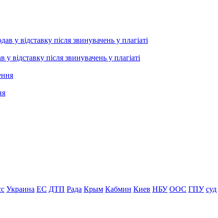
 відставку після звинувачень у плагіаті
ня
сс
Украина
ЕС
ДТП
Рада
Крым
Кабмин
Киев
НБУ
ООС
ГПУ
суд