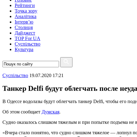
Рейтинги
Точка зору
Аналітика
Інтерв’ю
Столиця
Дайджест
TOP For UA
Суспiльство
Культура
Суспiльство
19.07.2020 17:21
Танкер Delfi будут облегчать после не
В Одессе водолазы будут облегчать танкер Delfi, чтобы его под
Об этом сообщает
Думская
.
Судно оказалось слишком тяжелым и при попытке подъема не 
«Вчера стало понятно, что судно слишком тяжелое — лопнул пон