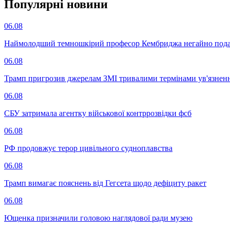
Популярнi новини
06.08
Наймолодший темношкірий професор Кембриджа негайно подав у
06.08
Трамп пригрозив джерелам ЗМІ тривалими термінами ув'язнен
06.08
СБУ затримала агентку військової контррозвідки фсб
06.08
РФ продовжує терор цивільного судноплавства
06.08
Трамп вимагає пояснень від Гегсета щодо дефіциту ракет
06.08
Ющенка призначили головою наглядової ради музею