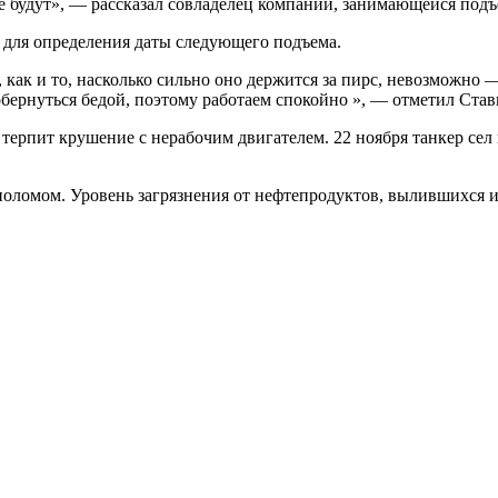
не будут», — рассказал совладелец компании, занимающейся под
е для определения даты следующего подъема.
 как и то, насколько сильно оно держится за пирс, невозможно
 обернуться бедой, поэтому работаем спокойно », — отметил Став
о терпит крушение с нерабочим двигателем. 22 ноября танкер сел
оломом. Уровень загрязнения от нефтепродуктов, вылившихся из