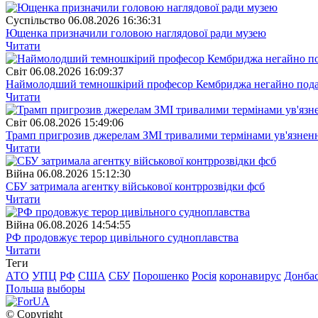
Суспiльство
06.08.2026 16:36:31
Ющенка призначили головою наглядової ради музею
Читати
Свiт
06.08.2026 16:09:37
Наймолодший темношкірий професор Кембриджа негайно подав у
Читати
Свiт
06.08.2026 15:49:06
Трамп пригрозив джерелам ЗМІ тривалими термінами ув'язнен
Читати
Війна
06.08.2026 15:12:30
СБУ затримала агентку військової контррозвідки фсб
Читати
Війна
06.08.2026 14:54:55
РФ продовжує терор цивільного судноплавства
Читати
Теги
АТО
УПЦ
РФ
США
СБУ
Порошенко
Росія
коронавирус
Донба
Польша
выборы
© Copyright