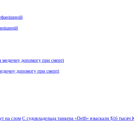
фанішиній
медичну допомогу при смерті
ут на слом
С судовладельца танкера «Delfi» взыскали $16 тысяч