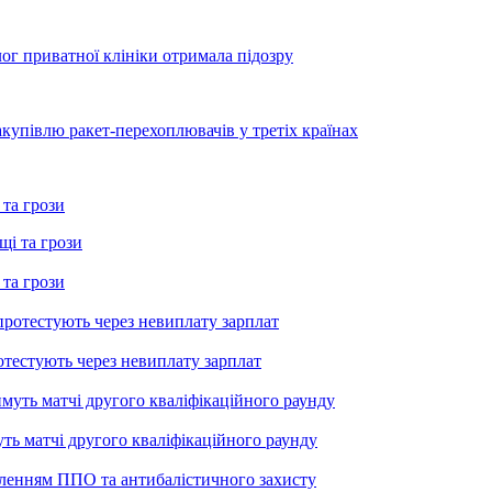
лог приватної клініки отримала підозру
купівлю ракет-перехоплювачів у третіх країнах
 та грози
 та грози
тестують через невиплату зарплат
уть матчі другого кваліфікаційного раунду