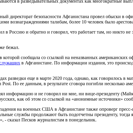
ываются в разведывательных документах как многократные выпл
ный директорат безопасности Афганистана провел обыски в офис
скими вознаграждениями талибам, более 10 человек было арестов
 в Россию и обратно и говорил, что работает там, но никто не з
же бежал.
, в которой сообщала со ссылкой на неназванных американских 
ослужащих
в Афганистане. По информации издания, это происход
х разведки еще в марте 2020 года, однако, как говорилось в мат
Post. По ее данным, в результате сговора погибли несколько а
лял информацию и не говорил ни мне, ни вице-президенту (Майк
русских, как об этом со ссылкой на «анонимные источники» соо
нападения на военных США в Афганистане также опроверг пресс-
ьные службы продолжают быть подотчетны президенту, тогда я 
, - сказал Песков журналистам в понедельник.