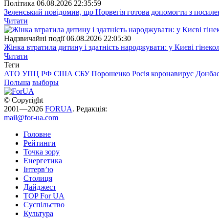
Полiтика
06.08.2026 22:35:59
Зеленський повідомив, що Норвегія готова допомогти з посил
Читати
Надзвичайні події
06.08.2026 22:05:30
Жінка втратила дитину і здатність народжувати: у Києві гінеко
Читати
Теги
АТО
УПЦ
РФ
США
СБУ
Порошенко
Росія
коронавирус
Донба
Польша
выборы
© Copyright
2001—2026
FORUA
. Редакція:
mail@for-ua.com
Головне
Рейтинги
Точка зору
Енергетика
Інтерв’ю
Столиця
Дайджест
TOP For UA
Суспiльство
Культура