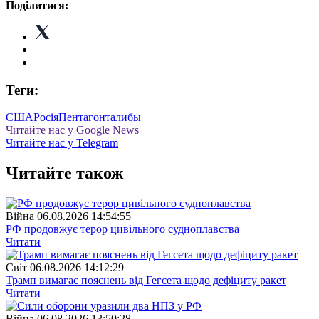
Поділитися:
Теги:
США
Росія
Пентагон
талибы
Читайте нас у Google News
Читайте нас у Telegram
Читайте також
Війна
06.08.2026 14:54:55
РФ продовжує терор цивільного судноплавства
Читати
Свiт
06.08.2026 14:12:29
Трамп вимагає пояснень від Гегсета щодо дефіциту ракет
Читати
Війна
06.08.2026 13:50:28