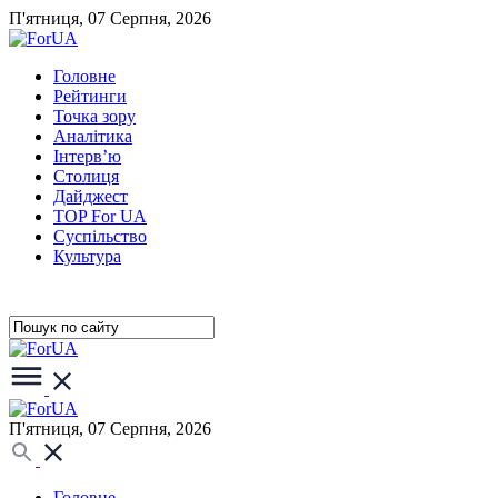
П'ятниця, 07 Серпня, 2026
Головне
Рейтинги
Точка зору
Аналітика
Інтерв’ю
Столиця
Дайджест
TOP For UA
Суспiльство
Культура
П'ятниця, 07 Серпня, 2026
Головне