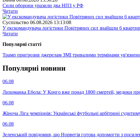
Сили оборони уразили два НПЗ у РФ
Читати
Суспiльство
06.08.2026 13:13:08
У екскомандувача логістики Повітряних сил знайшли 6 квартир
Читати
Популярнi статтi
Трамп пригрозив джерелам ЗМІ тривалими термінами ув'язнен
Популярнi новини
06.08
Лихоманка Ебола: У Конго вже понад 1800 смертей, медики про
06.08
Жіноча Ліга чемпіонів: Українські футбольні арбітрині судитим
06.08
Зеленський повідомив, що Норвегія готова допомогти з посил