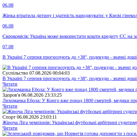
06.08
Жінка втратила дитину і здатність народжувати: у Києві гінеко
06.08
Єврокомісія: Україна може використати кошти кредиту ЄС на за
07.08
В Україні 7 серпня прогнозують до +38°, подекуди - значні дощі
Суспiльство
07.08.2026 00:04:03
В Україні 7 серпня прогнозують до +38°, подекуди - значні дощі
Читати
Здоров'я
06.08.2026 23:33:25
Лихоманка Ебола: У Конго вже понад 1800 смертей, медики про
Читати
Спорт
06.08.2026 23:03:11
Жіноча Ліга чемпіонів: Українські футбольні арбітрині судитим
Читати