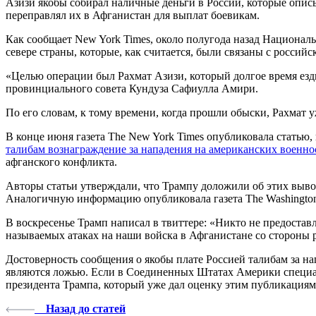
Азизи якобы собирал наличные деньги в России, которые опис
переправлял их в Афганистан для выплат боевикам.
Как сообщает New York Times, около полугода назад Националь
севере страны, которые, как считается, были связаны с россий
«Целью операции был Рахмат Азизи, который долгое время ездил
провинциального совета Кундуза Сафиулла Амири.
По его словам, к тому времени, когда прошли обыски, Рахмат у
В конце июня газета The New York Times опубликовала статью
талибам вознаграждение за нападения на американских военн
афганского конфликта.
Авторы статьи утверждали, что Трампу доложили об этих вывода
Аналогичную информацию опубликовала газета The Washington 
В воскресенье Трамп написал в твиттере: «Никто не предостав
называемых атаках на наши войска в Афганистане со стороны 
Достоверность сообщения о якобы плате Россией талибам за 
являются ложью. Если в Соединенных Штатах Америки специал
президента Трампа, который уже дал оценку этим публикациям»
Назад до статей