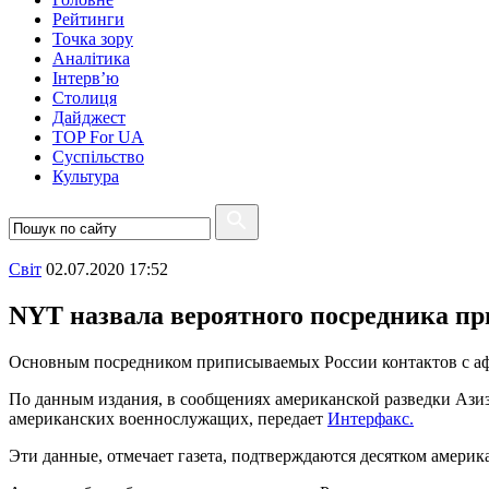
Рейтинги
Точка зору
Аналітика
Інтерв’ю
Столиця
Дайджест
TOP For UA
Суспiльство
Культура
Свiт
02.07.2020 17:52
NYT назвала вероятного посредника пр
Основным посредником приписываемых России контактов с афг
По данным издания, в сообщениях американской разведки Ази
американских военнослужащих, передает
Интерфакс.
Эти данные, отмечает газета, подтверждаются десятком амери