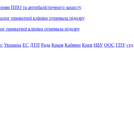
енням ППО та антибалістичного захисту
лог приватної клініки отримала підозру
сс
Украина
ЕС
ДТП
Рада
Крым
Кабмин
Киев
НБУ
ООС
ГПУ
суд