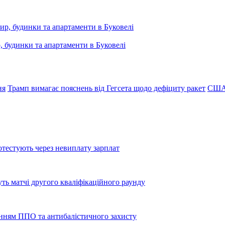
, будинки та апартаменти в Буковелі
ня
Трамп вимагає пояснень від Гегсета щодо дефіциту ракет
США 
тестують через невиплату зарплат
уть матчі другого кваліфікаційного раунду
енням ППО та антибалістичного захисту