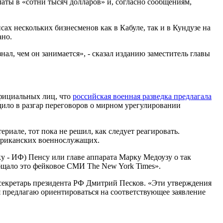
аты в «сотни тысяч долларов» и, согласно сообщениям,
ах нескольких бизнесменов как в Кабуле, так и в Кундузе на
ано.
нал, чем он занимается», - сказал изданию заместитель главы
официальных лиц, что
российская военная разведка предлагала
ило в разгар переговоров о мирном урегулировании
ериале, тот пока не решил, как следует реагировать.
мериканских военнослужащих.
у - ИФ) Пенсу или главе аппарата Марку Медоузу о так
бщало это фейковое СМИ The New York Times».
секретарь президента РФ Дмитрий Песков. «Эти утверждения
предлагаю ориентироваться на соответствующее заявление