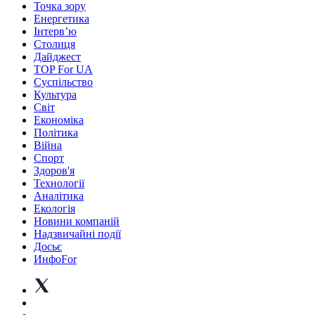
Точка зору
Енергетика
Інтерв’ю
Столиця
Дайджест
TOP For UA
Суспiльство
Культура
Світ
Економіка
Політика
Війна
Спорт
Здоров'я
Технології
Аналітика
Екологія
Новини компаній
Надзвичайні події
Досьє
ИнфоFor