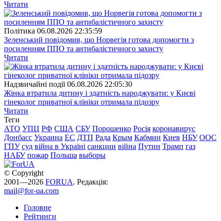
Читати
Полiтика
06.08.2026 22:35:59
Зеленський повідомив, що Норвегія готова допомогти з
посиленням ППО та антибалістичного захисту
Читати
Надзвичайні події
06.08.2026 22:05:30
Жінка втратила дитину і здатність народжувати: у Києві
гінеколог приватної клініки отримала підозру
Читати
Теги
АТО
УПЦ
РФ
США
СБУ
Порошенко
Росія
коронавирус
Донбасс
Украина
ЕС
ДТП
Рада
Крым
Кабмин
Киев
НБУ
ООС
ГПУ
суд
війна в Україні
санкции
війна
Путин
Трамп
газ
НАБУ
пожар
Польша
выборы
© Copyright
2001—2026
FORUA
. Редакція:
mail@for-ua.com
Головне
Рейтинги