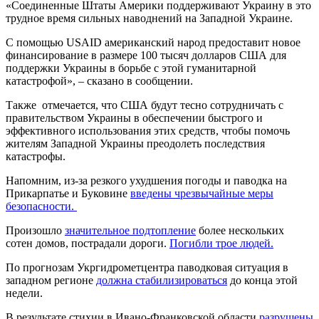
«Соединенные Штаты Америки поддерживают Украину в это
трудное время сильных наводнений на Западной Украине.
С помощью USAID американский народ предоставит новое
финансирование в размере 100 тысяч долларов США для
поддержки Украины в борьбе с этой гуманитарной
катастрофой», – сказано в сообщении.
Также отмечается, что США будут тесно сотрудничать с
правительством Украины в обеспечении быстрого и
эффективного использования этих средств, чтобы помочь
жителям Западной Украины преодолеть последствия
катастрофы.
Напомним, из-за резкого ухудшения погоды и паводка на
Прикарпатье и Буковине
введены чрезвычайные меры
безопасности.
Произошло
значительное подтопление
более нескольких
сотен домов, пострадали дороги.
Погибли трое людей.
По прогнозам Укргидрометцентра паводковая ситуация в
западном регионе
должна стабилизироваться
до конца этой
недели.
В результате стихии в Ивано-Франковской области
разрушены