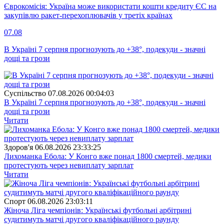
Єврокомісія: Україна може використати кошти кредиту ЄС на
закупівлю ракет-перехоплювачів у третіх країнах
07.08
В Україні 7 серпня прогнозують до +38°, подекуди - значні
дощі та грози
Суспiльство
07.08.2026 00:04:03
В Україні 7 серпня прогнозують до +38°, подекуди - значні
дощі та грози
Читати
Здоров'я
06.08.2026 23:33:25
Лихоманка Ебола: У Конго вже понад 1800 смертей, медики
протестують через невиплату зарплат
Читати
Спорт
06.08.2026 23:03:11
Жіноча Ліга чемпіонів: Українські футбольні арбітрині
судитимуть матчі другого кваліфікаційного раунду