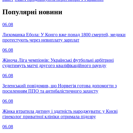
Популярнi новини
06.08
Лихоманка Ебола: У Конго вже понад 1800 смертей, медики
протестують через невиплату зарплат
06.08
Жіноча Ліга чемпіонів: Українські футбольні арбітрині
судитимуть матчі другого кваліфікаційного раунду
06.08
Зеленський повідомив, що Норвегія готова допомогти з
посиленням ППО та антибалістичного захисту
06.08
Жінка втратила дитину і здатність народжувати: у Києві
гінеколог приватної клініки отримала підозру
06.08