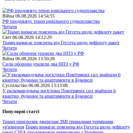
Війна
06.08.2026 14:54:55
РФ продовжує терор цивільного судноплавства
Читати
Свiт
06.08.2026 14:12:29
Трамп вимагає пояснень від Гегсета щодо дефіциту ракет
Читати
Війна
06.08.2026 13:50:28
Сили оборони уразили два НПЗ у РФ
Читати
Суспiльство
06.08.2026 13:13:08
У екскомандувача логістики Повітряних сил знайшли 6
квартир, будинки та апартаменти в Буковелі
Читати
Популярнi статтi
Трамп пригрозив джерелам ЗМІ тривалими термінами
ув'язнення
Трамп вимагає пояснень від Гегсета щодо дефіциту
ракет
США продовжують переговори з Україною