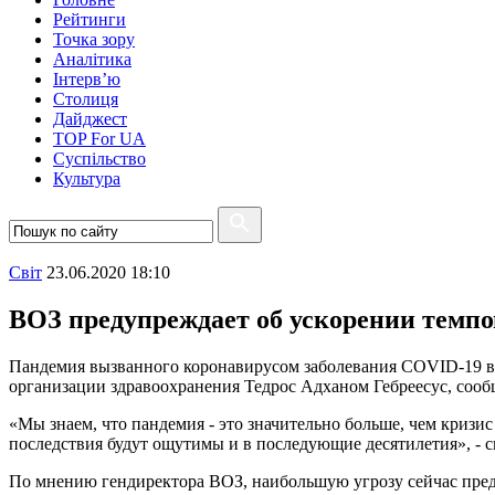
Рейтинги
Точка зору
Аналітика
Інтерв’ю
Столиця
Дайджест
TOP For UA
Суспiльство
Культура
Свiт
23.06.2020 18:10
ВОЗ предупреждает об ускорении темп
Пандемия вызванного коронавирусом заболевания COVID-19 все
организации здравоохранения Тедрос Адханом Гебреесус, соо
«Мы знаем, что пандемия - это значительно больше, чем кризи
последствия будут ощутимы и в последующие десятилетия», - с
По мнению гендиректора ВОЗ, наибольшую угрозу сейчас предст