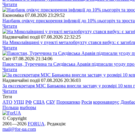
Читати
Економіка
07.08.2026 23:29:52
Нацбанк очікує прискорення інфляції до 10% цьогоріч та зрост
Читати
Надзвичайні події
07.08.2026 22:32:25
На Миколаївщині у пункті металобрухту стався вибух: є загибл
Читати
Свiт
07.08.2026 21:34:06
Пакистан, Туреччина та Саудівська Аравія підписали угоду пр
Читати
Надзвичайні події
07.08.2026 20:36:03
За екссекретаря МЗС Банькова внесли заставу у розмірі 10 млн 
Читати
Теги
АТО
УПЦ
РФ
США
СБУ
Порошенко
Росія
коронавирус
Донба
Польша
выборы
© Copyright
2001—2026
FORUA
. Редакція:
mail@for-ua.com