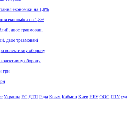
ання економіки на 1,8%
ий, двоє травмовані
о колективну оборону
грн
сс
Украина
ЕС
ДТП
Рада
Крым
Кабмин
Киев
НБУ
ООС
ГПУ
суд