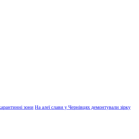
 карантинні зони
На алеї слави у Чернівцях демонтували зірку