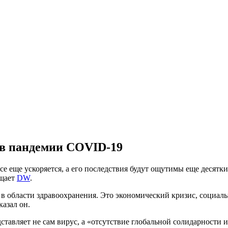
ов пандемии COVID-19
 еще ускоряется, а его последствия будут ощутимы еще десятки
бщает
DW
.
с в области здравоохранения. Это экономический кризис, социал
казал он.
авляет не сам вирус, а «отсутствие глобальной солидарности и