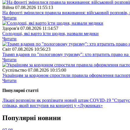
Війна
07.08.2026 11:55:13
На фронті змінилися правила виживання: військовий розповів, щ
Читати
Здоров'я
07.08.2026 11:14:57
Солодощі, які варто їсти щодня, назвали медики
Читати
Свiт
07.08.2026 10:56:23
Трамп вдарив по "пологовому туризму": хто втратить право н
Читати
Суспiльство
07.08.2026 10:15:00
Українцям за кордоном спростили правила оформлення паспорт
Читати
Популярнi статтi
Лікарі розповіли як розпізнати новий штам COVID-19 "Страту
співака, який виступив на концерті у «Лужниках»
Популярнi новини