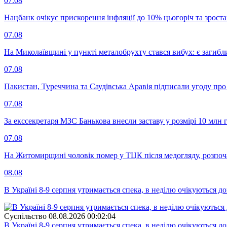
07.08
Нацбанк очікує прискорення інфляції до 10% цьогоріч та зрост
07.08
На Миколаївщині у пункті металобрухту стався вибух: є загибл
07.08
Пакистан, Туреччина та Саудівська Аравія підписали угоду пр
07.08
За екссекретаря МЗС Банькова внесли заставу у розмірі 10 млн 
07.08
На Житомирщині чоловік помер у ТЦК після медогляду, розпоч
08.08
В Україні 8-9 серпня утримається спека, в неділю очікуються до
Суспiльство
08.08.2026 00:02:04
В Україні 8-9 серпня утримається спека, в неділю очікуються до