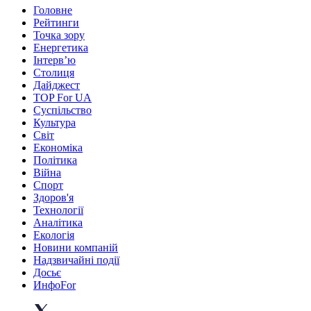
Головне
Рейтинги
Точка зору
Енергетика
Інтерв’ю
Столиця
Дайджест
TOP For UA
Суспiльство
Культура
Світ
Економіка
Політика
Війна
Спорт
Здоров'я
Технології
Аналітика
Екологія
Новини компаній
Надзвичайні події
Досьє
ИнфоFor