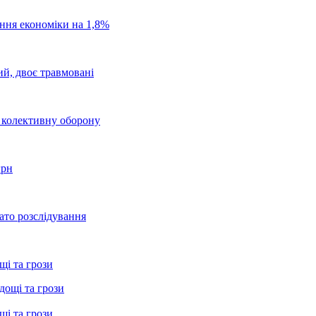
ання економіки на 1,8%
ий, двоє травмовані
о колективну оборону
грн
ато розслідування
щі та грози
щі та грози