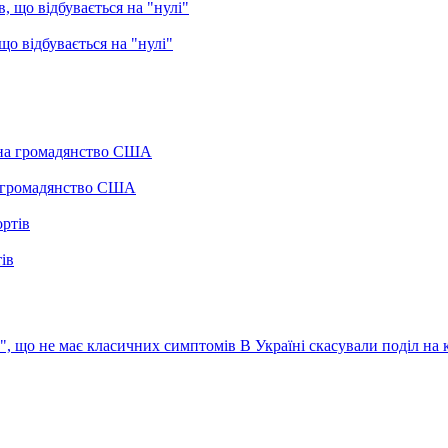
о відбувається на "нулі"
а громадянство США
ів
с", що не має класичних симптомів
В Україні скасували поділ на