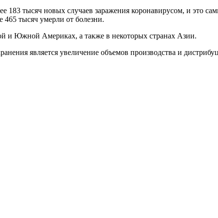
ее 183 тысяч новых случаев заражения коронавирусом, и это сам
 465 тысяч умерли от болезни.
ой и Южной Америках, а также в некоторых странах Азии.
ранения является увеличение объемов производства и дистрибуци