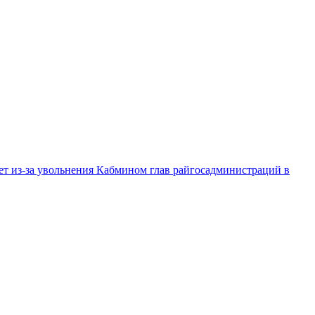
ет из-за увольнения Кабмином глав райгосадминистраций в