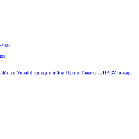
мки
війна в Україні
санкции
війна
Путин
Трамп
газ
НАБУ
пожар