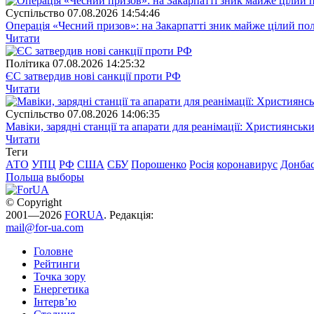
Суспiльство
07.08.2026 14:54:46
Операція «Чесний призов»: на Закарпатті зник майже цілий пол
Читати
Полiтика
07.08.2026 14:25:32
ЄС затвердив нові санкції проти РФ
Читати
Суспiльство
07.08.2026 14:06:35
Мавіки, зарядні станції та апарати для реанімації: Християнс
Читати
Теги
АТО
УПЦ
РФ
США
СБУ
Порошенко
Росія
коронавирус
Донба
Польша
выборы
© Copyright
2001—2026
FORUA
. Редакція:
mail@for-ua.com
Головне
Рейтинги
Точка зору
Енергетика
Інтерв’ю