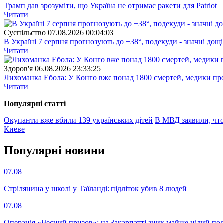
Трамп дав зрозуміти, що Україна не отримає ракети для Patriot
Читати
Суспiльство
07.08.2026 00:04:03
В Україні 7 серпня прогнозують до +38°, подекуди - значні дощі
Читати
Здоров'я
06.08.2026 23:33:25
Лихоманка Ебола: У Конго вже понад 1800 смертей, медики про
Читати
Популярнi статтi
Окупанти вже вбили 139 українських дітей
В МВД заявили, чт
Киеве
Популярнi новини
07.08
Стрілянина у школі у Таїланді: підліток убив 8 людей
07.08
Операція «Чесний призов»: на Закарпатті зник майже цілий пол