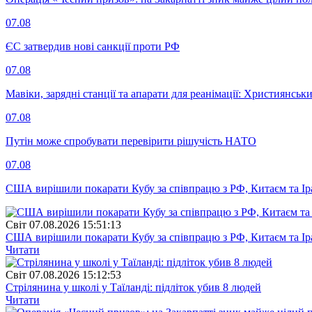
07.08
ЄС затвердив нові санкції проти РФ
07.08
Мавіки, зарядні станції та апарати для реанімації: Християнс
07.08
Путін може спробувати перевірити рішучість НАТО
07.08
США вирішили покарати Кубу за співпрацю з РФ, Китаєм та І
Свiт
07.08.2026 15:51:13
США вирішили покарати Кубу за співпрацю з РФ, Китаєм та І
Читати
Свiт
07.08.2026 15:12:53
Стрілянина у школі у Таїланді: підліток убив 8 людей
Читати