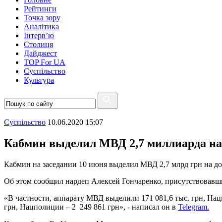
Рейтинги
Точка зору
Аналітика
Інтерв’ю
Столиця
Дайджест
TOP For UA
Суспiльство
Культура
Суспiльство
10.06.2020 15:07
Кабмин выделил МВД 2,7 миллиарда н
Кабмин на заседании 10 июня выделил МВД 2,7 млрд грн на д
Об этом сообщил нардеп Алексей Гончаренко, присутствовавши
«В частности, аппарату МВД выделили 171 081,6 тыс. грн, Нацг
грн, Нацполиции – 2 249 861 грн», - написал он в
Telegram.