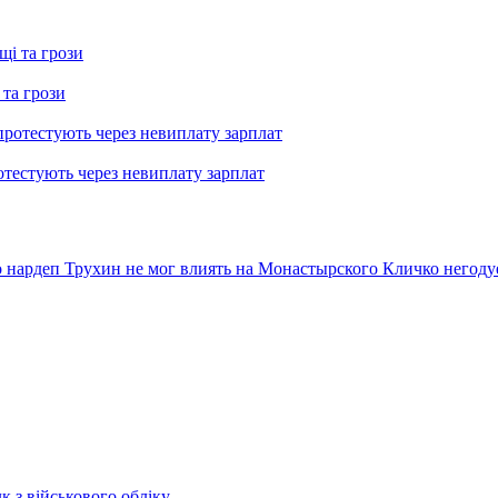
 та грози
тестують через невиплату зарплат
о нардеп Трухин не мог влиять на Монастырского
Кличко негоду
к з військового обліку