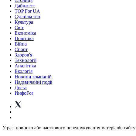
Столиця
Дайджест
TOP For UA
Суспiльство
Культура
Світ
Економіка
Політика
Війна
Спорт
Здоров'я
Технології
Аналітика
Екологія
Новини компаній
Надзвичайні події
Досьє
ИнфоFor
У разі повного або часткового передрукування матеріалів сайту 