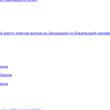
ький корпус передав вантаж на Запорізький та Покровський напря
раном
раном