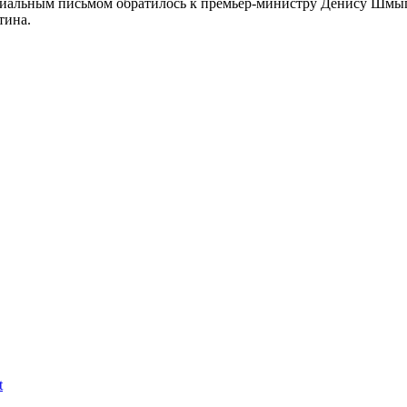
ициальным письмом обратилось к премьер-министру Денису Шм
тина.