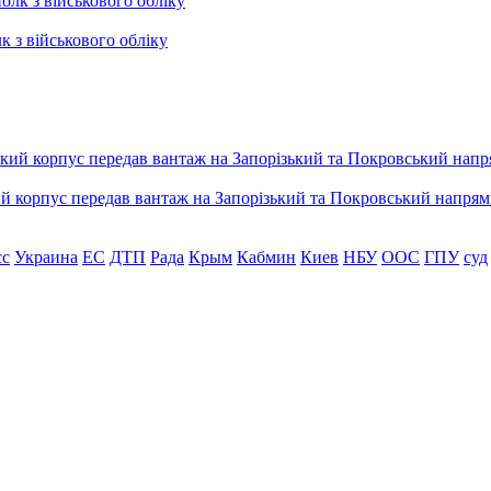
к з військового обліку
ький корпус передав вантаж на Запорізький та Покровський напря
сс
Украина
ЕС
ДТП
Рада
Крым
Кабмин
Киев
НБУ
ООС
ГПУ
суд