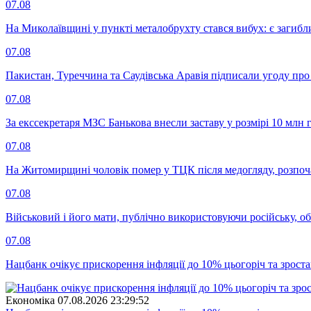
07.08
На Миколаївщині у пункті металобрухту стався вибух: є загибл
07.08
Пакистан, Туреччина та Саудівська Аравія підписали угоду пр
07.08
За екссекретаря МЗС Банькова внесли заставу у розмірі 10 млн 
07.08
На Житомирщині чоловік помер у ТЦК після медогляду, розпоч
07.08
Військовий і його мати, публічно використовуючи російську, о
07.08
Нацбанк очікує прискорення інфляції до 10% цьогоріч та зрост
Економіка
07.08.2026 23:29:52