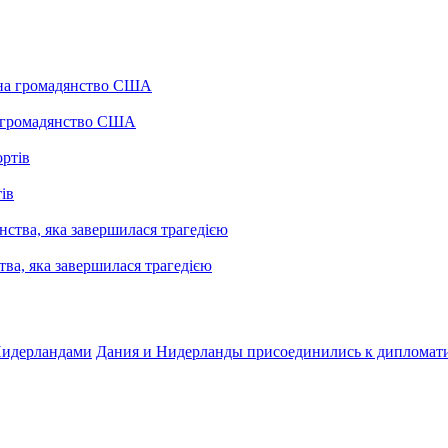
а громадянство США
ів
ва, яка завершилася трагедією
 Нидерландами
Дания и Нидерланды присоединились к дипломат