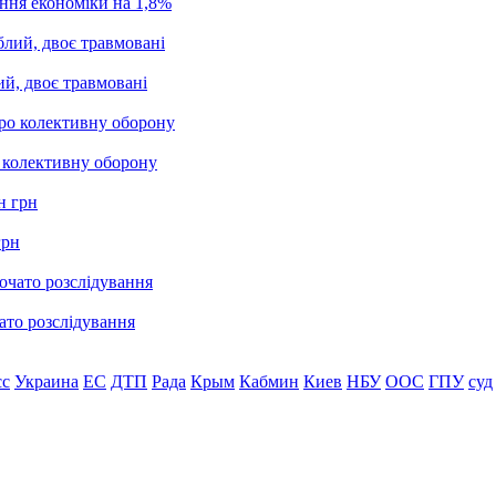
ання економіки на 1,8%
ий, двоє травмовані
о колективну оборону
грн
ато розслідування
сс
Украина
ЕС
ДТП
Рада
Крым
Кабмин
Киев
НБУ
ООС
ГПУ
суд