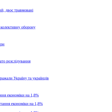
ий, двоє травмовані
о колективну оборону
грн
ато розслідування
бражали Україну та українців
ання економіки на 1,8%