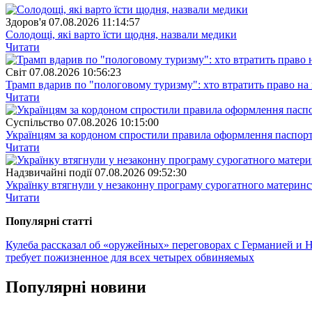
Здоров'я
07.08.2026 11:14:57
Солодощі, які варто їсти щодня, назвали медики
Читати
Свiт
07.08.2026 10:56:23
Трамп вдарив по "пологовому туризму": хто втратить право н
Читати
Суспiльство
07.08.2026 10:15:00
Українцям за кордоном спростили правила оформлення паспорт
Читати
Надзвичайні події
07.08.2026 09:52:30
Українку втягнули у незаконну програму сурогатного материнст
Читати
Популярнi статтi
Кулеба рассказал об «оружейных» переговорах с Германией и
требует пожизненное для всех четырех обвиняемых
Популярнi новини