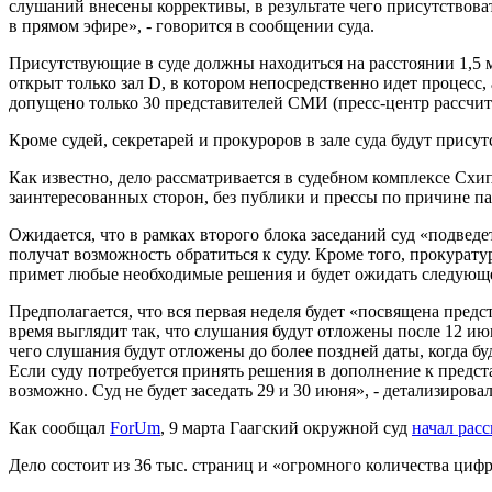
слушаний внесены коррективы, в результате чего присутствова
в прямом эфире», - говорится в сообщении суда.
Присутствующие в суде должны находиться на расстоянии 1,5 ме
открыт только зал D, в котором непосредственно идет процесс,
допущено только 30 представителей СМИ (пресс-центр рассчита
Кроме судей, секретарей и прокуроров в зале суда будут прису
Как известно, дело рассматривается в судебном комплексе Схи
заинтересованных сторон, без публики и прессы по причине п
Ожидается, что в рамках второго блока заседаний суд «подведе
получат возможность обратиться к суду. Кроме того, прокурату
примет любые необходимые решения и будет ожидать следующего
Предполагается, что вся первая неделя будет «посвящена пре
время выглядит так, что слушания будут отложены после 12 ию
чего слушания будут отложены до более поздней даты, когда бу
Если суду потребуется принять решения в дополнение к предст
возможно. Суд не будет заседать 29 и 30 июня», - детализировал
Как сообщал
ForUm
, 9 марта Гаагский окружной суд
начал рас
Дело состоит из 36 тыс. страниц и «огромного количества циф