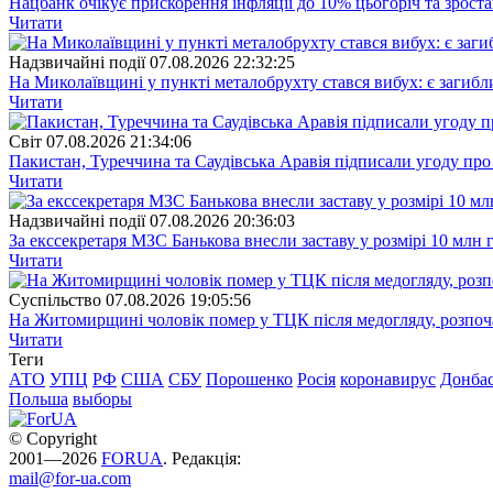
Нацбанк очікує прискорення інфляції до 10% цьогоріч та зрост
Читати
Надзвичайні події
07.08.2026 22:32:25
На Миколаївщині у пункті металобрухту стався вибух: є загибл
Читати
Свiт
07.08.2026 21:34:06
Пакистан, Туреччина та Саудівська Аравія підписали угоду пр
Читати
Надзвичайні події
07.08.2026 20:36:03
За екссекретаря МЗС Банькова внесли заставу у розмірі 10 млн 
Читати
Суспiльство
07.08.2026 19:05:56
На Житомирщині чоловік помер у ТЦК після медогляду, розпоч
Читати
Теги
АТО
УПЦ
РФ
США
СБУ
Порошенко
Росія
коронавирус
Донба
Польша
выборы
© Copyright
2001—2026
FORUA
. Редакція:
mail@for-ua.com