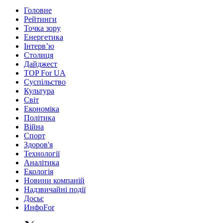
Головне
Рейтинги
Точка зору
Енергетика
Інтерв’ю
Столиця
Дайджест
TOP For UA
Суспiльство
Культура
Світ
Економіка
Політика
Війна
Спорт
Здоров'я
Технології
Аналітика
Екологія
Новини компаній
Надзвичайні події
Досьє
ИнфоFor