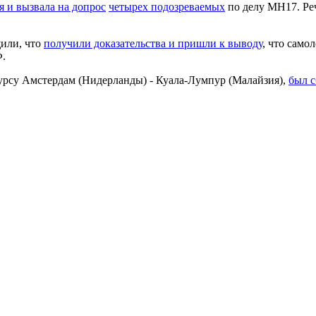
 и вызвала на допрос
четырех подозреваемых
по делу МН17. Реч
щили, что
получили доказательства и пришли к выводу
, что само
Ф.
курсу Амстердам (Нидерланды) - Куала-Лумпур (Малайзия),
был с