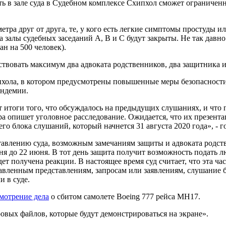
ть в зале суда в Судебном комплексе Схипхол сможет ограниченн
тра друг от друга, те, у кого есть легкие симптомы простуды и
 а залы судебных заседаний A, B и C будут закрыты. Не так давн
н на 500 человек).
тствовать максимум два адвоката родственников, два защитника 
пхола, в котором предусмотрены повышенные меры безопасности.
андемии.
т итоги того, что обсуждалось на предыдущих слушаниях, и что 
ра опишет уголовное расследование. Ожидается, что их презента
 блока слушаний, который начнется 31 августа 2020 года», - гов
дставлению суда, возможным замечаниям защиты и адвоката родс
ня до 22 июня. В тот день защита получит возможность подать 
дет получена реакции. В настоящее время суд считает, что эта ч
авленным представлениям, запросам или заявлениям, слушание б
и в суде.
смотрение дела
о сбитом самолете Boeing 777 рейса МН17.
ровых файлов, которые будут демонстрироваться на экране».