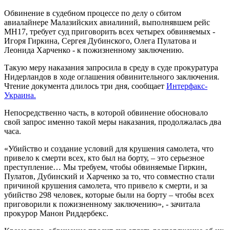
Обвинение в судебном процессе по делу о сбитом
авиалайнере Малазийских авиалиний, выполнявшем рейс
МН17, требует суд приговорить всех четырех обвиняемых -
Игоря Гиркина, Сергея Дубинского, Олега Пулатова и
Леонида Харченко - к пожизненному заключению.
Такую меру наказания запросила в среду в суде прокуратура
Нидерландов в ходе оглашения обвинительного заключения.
Чтение документа длилось три дня, сообщает
Интерфакс-
Украина.
Непосредственно часть, в которой обвинение обосновало
свой запрос именно такой меры наказания, продолжалась два
часа.
«Убийство и создание условий для крушения самолета, что
привело к смерти всех, кто был на борту, – это серьезное
преступление… Мы требуем, чтобы обвиняемые Гиркин,
Пулатов, Дубинский и Харченко за то, что совместно стали
причиной крушения самолета, что привело к смерти, и за
убийство 298 человек, которые были на борту – чтобы всех
приговорили к пожизненному заключению», - зачитала
прокурор Манон Риддербекс.