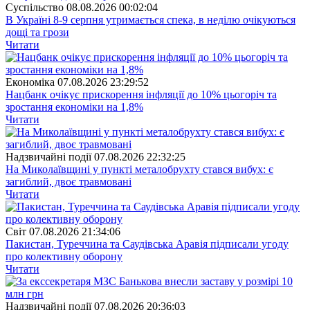
Суспiльство
08.08.2026 00:02:04
В Україні 8-9 серпня утримається спека, в неділю очікуються
дощі та грози
Читати
Економіка
07.08.2026 23:29:52
Нацбанк очікує прискорення інфляції до 10% цьогоріч та
зростання економіки на 1,8%
Читати
Надзвичайні події
07.08.2026 22:32:25
На Миколаївщині у пункті металобрухту стався вибух: є
загиблий, двоє травмовані
Читати
Свiт
07.08.2026 21:34:06
Пакистан, Туреччина та Саудівська Аравія підписали угоду
про колективну оборону
Читати
Надзвичайні події
07.08.2026 20:36:03