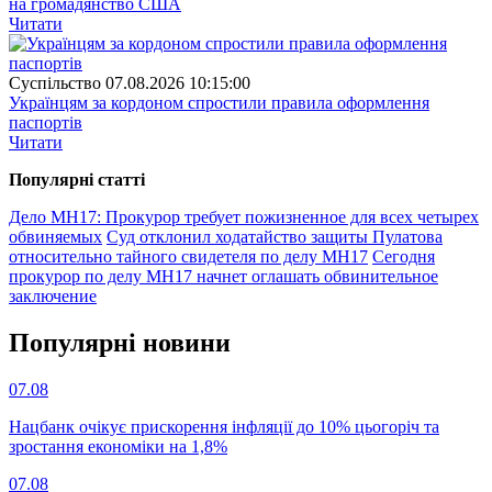
на громадянство США
Читати
Суспiльство
07.08.2026 10:15:00
Українцям за кордоном спростили правила оформлення
паспортів
Читати
Популярнi статтi
Дело МН17: Прокурор требует пожизненное для всех четырех
обвиняемых
Суд отклонил ходатайство защиты Пулатова
относительно тайного свидетеля по делу МН17
Сегодня
прокурор по делу МН17 начнет оглашать обвинительное
заключение
Популярнi новини
07.08
Нацбанк очікує прискорення інфляції до 10% цьогоріч та
зростання економіки на 1,8%
07.08