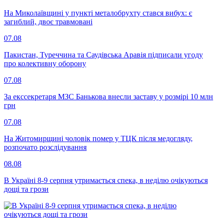
На Миколаївщині у пункті металобрухту стався вибух: є
загиблий, двоє травмовані
07.08
Пакистан, Туреччина та Саудівська Аравія підписали угоду
про колективну оборону
07.08
За екссекретаря МЗС Банькова внесли заставу у розмірі 10 млн
грн
07.08
На Житомирщині чоловік помер у ТЦК після медогляду,
розпочато розслідування
08.08
В Україні 8-9 серпня утримається спека, в неділю очікуються
дощі та грози