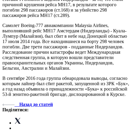
причиной крушения рейса MH17, в результате которого
погибли 298 пассажиров (ст.168) и за убийство 298
пассажиров рейса MH17 (ст.289).
Самолет Boeing-777 авиакомпании Malaysia Airlines,
выполнявший рейс МН17 Амстердам (Нидерланды) - Куала-
Лумпур (Малайзия), был сбит в небе над Донецкой областью
17 июля 2014 года. Все находившиеся на борту 298 человек
погибли. Две трети пассажиров - подданные Нидерландов.
Расследование причин катастрофы ведет Международная
следственная группа, в которую вошли представители
правоохранительных органов Украины, Нидерландов,
Бельгии, Австралии и Малайзии.
В сентябре 2016 года группа обнародовала выводы, согласно
которым лайнер был сбит ракетой, запущенной из ЗРК «Бук»,
а год назад объявила о принадлежности «Бука» к российской
53-й зенитно-ракетной бригаде, дислоцированной в Курске.
Назад до статей
Поділитися: