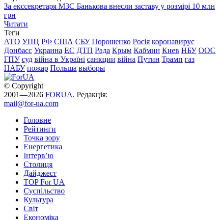
За екссекретаря МЗС Банькова внесли заставу у розмірі 10 млн
грн
Читати
Теги
АТО
УПЦ
РФ
США
СБУ
Порошенко
Росія
коронавирус
Донбасс
Украина
ЕС
ДТП
Рада
Крым
Кабмин
Киев
НБУ
ООС
ГПУ
суд
війна в Україні
санкции
війна
Путин
Трамп
газ
НАБУ
пожар
Польша
выборы
© Copyright
2001—2026
FORUA
. Редакція:
mail@for-ua.com
Головне
Рейтинги
Точка зору
Енергетика
Інтерв’ю
Столиця
Дайджест
TOP For UA
Суспiльство
Культура
Світ
Економіка