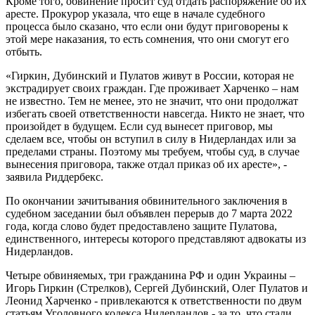
Кроме того, обвинение просит суд отдать распоряжение об их
аресте. Прокурор указала, что еще в начале судебного
процесса было сказано, что если они будут приговорены к
этой мере наказания, то есть сомнения, что они смогут его
отбыть.
«Гиркин, Дубинский и Пулатов живут в России, которая не
экстрадирует своих граждан. Где проживает Харченко – нам
не известно. Тем не менее, это не значит, что они продолжат
избегать своей ответственности навсегда. Никто не знает, что
произойдет в будущем. Если суд вынесет приговор, мы
сделаем все, чтобы он вступил в силу в Нидерландах или за
пределами страны. Поэтому мы требуем, чтобы суд, в случае
вынесения приговора, также отдал приказ об их аресте», -
заявила Риддербекс.
По окончании зачитывания обвинительного заключения в
судебном заседании был объявлен перерыв до 7 марта 2022
года, когда слово будет предоставлено защите Пулатова,
единственного, интересы которого представляют адвокаты из
Нидерландов.
Четыре обвиняемых, три гражданина РФ и один Украины –
Игорь Гиркин (Стрелков), Сергей Дубинский, Олег Пулатов и
Леонид Харченко - привлекаются к ответственности по двум
статьям Уголовного кодекса Нидерландов - за то, что стали