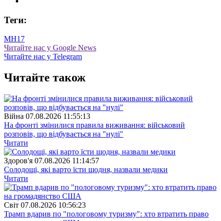
Теги:
МН17
Читайте нас у Google News
Читайте нас у Telegram
Читайте також
Війна
07.08.2026 11:55:13
На фронті змінилися правила виживання: військовий
розповів, що відбувається на "нулі"
Читати
Здоров'я
07.08.2026 11:14:57
Солодощі, які варто їсти щодня, назвали медики
Читати
Свiт
07.08.2026 10:56:23
Трамп вдарив по "пологовому туризму": хто втратить право