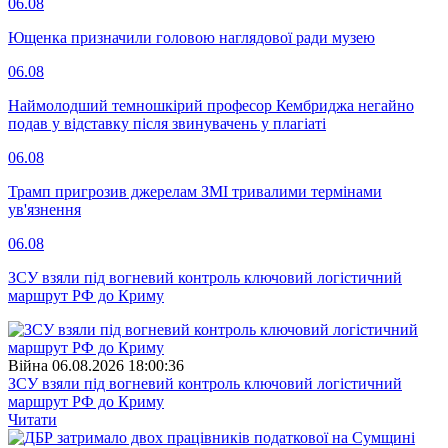
06.08
Ющенка призначили головою наглядової ради музею
06.08
Наймолодший темношкірий професор Кембриджа негайно
подав у відставку після звинувачень у плагіаті
06.08
Трамп пригрозив джерелам ЗМІ тривалими термінами
ув'язнення
06.08
ЗСУ взяли під вогневий контроль ключовий логістичний
маршрут РФ до Криму
Війна
06.08.2026 18:00:36
ЗСУ взяли під вогневий контроль ключовий логістичний
маршрут РФ до Криму
Читати