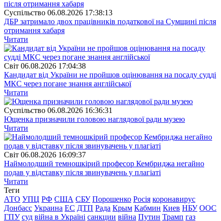
Суспiльство
06.08.2026 17:38:13
ДБР затримало двох працівників податкової на Сумщині після
отримання хабаря
Читати
Свiт
06.08.2026 17:04:38
Кандидат від України не пройшов оцінювання на посаду судді
МКС через погане знання англійської
Читати
Суспiльство
06.08.2026 16:36:31
Ющенка призначили головою наглядової ради музею
Читати
Свiт
06.08.2026 16:09:37
Наймолодший темношкірий професор Кембриджа негайно
подав у відставку після звинувачень у плагіаті
Читати
Теги
АТО
УПЦ
РФ
США
СБУ
Порошенко
Росія
коронавирус
Донбасс
Украина
ЕС
ДТП
Рада
Крым
Кабмин
Киев
НБУ
ООС
ГПУ
суд
війна в Україні
санкции
війна
Путин
Трамп
газ