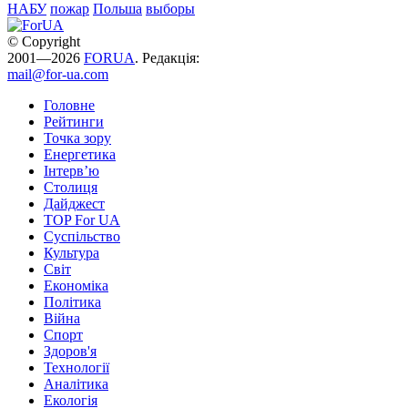
НАБУ
пожар
Польша
выборы
© Copyright
2001—2026
FORUA
. Редакція:
mail@for-ua.com
Головне
Рейтинги
Точка зору
Енергетика
Інтерв’ю
Столиця
Дайджест
TOP For UA
Суспiльство
Культура
Світ
Економіка
Політика
Війна
Спорт
Здоров'я
Технології
Аналітика
Екологія