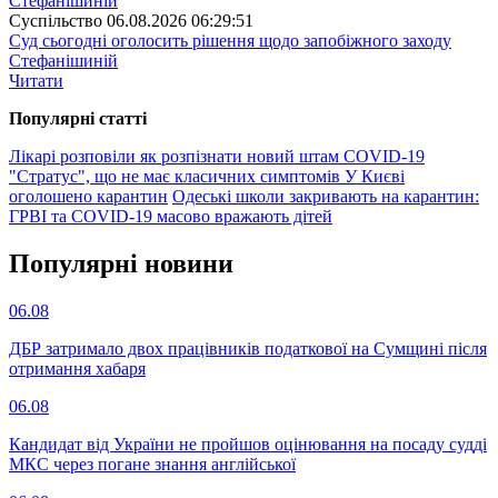
Суспiльство
06.08.2026 06:29:51
Суд сьогодні оголосить рішення щодо запобіжного заходу
Стефанішиній
Читати
Популярнi статтi
Лікарі розповіли як розпізнати новий штам COVID-19
"Стратус", що не має класичних симптомів
У Києві
оголошено карантин
Одеські школи закривають на карантин:
ГРВІ та COVID-19 масово вражають дітей
Популярнi новини
06.08
ДБР затримало двох працівників податкової на Сумщині після
отримання хабаря
06.08
Кандидат від України не пройшов оцінювання на посаду судді
МКС через погане знання англійської