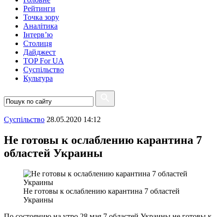
Рейтинги
Точка зору
Аналітика
Інтерв’ю
Столиця
Дайджест
TOP For UA
Суспiльство
Культура
Суспiльство
28.05.2020 14:12
Не готовы к ослаблению карантина 7
областей Украины
Не готовы к ослаблению карантина 7 областей
Украины
По состоянию на утро 28 мая 7 областей Украины не готовы к