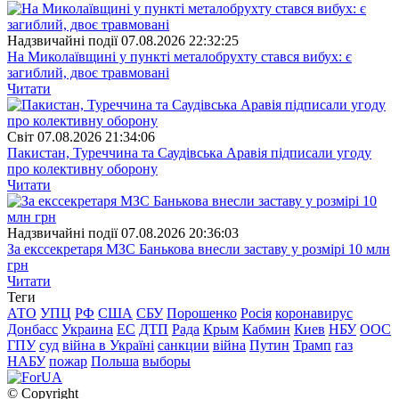
Надзвичайні події
07.08.2026 22:32:25
На Миколаївщині у пункті металобрухту стався вибух: є
загиблий, двоє травмовані
Читати
Свiт
07.08.2026 21:34:06
Пакистан, Туреччина та Саудівська Аравія підписали угоду
про колективну оборону
Читати
Надзвичайні події
07.08.2026 20:36:03
За екссекретаря МЗС Банькова внесли заставу у розмірі 10 млн
грн
Читати
Теги
АТО
УПЦ
РФ
США
СБУ
Порошенко
Росія
коронавирус
Донбасс
Украина
ЕС
ДТП
Рада
Крым
Кабмин
Киев
НБУ
ООС
ГПУ
суд
війна в Україні
санкции
війна
Путин
Трамп
газ
НАБУ
пожар
Польша
выборы
© Copyright