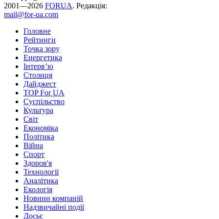
2001—2026
FORUA
. Редакція:
mail@for-ua.com
Головне
Рейтинги
Точка зору
Енергетика
Інтерв’ю
Столиця
Дайджест
TOP For UA
Суспiльство
Культура
Світ
Економіка
Політика
Війна
Спорт
Здоров'я
Технології
Аналітика
Екологія
Новини компаній
Надзвичайні події
Досьє