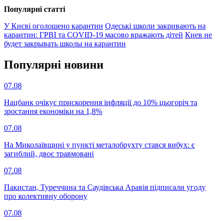
Популярнi статтi
У Києві оголошено карантин
Одеські школи закривають на
карантин: ГРВІ та COVID-19 масово вражають дітей
Киев не
будет закрывать школы на карантин
Популярнi новини
07.08
Нацбанк очікує прискорення інфляції до 10% цьогоріч та
зростання економіки на 1,8%
07.08
На Миколаївщині у пункті металобрухту стався вибух: є
загиблий, двоє травмовані
07.08
Пакистан, Туреччина та Саудівська Аравія підписали угоду
про колективну оборону
07.08