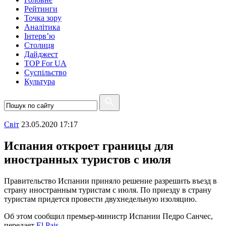
Рейтинги
Точка зору
Аналітика
Інтерв’ю
Столиця
Дайджест
TOP For UA
Суспiльство
Культура
Свiт
23.05.2020 17:17
Испания откроет границы для
иностранных туристов с июля
Правительство Испании приняло решение разрешить въезд в
страну иностранным туристам с июля. По приезду в страну
туристам придется провести двухнедельную изоляцию.
Об этом сообщил премьер-министр Испании Педро Санчес,
передает
El Pais
.