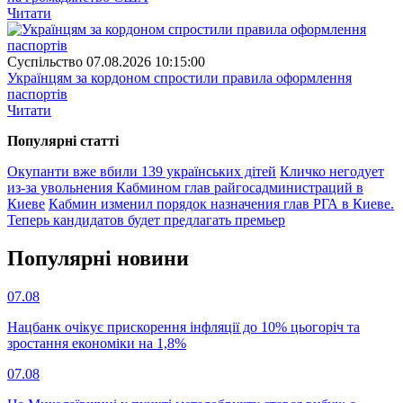
Читати
Суспiльство
07.08.2026 10:15:00
Українцям за кордоном спростили правила оформлення
паспортів
Читати
Популярнi статтi
Окупанти вже вбили 139 українських дітей
Кличко негодует
из-за увольнения Кабмином глав райгосадминистраций в
Киеве
Кабмин изменил порядок назначения глав РГА в Киеве.
Теперь кандидатов будет предлагать премьер
Популярнi новини
07.08
Нацбанк очікує прискорення інфляції до 10% цьогоріч та
зростання економіки на 1,8%
07.08