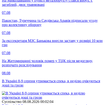
На Миколаївщині у пункті металобрухту стався вибух: є
загиблий, двоє травмовані
07.08
Пакистан, Туреччина та Саудівська Аравія підписали угоду
про колективну оборону
07.08
За екссекретаря МЗС Банькова внесли заставу у розмірі 10 млн
грн
07.08
На Житомирщині чоловік помер у ТЦК після медогляду,
розпочато розслідування
08.08
В Україні 8-9 серпня утримається спека, в неділю очікуються
дощі та грози
Суспiльство
08.08.2026 00:02:04