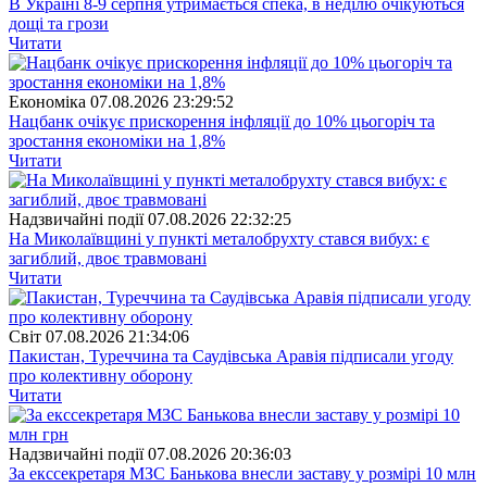
В Україні 8-9 серпня утримається спека, в неділю очікуються
дощі та грози
Читати
Економіка
07.08.2026 23:29:52
Нацбанк очікує прискорення інфляції до 10% цьогоріч та
зростання економіки на 1,8%
Читати
Надзвичайні події
07.08.2026 22:32:25
На Миколаївщині у пункті металобрухту стався вибух: є
загиблий, двоє травмовані
Читати
Свiт
07.08.2026 21:34:06
Пакистан, Туреччина та Саудівська Аравія підписали угоду
про колективну оборону
Читати
Надзвичайні події
07.08.2026 20:36:03
За екссекретаря МЗС Банькова внесли заставу у розмірі 10 млн