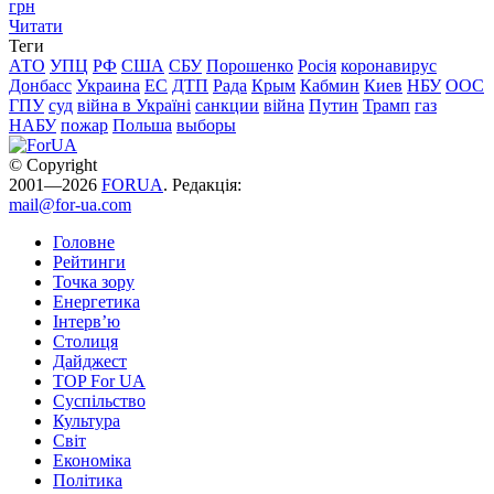
грн
Читати
Теги
АТО
УПЦ
РФ
США
СБУ
Порошенко
Росія
коронавирус
Донбасс
Украина
ЕС
ДТП
Рада
Крым
Кабмин
Киев
НБУ
ООС
ГПУ
суд
війна в Україні
санкции
війна
Путин
Трамп
газ
НАБУ
пожар
Польша
выборы
© Copyright
2001—2026
FORUA
. Редакція:
mail@for-ua.com
Головне
Рейтинги
Точка зору
Енергетика
Інтерв’ю
Столиця
Дайджест
TOP For UA
Суспiльство
Культура
Світ
Економіка
Політика