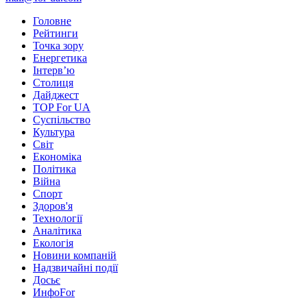
Головне
Рейтинги
Точка зору
Енергетика
Інтерв’ю
Столиця
Дайджест
TOP For UA
Суспiльство
Культура
Світ
Економіка
Політика
Війна
Спорт
Здоров'я
Технології
Аналітика
Екологія
Новини компаній
Надзвичайні події
Досьє
ИнфоFor