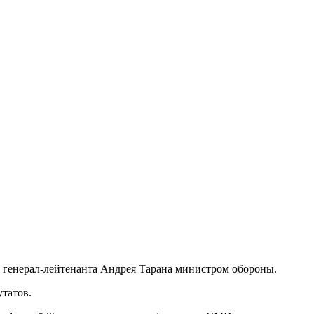
а генерал-лейтенанта Андрея Тарана министром обороны.
татов.