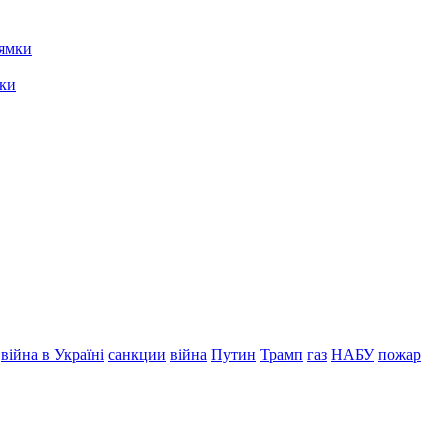
мки
війна в Україні
санкции
війна
Путин
Трамп
газ
НАБУ
пожар