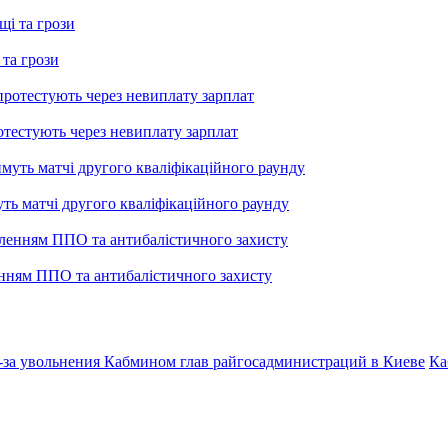
 та грози
тестують через невиплату зарплат
уть матчі другого кваліфікаційного раунду
енням ППО та антибалістичного захисту
-за увольнения Кабмином глав райгосадминистраций в Киеве
Ка