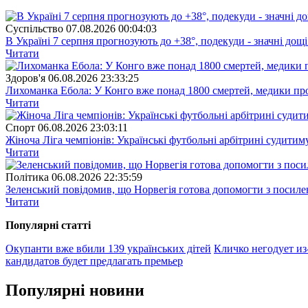
Суспiльство
07.08.2026 00:04:03
В Україні 7 серпня прогнозують до +38°, подекуди - значні дощі
Читати
Здоров'я
06.08.2026 23:33:25
Лихоманка Ебола: У Конго вже понад 1800 смертей, медики про
Читати
Спорт
06.08.2026 23:03:11
Жіноча Ліга чемпіонів: Українські футбольні арбітрині судитим
Читати
Полiтика
06.08.2026 22:35:59
Зеленський повідомив, що Норвегія готова допомогти з посил
Читати
Популярнi статтi
Окупанти вже вбили 139 українських дітей
Кличко негодует из
кандидатов будет предлагать премьер
Популярнi новини