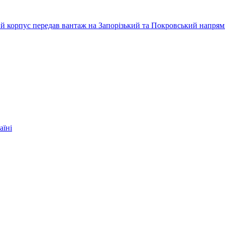
ький корпус передав вантаж на Запорізький та Покровський напря
аїні