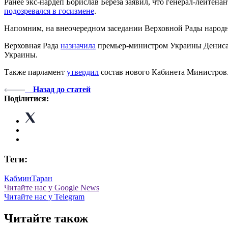
Ранее экс-нардеп Борислав Береза заявил, что генерал-лейте
подозревался в госизмене
.
Напомним, на внеочередном заседании Верховной Рады народ
Верховная Рада
назначила
премьер-министром Украины Дениса 
Украины.
Также парламент
утвердил
состав нового Кабинета Минист
Назад до статей
Поділитися:
Теги:
Кабмин
Таран
Читайте нас у Google News
Читайте нас у Telegram
Читайте також