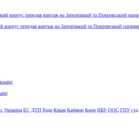
ький корпус передав вантаж на Запорізький та Покровський напря
аїні
сс
Украина
ЕС
ДТП
Рада
Крым
Кабмин
Киев
НБУ
ООС
ГПУ
суд