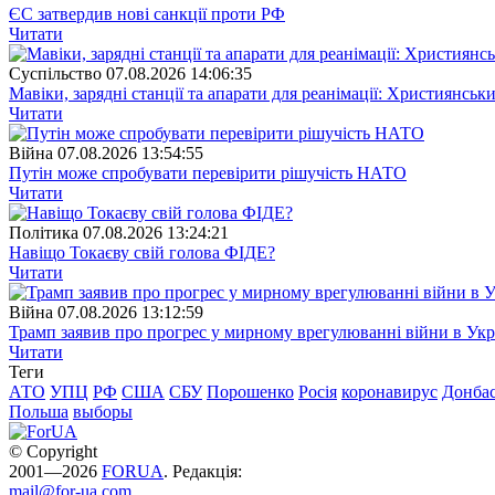
ЄС затвердив нові санкції проти РФ
Читати
Суспiльство
07.08.2026 14:06:35
Мавіки, зарядні станції та апарати для реанімації: Християнс
Читати
Війна
07.08.2026 13:54:55
Путін може спробувати перевірити рішучість НАТО
Читати
Полiтика
07.08.2026 13:24:21
Навіщо Токаєву свій голова ФІДЕ?
Читати
Війна
07.08.2026 13:12:59
Трамп заявив про прогрес у мирному врегулюванні війни в Укр
Читати
Теги
АТО
УПЦ
РФ
США
СБУ
Порошенко
Росія
коронавирус
Донба
Польша
выборы
© Copyright
2001—2026
FORUA
. Редакція:
mail@for-ua.com