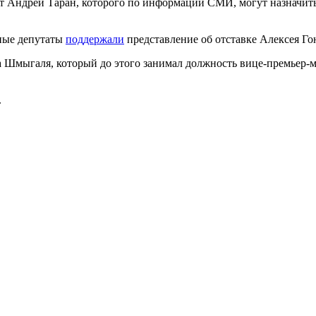
нант Андрей Таран, которого по информации СМИ, могут назначи
ные депутаты
поддержали
представление об отставке Алексея Г
Шмыгаля, который до этого занимал должность вице-премьер-м
ров.