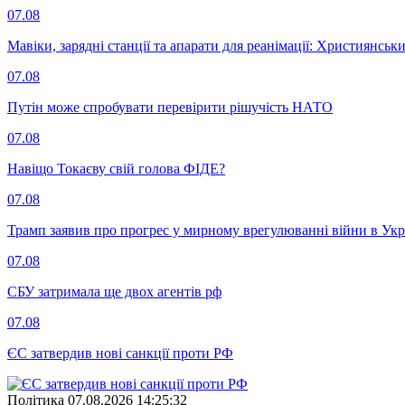
07.08
Мавіки, зарядні станції та апарати для реанімації: Християнс
07.08
Путін може спробувати перевірити рішучість НАТО
07.08
Навіщо Токаєву свій голова ФІДЕ?
07.08
Трамп заявив про прогрес у мирному врегулюванні війни в Укр
07.08
СБУ затримала ще двох агентів рф
07.08
ЄС затвердив нові санкції проти РФ
Полiтика
07.08.2026 14:25:32