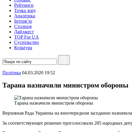
Рейтинги
Точка зору
Аналітика
Інтерв’ю
Столиця
Дайджест
TOP For UA
Суспiльство
Культура
Полiтика
04.03.2020 19:52
Тарана назначили министром обороны
Тарана назначили министром обороны
Верховная Рада Украины на внеочередном заседании назначил
За соответствующее решение проголосовали 285 народных депу