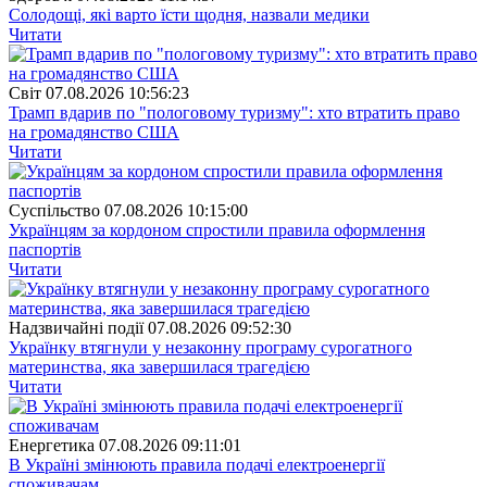
Солодощі, які варто їсти щодня, назвали медики
Читати
Свiт
07.08.2026 10:56:23
Трамп вдарив по "пологовому туризму": хто втратить право
на громадянство США
Читати
Суспiльство
07.08.2026 10:15:00
Українцям за кордоном спростили правила оформлення
паспортів
Читати
Надзвичайні події
07.08.2026 09:52:30
Українку втягнули у незаконну програму сурогатного
материнства, яка завершилася трагедією
Читати
Енергетика
07.08.2026 09:11:01
В Україні змінюють правила подачі електроенергії
споживачам