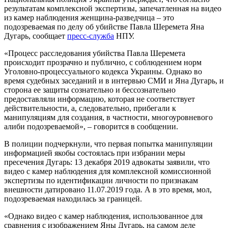
результатам комплексной экспертизы, запечатленная на видео
из камер наблюдения женщина-разведчица – это
подозреваемая по делу об убийстве Павла Шеремета Яна
Дугарь, сообщает
пресс-служба
НПУ.
«Процесс расследования убийства Павла Шеремета
происходит прозрачно и публично, с соблюдением норм
Уголовно-процессуального кодекса Украины. Однако во
время судебных заседаний и в интервью СМИ и Яна Дугарь, и
сторона ее защиты сознательно и бессознательно
предоставляли информацию, которая не соответствует
действительности, а, следовательно, прибегали к
манипуляциям для создания, в частности, многоуровневого
алиби подозреваемой», – говорится в сообщении.
В полиции подчеркнули, что первая попытка манипуляции
информацией якобы состоялась при избрании меры
пресечения Дугарь: 13 декабря 2019 адвокаты заявили, что
видео с камер наблюдения для комплексной комиссионной
экспертизы по идентификации личности по признакам
внешности датировано 11.07.2019 года. А в это время, мол,
подозреваемая находилась за границей.
«Однако видео с камер наблюдения, использованное для
сравнения с изображением Яны Дугарь, на самом деле