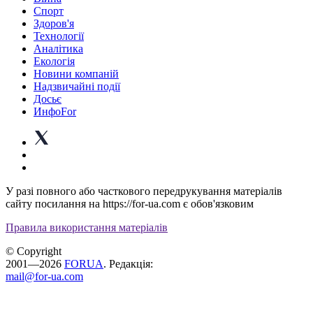
Спорт
Здоров'я
Технології
Аналітика
Екологія
Новини компаній
Надзвичайні події
Досьє
ИнфоFor
У разі повного або часткового передрукування матеріалів
сайту посилання на https://for-ua.com є обов'язковим
Правила використання матеріалів
© Copyright
2001—2026
FORUA
. Редакція:
mail@for-ua.com