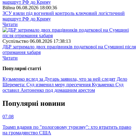
Війна
06.08.2026 18:00:36
ЗСУ взяли під вогневий контроль ключовий логістичний
маршрут РФ до Криму
Читати
Суспiльство
06.08.2026 17:38:13
ДБР затримало двох працівників податкової на Сумщині після
отримання хабаря
Читати
Популярнi статтi
Кузьменко вслед за Дугарь заявила, что за ней следят
Дело
Шеремета: Суд изменил меру пресечения Кузьменко
Суд
оставил Антоненко под домашним арестом
Популярнi новини
07.08
Трамп вдарив по "пологовому туризму": хто втратить право
на громадянство США