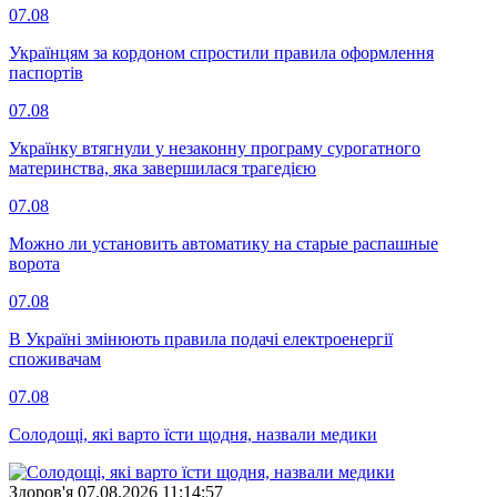
07.08
Українцям за кордоном спростили правила оформлення
паспортів
07.08
Українку втягнули у незаконну програму сурогатного
материнства, яка завершилася трагедією
07.08
Можно ли установить автоматику на старые распашные
ворота
07.08
В Україні змінюють правила подачі електроенергії
споживачам
07.08
Солодощі, які варто їсти щодня, назвали медики
Здоров'я
07.08.2026 11:14:57