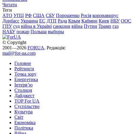
Читати
Теги
АТО
УПЦ
РФ
США
СБУ
Порошенко
Росія
коронавирус
Донбасс
Украина
ЕС
ДТП
Рада
Крым
Кабмин
Киев
НБУ
ООС
ГПУ
суд
війна в Україні
санкции
війна
Путин
Трамп
газ
НАБУ
пожар
Польша
выборы
© Copyright
2001—2026
FORUA
. Редакція:
mail@for-ua.com
Головне
Рейтинги
Точка зору
Енергетика
Інтерв’ю
Столиця
Дайджест
TOP For UA
Суспiльство
Культура
Світ
Економіка
Політика
Війна