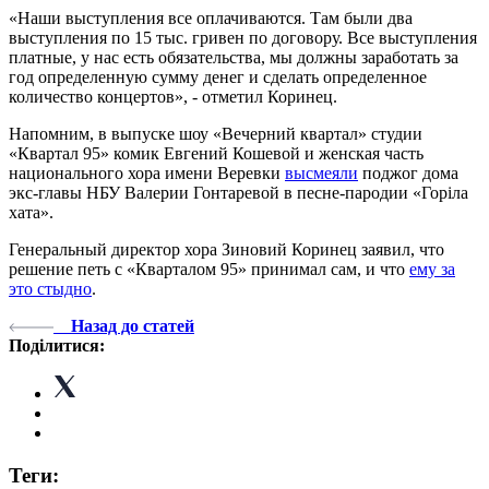
«Наши выступления все оплачиваются. Там были два
выступления по 15 тыс. гривен по договору. Все выступления
платные, у нас есть обязательства, мы должны заработать за
год определенную сумму денег и сделать определенное
количество концертов», - отметил Коринец.
Напомним, в выпуске шоу «Вечерний квартал» студии
«Квартал 95» комик Евгений Кошевой и женская часть
национального хора имени Веревки
высмеяли
поджог дома
экс-главы НБУ Валерии Гонтаревой в песне-пародии «Горіла
хата».
Генеральный директор хора Зиновий Коринец заявил, что
решение петь с «Кварталом 95» принимал сам, и что
ему за
это стыдно
.
Назад до статей
Поділитися:
Теги: