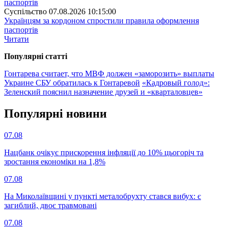
Суспiльство
07.08.2026 10:15:00
Українцям за кордоном спростили правила оформлення
паспортів
Читати
Популярнi статтi
Гонтарева считает, что МВФ должен «заморозить» выплаты
Украине
СБУ обратилась к Гонтаревой
«Кадровый голод»:
Зеленский пояснил назначение друзей и «кварталовцев»
Популярнi новини
07.08
Нацбанк очікує прискорення інфляції до 10% цьогоріч та
зростання економіки на 1,8%
07.08
На Миколаївщині у пункті металобрухту стався вибух: є
загиблий, двоє травмовані
07.08