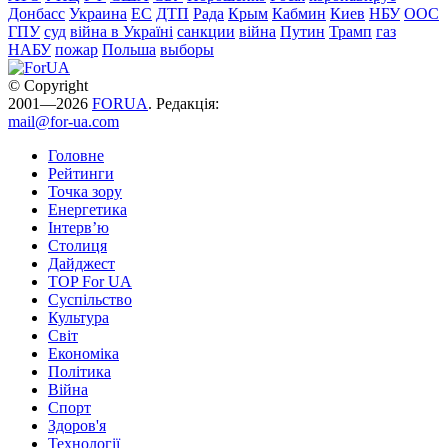
Донбасс
Украина
ЕС
ДТП
Рада
Крым
Кабмин
Киев
НБУ
ООС
ГПУ
суд
війна в Україні
санкции
війна
Путин
Трамп
газ
НАБУ
пожар
Польша
выборы
© Copyright
2001—2026
FORUA
. Редакція:
mail@for-ua.com
Головне
Рейтинги
Точка зору
Енергетика
Інтерв’ю
Столиця
Дайджест
TOP For UA
Суспiльство
Культура
Світ
Економіка
Політика
Війна
Спорт
Здоров'я
Технології