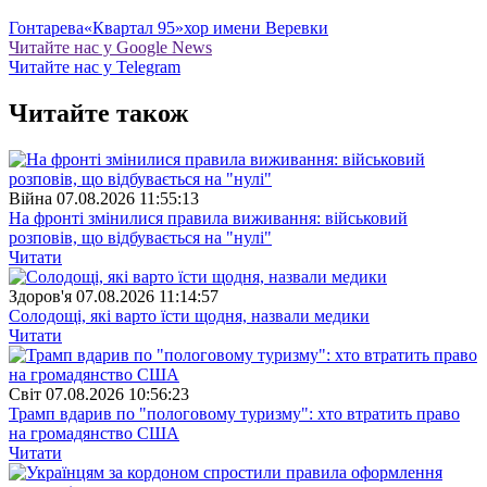
Гонтарева
«Квартал 95»
хор имени Веревки
Читайте нас у Google News
Читайте нас у Telegram
Читайте також
Війна
07.08.2026 11:55:13
На фронті змінилися правила виживання: військовий
розповів, що відбувається на "нулі"
Читати
Здоров'я
07.08.2026 11:14:57
Солодощі, які варто їсти щодня, назвали медики
Читати
Свiт
07.08.2026 10:56:23
Трамп вдарив по "пологовому туризму": хто втратить право
на громадянство США
Читати