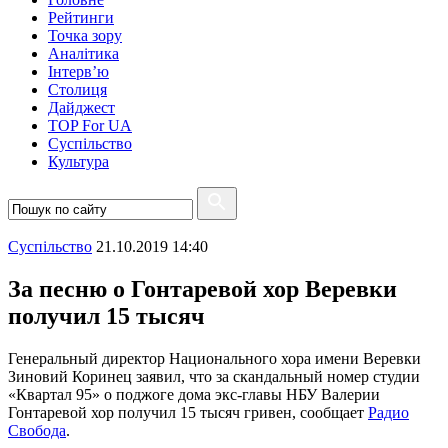
Рейтинги
Точка зору
Аналітика
Інтерв’ю
Столиця
Дайджест
TOP For UA
Суспiльство
Культура
Суспiльство
21.10.2019 14:40
За песню о Гонтаревой хор Веревки
получил 15 тысяч
Генеральный директор Национального хора имени Веревки
Зиновий Коринец заявил, что за скандальный номер студии
«Квартал 95» о поджоге дома экс-главы НБУ Валерии
Гонтаревой хор получил 15 тысяч гривен, сообщает
Радио
Свобода
.