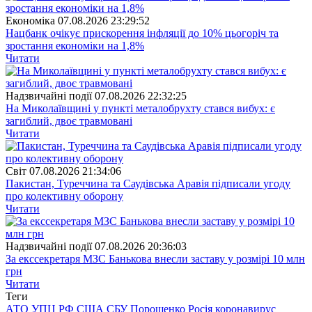
Економіка
07.08.2026 23:29:52
Нацбанк очікує прискорення інфляції до 10% цьогоріч та
зростання економіки на 1,8%
Читати
Надзвичайні події
07.08.2026 22:32:25
На Миколаївщині у пункті металобрухту стався вибух: є
загиблий, двоє травмовані
Читати
Свiт
07.08.2026 21:34:06
Пакистан, Туреччина та Саудівська Аравія підписали угоду
про колективну оборону
Читати
Надзвичайні події
07.08.2026 20:36:03
За екссекретаря МЗС Банькова внесли заставу у розмірі 10 млн
грн
Читати
Теги
АТО
УПЦ
РФ
США
СБУ
Порошенко
Росія
коронавирус