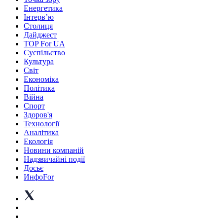
Енергетика
Інтерв’ю
Столиця
Дайджест
TOP For UA
Суспiльство
Культура
Світ
Економіка
Політика
Війна
Спорт
Здоров'я
Технології
Аналітика
Екологія
Новини компаній
Надзвичайні події
Досьє
ИнфоFor