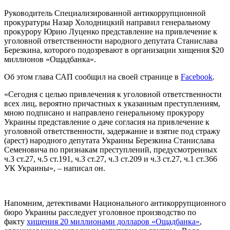
Руководитель Специализированной антикоррупционной
прокуратуры Назар Холодницкий направил генеральному
прокурору Юрию Луценко представление на привлечение к
уголовной ответственности народного депутата Станислава
Березкина, которого подозревают в организации хищения $20
миллионов «Ощадбанка».
Об этом глава САП сообщил на своей странице в
Facebook
.
«Сегодня с целью привлечения к уголовной ответственности
всех лиц, вероятно причастных к указанным преступлениям,
мною подписано и направлено генеральному прокурору
Украины представление о даче согласия на привлечение к
уголовной ответственности, задержание и взятие под стражу
(арест) народного депутата Украины Березкина Станислава
Семеновича по признакам преступлений, предусмотренных
ч.3 ст.27, ч.5 ст.191, ч.3 ст.27, ч.3 ст.209 и ч.3 ст.27, ч.1 ст.366
УК Украины», – написал он.
Напомним, детективами Национального антикоррупционного
бюро Украины расследует уголовное производство по
факту
хищения 20 миллионами долларов «Ощадбанка»
,