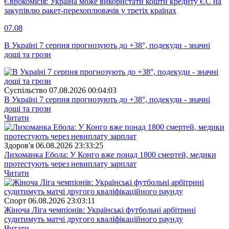
Єврокомісія: Україна може використати кошти кредиту ЄС на
закупівлю ракет-перехоплювачів у третіх країнах
07.08
В Україні 7 серпня прогнозують до +38°, подекуди - значні
дощі та грози
Суспiльство
07.08.2026 00:04:03
В Україні 7 серпня прогнозують до +38°, подекуди - значні
дощі та грози
Читати
Здоров'я
06.08.2026 23:33:25
Лихоманка Ебола: У Конго вже понад 1800 смертей, медики
протестують через невиплату зарплат
Читати
Спорт
06.08.2026 23:03:11
Жіноча Ліга чемпіонів: Українські футбольні арбітрині
судитимуть матчі другого кваліфікаційного раунду
Читати