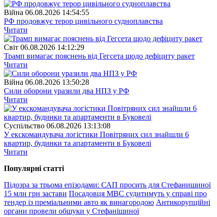
Війна
06.08.2026 14:54:55
РФ продовжує терор цивільного судноплавства
Читати
Свiт
06.08.2026 14:12:29
Трамп вимагає пояснень від Гегсета щодо дефіциту ракет
Читати
Війна
06.08.2026 13:50:28
Сили оборони уразили два НПЗ у РФ
Читати
Суспiльство
06.08.2026 13:13:08
У екскомандувача логістики Повітряних сил знайшли 6
квартир, будинки та апартаменти в Буковелі
Читати
Популярнi статтi
Підозра за трьома епізодами: САП просить для Стефанишиної
15 млн грн застави
Посадовця МВС судитимуть у справі про
тендер із преміальними авто як винагородою
Антикорупційні
органи провели обшуки у Стефанішиної