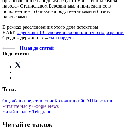
организованное народным депутатом из группы «Воля
народа» Станиславом Березкиным. и приведенное в
исполнение его близкими родственниками и бизнес-
партнерами.
В рамках расследования этого дела детективы
НАБУ
задержали 10 человек и сообщили им о подозрении
.
Среди задержанных –
сын нардепа
.
Назад до статей
Поділитися:
Теги:
Ощадбанк
представление
Холодницкий
САП
Березкин
Читайте нас у Google News
Читайте нас у Telegram
Читайте також