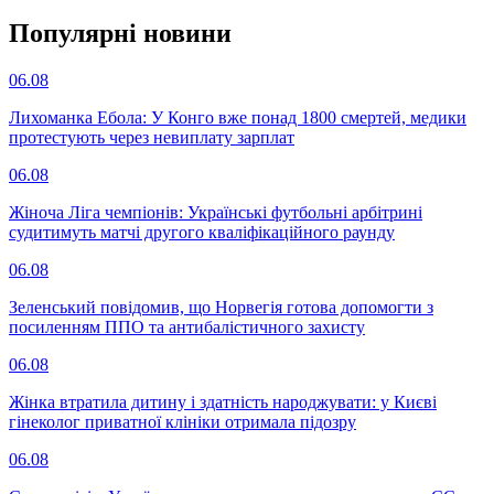
Популярнi новини
06.08
Лихоманка Ебола: У Конго вже понад 1800 смертей, медики
протестують через невиплату зарплат
06.08
Жіноча Ліга чемпіонів: Українські футбольні арбітрині
судитимуть матчі другого кваліфікаційного раунду
06.08
Зеленський повідомив, що Норвегія готова допомогти з
посиленням ППО та антибалістичного захисту
06.08
Жінка втратила дитину і здатність народжувати: у Києві
гінеколог приватної клініки отримала підозру
06.08