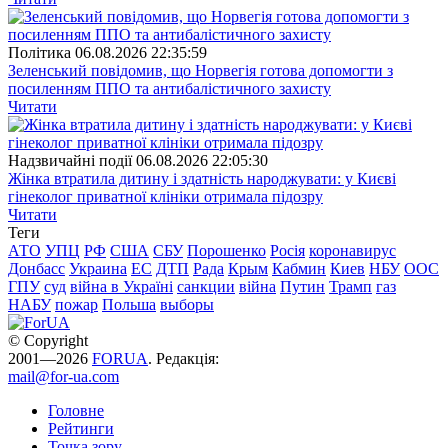
Полiтика
06.08.2026 22:35:59
Зеленський повідомив, що Норвегія готова допомогти з
посиленням ППО та антибалістичного захисту
Читати
Надзвичайні події
06.08.2026 22:05:30
Жінка втратила дитину і здатність народжувати: у Києві
гінеколог приватної клініки отримала підозру
Читати
Теги
АТО
УПЦ
РФ
США
СБУ
Порошенко
Росія
коронавирус
Донбасс
Украина
ЕС
ДТП
Рада
Крым
Кабмин
Киев
НБУ
ООС
ГПУ
суд
війна в Україні
санкции
війна
Путин
Трамп
газ
НАБУ
пожар
Польша
выборы
© Copyright
2001—2026
FORUA
. Редакція:
mail@for-ua.com
Головне
Рейтинги
Точка зору