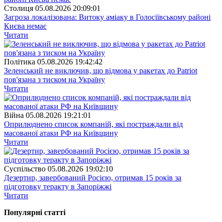
Столиця
05.08.2026 20:09:01
Загроза локалізована: Витоку аміаку в Голосіївському районі
Києва немає
Читати
Полiтика
05.08.2026 19:42:42
Зеленський не виключив, що відмова у ракетах до Patriot
пов'язана з тиском на Україну
Читати
Війна
05.08.2026 19:21:01
Оприлюднено список компаній, які постраждали від
масованої атаки РФ на Київщину
Читати
Суспiльство
05.08.2026 19:02:10
Дезертир, завербований Росією, отримав 15 років за
підготовку теракту в Запоріжжі
Читати
Популярнi статтi