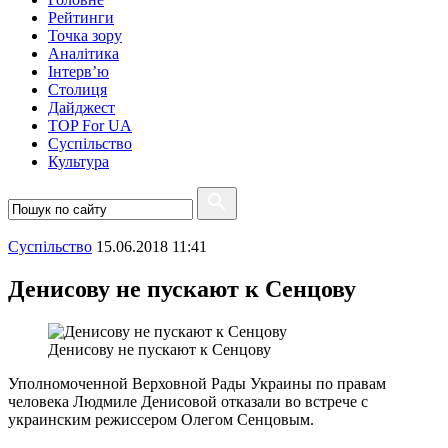
Рейтинги
Точка зору
Аналітика
Інтерв’ю
Столиця
Дайджест
TOP For UA
Суспiльство
Культура
Суспiльство
15.06.2018 11:41
Денисову не пускают к Сенцову
Денисову не пускают к Сенцову
Уполномоченной Верховной Рады Украины по правам
человека Людмиле Денисовой отказали во встрече с
украинским режиссером Олегом Сенцовым.