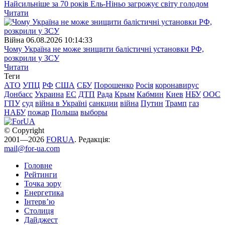
Найсильніше за 70 років Ель-Ніньо загрожує світу голодом
Читати
Війна
06.08.2026 10:14:33
Чому Україна не може знищити балістичні установки РФ,
розкрили у ЗСУ
Читати
Теги
АТО
УПЦ
РФ
США
СБУ
Порошенко
Росія
коронавирус
Донбасс
Украина
ЕС
ДТП
Рада
Крым
Кабмин
Киев
НБУ
ООС
ГПУ
суд
війна в Україні
санкции
війна
Путин
Трамп
газ
НАБУ
пожар
Польша
выборы
© Copyright
2001—2026
FORUA
. Редакція:
mail@for-ua.com
Головне
Рейтинги
Точка зору
Енергетика
Інтерв’ю
Столиця
Дайджест