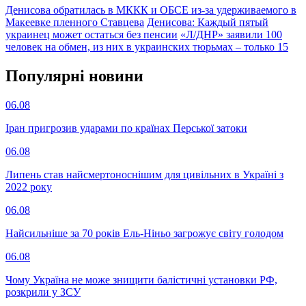
Денисова обратилась в МККК и ОБСЕ из-за удерживаемого в
Макеевке пленного Ставцева
Денисова: Каждый пятый
украинец может остаться без пенсии
«Л/ДНР» заявили 100
человек на обмен, из них в украинских тюрьмах – только 15
Популярнi новини
06.08
Іран пригрозив ударами по країнах Перської затоки
06.08
Липень став найсмертоноснішим для цивільних в Україні з
2022 року
06.08
Найсильніше за 70 років Ель-Ніньо загрожує світу голодом
06.08
Чому Україна не може знищити балістичні установки РФ,
розкрили у ЗСУ