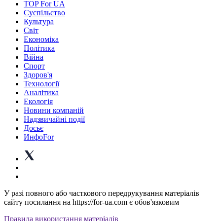
TOP For UA
Суспiльство
Культура
Світ
Економіка
Політика
Війна
Спорт
Здоров'я
Технології
Аналітика
Екологія
Новини компаній
Надзвичайні події
Досьє
ИнфоFor
У разі повного або часткового передрукування матеріалів
сайту посилання на https://for-ua.com є обов'язковим
Правила використання матеріалів