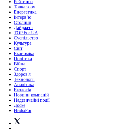
Рейтинги
Точка зору
Енергетика
Інтерв’ю
Столиця
Дайджест
TOP For UA
Суспiльство
Культура
Світ
Економіка
Політика
Війна
Спорт
Здоров'я
Технології
Аналітика
Екологія
Новини компаній
Надзвичайні події
Досьє
ИнфоFor