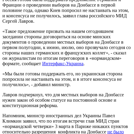
Франции о проведении выборов на Донбассе в первой
половине года, однако Киев попросил не настаивать на этом,
и консенсуса не получилось, заявил глава российского МИД
Сергей Лавров.
«Такое предложение призвать на нашем сегодняшнем
заседании стороны договориться на основе минских
документов о проведении местных выборов на Донбассе в
первом полугодии, к июню, июлю, оно прозвучало сегодня со
стороны наших германских и французских коллег», - сказал
он журналистам по итогам переговоров в «нормандском»
формате, сообщает
Интерфакс-Украина
.
«Мы были готовы поддержать его, но украинская сторона
попросила не настаивать на этом, и в итоге консенсуса не
получилось», - добавил министр.
Лавров подчеркнул, что для местных выборов на Донбассе
нужен закон об особом статусе на постоянной основе и
конституционная реформа.
Напомним, министр иностранных дел Украины Павел
Климкин заявил, что по итогам встречи глав МИД стран
«нормандской четверки» 3 марта в Париже никаких пунктов
относительно разрешения конфликта на Донбассе
не было