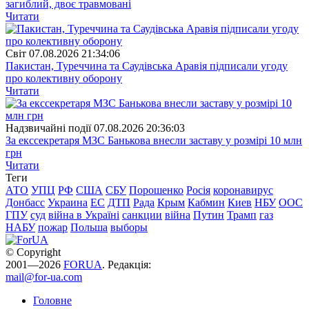
загиблий, двоє травмовані
Читати
Свiт
07.08.2026 21:34:06
Пакистан, Туреччина та Саудівська Аравія підписали угоду
про колективну оборону
Читати
Надзвичайні події
07.08.2026 20:36:03
За екссекретаря МЗС Банькова внесли заставу у розмірі 10 млн
грн
Читати
Теги
АТО
УПЦ
РФ
США
СБУ
Порошенко
Росія
коронавирус
Донбасс
Украина
ЕС
ДТП
Рада
Крым
Кабмин
Киев
НБУ
ООС
ГПУ
суд
війна в Україні
санкции
війна
Путин
Трамп
газ
НАБУ
пожар
Польша
выборы
© Copyright
2001—2026
FORUA
. Редакція:
mail@for-ua.com
Головне