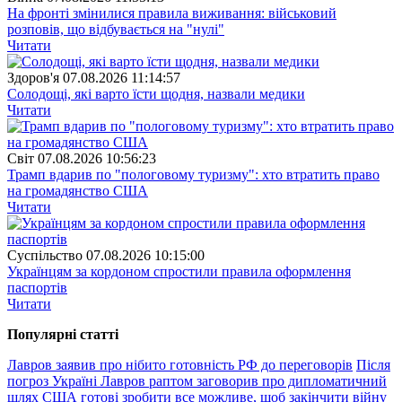
На фронті змінилися правила виживання: військовий
розповів, що відбувається на "нулі"
Читати
Здоров'я
07.08.2026 11:14:57
Солодощі, які варто їсти щодня, назвали медики
Читати
Свiт
07.08.2026 10:56:23
Трамп вдарив по "пологовому туризму": хто втратить право
на громадянство США
Читати
Суспiльство
07.08.2026 10:15:00
Українцям за кордоном спростили правила оформлення
паспортів
Читати
Популярнi статтi
Лавров заявив про нібито готовність РФ до переговорів
Після
погроз Україні Лавров раптом заговорив про дипломатичний
шлях
США готові зробити все можливе, щоб закінчити війну