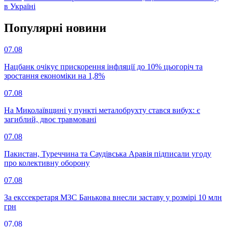
в Україні
Популярнi новини
07.08
Нацбанк очікує прискорення інфляції до 10% цьогоріч та
зростання економіки на 1,8%
07.08
На Миколаївщині у пункті металобрухту стався вибух: є
загиблий, двоє травмовані
07.08
Пакистан, Туреччина та Саудівська Аравія підписали угоду
про колективну оборону
07.08
За екссекретаря МЗС Банькова внесли заставу у розмірі 10 млн
грн
07.08