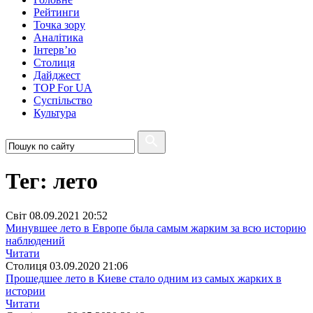
Рейтинги
Точка зору
Аналітика
Інтерв’ю
Столиця
Дайджест
TOP For UA
Суспiльство
Культура
Тег: лето
Свiт
08.09.2021 20:52
Минувшее лето в Европе была самым жарким за всю историю
наблюдений
Читати
Столиця
03.09.2020 21:06
Прошедшее лето в Киеве стало одним из самых жарких в
истории
Читати