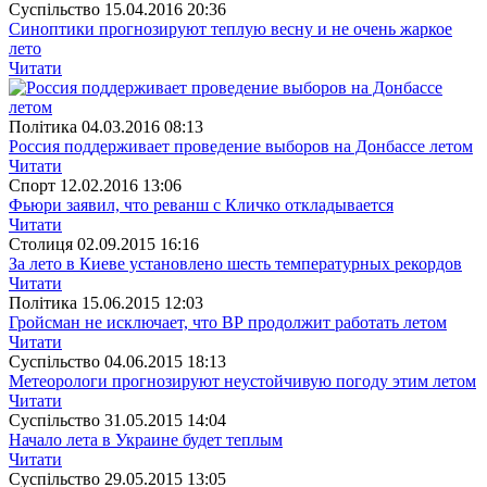
Суспiльство
15.04.2016 20:36
Синоптики прогнозируют теплую весну и не очень жаркое
лето
Читати
Полiтика
04.03.2016 08:13
Россия поддерживает проведение выборов на Донбассе летом
Читати
Спорт
12.02.2016 13:06
Фьюри заявил, что реванш с Кличко откладывается
Читати
Столиця
02.09.2015 16:16
За лето в Киеве установлено шесть температурных рекордов
Читати
Полiтика
15.06.2015 12:03
Гройсман не исключает, что ВР продолжит работать летом
Читати
Суспiльство
04.06.2015 18:13
Метеорологи прогнозируют неустойчивую погоду этим летом
Читати
Суспiльство
31.05.2015 14:04
Начало лета в Украине будет теплым
Читати
Суспiльство
29.05.2015 13:05