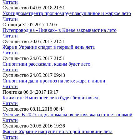
Читати
Суспiльство
04.05.2018 21:51
Укргидрометцентр прогнозирует засушливое и жаркое лето
Читати
Столиця
31.05.2017 12:05
Путепровод на «Нивках» в Киеве закрывают на лето
Читати
Суспiльство
30.05.2017 21:51
Жара в Украине спадет в первый день лета
Читати
Суспiльство
24.05.2017 21:51
Синоптики рассказали, каким будет лето
Читати
Суспiльство
24.05.2017 09:43
Синоптики дали прогноз на лето: жара и ливни
Читати
Полiтика
06.04.2017 19:17
Климкин: Нынешнее лето будет безвизовым
Читати
Суспiльство
08.11.2016 08:44
Ученые: В 2025 году аномальная летняя жара станет нормой
Читати
Суспiльство
30.05.2016 19:36
Жара в Украине наступит во второй половине лета
Читати