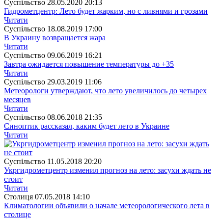
Суспiльство
28.05.2020 20:13
Гидрометцентр: Лето будет жарким, но с ливнями и грозами
Читати
Суспiльство
18.08.2019 17:00
В Украину возвращается жара
Читати
Суспiльство
09.06.2019 16:21
Завтра ожидается повышение температуры до +35
Читати
Суспiльство
29.03.2019 11:06
Метеорологи утверждают, что лето увеличилось до четырех
месяцев
Читати
Суспiльство
08.06.2018 21:35
Синоптик рассказал, каким будет лето в Украине
Читати
Суспiльство
11.05.2018 20:20
Укргидрометцентр изменил прогноз на лето: засухи ждать не
стоит
Читати
Столиця
07.05.2018 14:10
Климатологии объявили о начале метеорологического лета в
столице