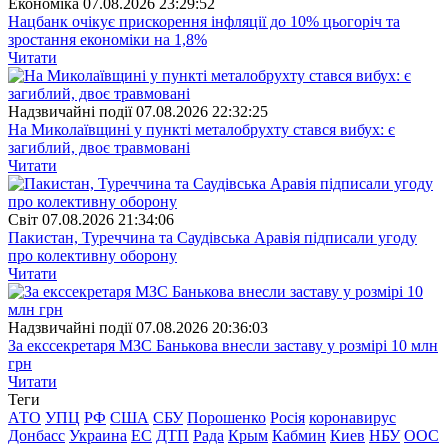
Економіка
07.08.2026 23:29:52
Нацбанк очікує прискорення інфляції до 10% цьогоріч та
зростання економіки на 1,8%
Читати
Надзвичайні події
07.08.2026 22:32:25
На Миколаївщині у пункті металобрухту стався вибух: є
загиблий, двоє травмовані
Читати
Свiт
07.08.2026 21:34:06
Пакистан, Туреччина та Саудівська Аравія підписали угоду
про колективну оборону
Читати
Надзвичайні події
07.08.2026 20:36:03
За екссекретаря МЗС Банькова внесли заставу у розмірі 10 млн
грн
Читати
Теги
АТО
УПЦ
РФ
США
СБУ
Порошенко
Росія
коронавирус
Донбасс
Украина
ЕС
ДТП
Рада
Крым
Кабмин
Киев
НБУ
ООС