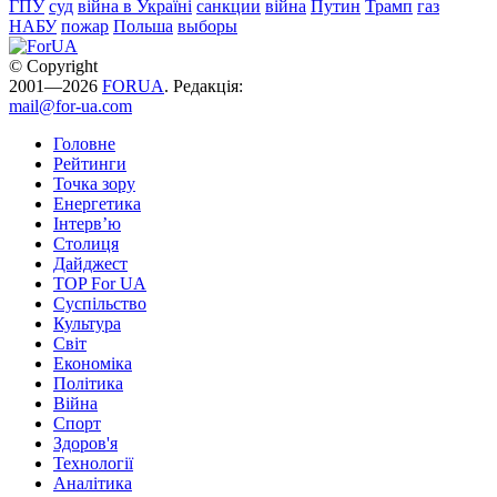
ГПУ
суд
війна в Україні
санкции
війна
Путин
Трамп
газ
НАБУ
пожар
Польша
выборы
© Copyright
2001—2026
FORUA
. Редакція:
mail@for-ua.com
Головне
Рейтинги
Точка зору
Енергетика
Інтерв’ю
Столиця
Дайджест
TOP For UA
Суспiльство
Культура
Світ
Економіка
Політика
Війна
Спорт
Здоров'я
Технології
Аналітика