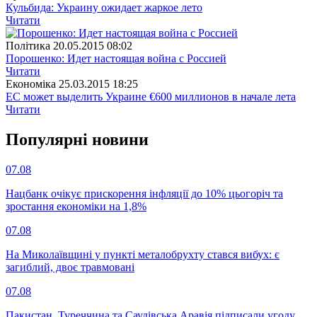
Кульбида: Украину ожидает жаркое лето
Читати
Полiтика
20.05.2015 08:02
Порошенко: Идет настоящая война с Россией
Читати
Економіка
25.03.2015 18:25
ЕС может выделить Украине €600 миллионов в начале лета
Читати
Популярнi новини
07.08
Нацбанк очікує прискорення інфляції до 10% цьогоріч та
зростання економіки на 1,8%
07.08
На Миколаївщині у пункті металобрухту стався вибух: є
загиблий, двоє травмовані
07.08
Пакистан, Туреччина та Саудівська Аравія підписали угоду