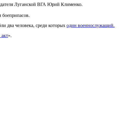
дседателя Луганской ВГА Юрий Клименко.
и боеприпасов.
бли два человека, среди которых
один военнослужащий.
 акт
».