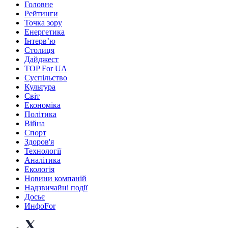
Головне
Рейтинги
Точка зору
Енергетика
Інтерв’ю
Столиця
Дайджест
TOP For UA
Суспiльство
Культура
Світ
Економіка
Політика
Війна
Спорт
Здоров'я
Технології
Аналітика
Екологія
Новини компаній
Надзвичайні події
Досьє
ИнфоFor