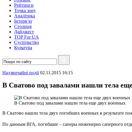
Рейтинги
Точка зору
Аналітика
Інтерв’ю
Столиця
Дайджест
TOP For UA
Суспiльство
Культура
Надзвичайні події
02.11.2015 16:15
В Сватово под завалами нашли тела ещ
В Сватово под завалами нашли тела еще двух военных
В Сватово нашли тела двух погибших военных в результате по
По данным ВГА, погибшие – саперы инженерно саперного отде