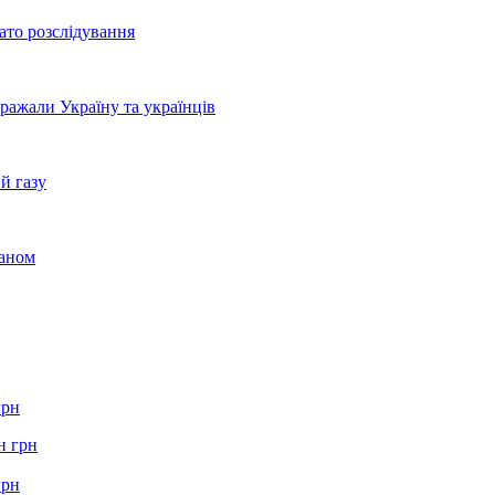
ато розслідування
бражали Україну та українців
й газу
раном
грн
грн