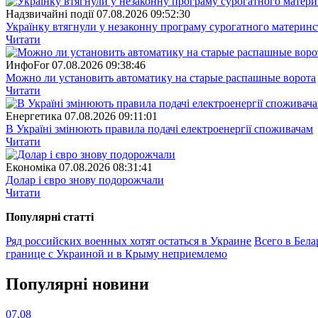
Надзвичайні події
07.08.2026 09:52:30
Українку втягнули у незаконну програму сурогатного материнст
Читати
ИнфоFor
07.08.2026 09:38:46
Можно ли установить автоматику на старые распашные ворота
Читати
Енергетика
07.08.2026 09:11:01
В Україні змінюють правила подачі електроенергії споживачам
Читати
Економіка
07.08.2026 08:31:41
Долар і євро знову подорожчали
Читати
Популярнi статтi
Ряд российских военных хотят остаться в Украине
Всего в Бел
границе с Украиной и в Крыму неприемлемо
Популярнi новини
07.08