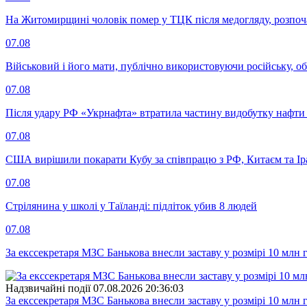
На Житомирщині чоловік помер у ТЦК після медогляду, розпоч
07.08
Військовий і його мати, публічно використовуючи російську, о
07.08
Після удару РФ «Укрнафта» втратила частину видобутку нафти 
07.08
США вирішили покарати Кубу за співпрацю з РФ, Китаєм та І
07.08
Стрілянина у школі у Таїланді: підліток убив 8 людей
07.08
За екссекретаря МЗС Банькова внесли заставу у розмірі 10 млн 
Надзвичайні події
07.08.2026 20:36:03
За екссекретаря МЗС Банькова внесли заставу у розмірі 10 млн 