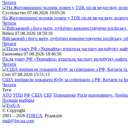
Читати
Суспiльство
07.08.2026 19:05:56
На Житомирщині чоловік помер у ТЦК після медогляду, розпоч
Читати
Війна
07.08.2026 18:59:16
Військовий і його мати, публічно використовуючи російську, о
Читати
Економіка
07.08.2026 18:46:56
Після удару РФ «Укрнафта» втратила частину видобутку нафти 
Читати
Свiт
07.08.2026 15:51:13
США вирішили покарати Кубу за співпрацю з РФ, Китаєм та І
Читати
Теги
АТО
УПЦ
РФ
США
СБУ
Порошенко
Росія
коронавирус
Донба
Польша
выборы
© Copyright
2001—2026
FORUA
. Редакція:
mail@for-ua.com