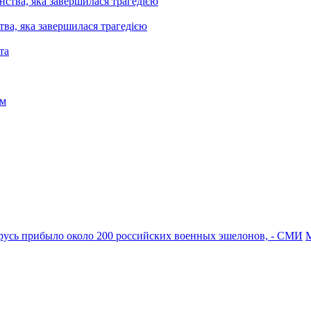
ва, яка завершилася трагедією
арусь прибыло около 200 российских военных эшелонов, - СМИ
М