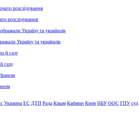
ато розслідування
бражали Україну та українців
й газу
раном
сс
Украина
ЕС
ДТП
Рада
Крым
Кабмин
Киев
НБУ
ООС
ГПУ
суд