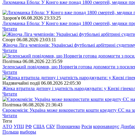
Лихоманка Ебола: У Конго вже понад 1800 смертей, медики про
Здоров'я
06.08.2026 23:33:25
Лихоманка Ебола: У Конго вже понад 1800 смертей, медики про
Читати
Спорт
06.08.2026 23:03:11
Жіноча Ліга чемпіонів: Українські футбольні арбітрині судитим
Читати
Полiтика
06.08.2026 22:35:59
Зеленський повідомив, що Норвегія готова допомогти з посил
Читати
Надзвичайні події
06.08.2026 22:05:30
Жінка втратила дитину і здатність народжувати: у Києві гінеко
Читати
Полiтика
06.08.2026 21:36:43
Єврокомісія: Україна може використати кошти кредиту ЄС на за
Читати
Теги
АТО
УПЦ
РФ
США
СБУ
Порошенко
Росія
коронавирус
Донба
Польша
выборы