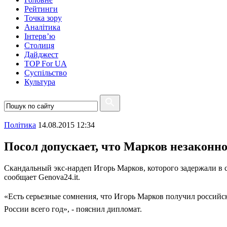
Рейтинги
Точка зору
Аналітика
Інтерв’ю
Столиця
Дайджест
TOP For UA
Суспiльство
Культура
Полiтика
14.08.2015 12:34
Посол допускает, что Марков незаконн
Скандальный экс-нардеп Игорь Марков, которого задержали в 
сообщает Genova24.it.
«Есть серьезные сомнения, что Игорь Марков получил российск
России всего год», - пояснил дипломат.