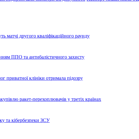
уть матчі другого кваліфікаційного раунду
енням ППО та антибалістичного захисту
лог приватної клініки отримала підозру
купівлю ракет-перехоплювачів у третіх країнах
ку та кібербезпеки ЗСУ