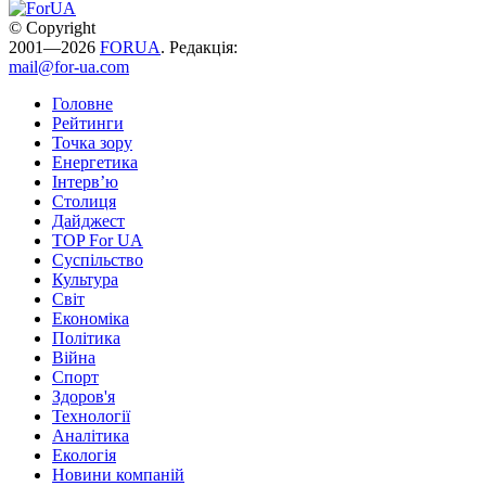
© Copyright
2001—2026
FORUA
. Редакція:
mail@for-ua.com
Головне
Рейтинги
Точка зору
Енергетика
Інтерв’ю
Столиця
Дайджест
TOP For UA
Суспiльство
Культура
Світ
Економіка
Політика
Війна
Спорт
Здоров'я
Технології
Аналітика
Екологія
Новини компаній