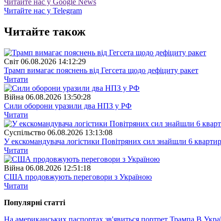
Читайте нас у Google News
Читайте нас у Telegram
Читайте також
Свiт
06.08.2026 14:12:29
Трамп вимагає пояснень від Гегсета щодо дефіциту ракет
Читати
Війна
06.08.2026 13:50:28
Сили оборони уразили два НПЗ у РФ
Читати
Суспiльство
06.08.2026 13:13:08
У екскомандувача логістики Повітряних сил знайшли 6 квартир
Читати
Війна
06.08.2026 12:51:18
США продовжують переговори з Україною
Читати
Популярнi статтi
На американських паспортах зв'явиться портрет Трампа
В Укра