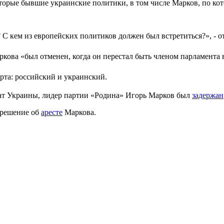
орые бывшие украинские политики, в том числе Марков, по кот
? С кем из европейских политиков должен был встретиться?», - о
ова «был отменен, когда он перестал быть членом парламента в
рта: российский и украинский.
тат Украины, лидер партии «Родина» Игорь Марков был
задержан
 решение об
аресте
Маркова.