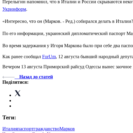
Перелыгин напомнил, что в Италии и России скрываются некот
Укринформ
.
«Интересно, что он (Марков. - Ред.) собирался делать в Италии
По его информации, украинский дипломатический паспорт Марк
Во время задержания у Игоря Маркова было при себе два паспо
Как ранее сообщал
ForUm
, 12 августа бывший народный депу
Вечером 13 августа Приморский райсуд Одессы вынес заочное
Назад до статей
Поділитися:
Теги:
Италия
паспорт
гражданство
Марков