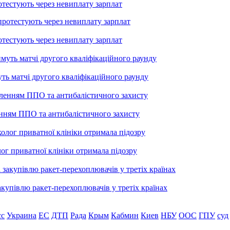
тестують через невиплату зарплат
тестують через невиплату зарплат
уть матчі другого кваліфікаційного раунду
енням ППО та антибалістичного захисту
лог приватної клініки отримала підозру
купівлю ракет-перехоплювачів у третіх країнах
сс
Украина
ЕС
ДТП
Рада
Крым
Кабмин
Киев
НБУ
ООС
ГПУ
суд