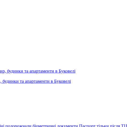
, будинки та апартаменти в Буковелі
їні подорожчали біометричні документи
Паспорт тільки після ТЦ