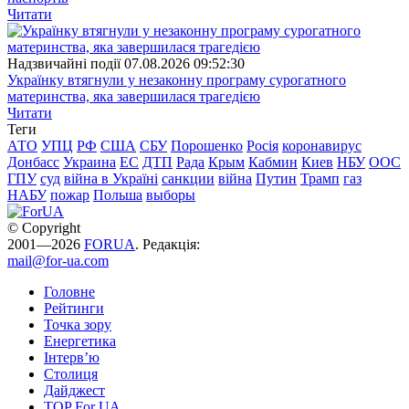
Читати
Надзвичайні події
07.08.2026 09:52:30
Українку втягнули у незаконну програму сурогатного
материнства, яка завершилася трагедією
Читати
Теги
АТО
УПЦ
РФ
США
СБУ
Порошенко
Росія
коронавирус
Донбасс
Украина
ЕС
ДТП
Рада
Крым
Кабмин
Киев
НБУ
ООС
ГПУ
суд
війна в Україні
санкции
війна
Путин
Трамп
газ
НАБУ
пожар
Польша
выборы
© Copyright
2001—2026
FORUA
. Редакція:
mail@for-ua.com
Головне
Рейтинги
Точка зору
Енергетика
Інтерв’ю
Столиця
Дайджест
TOP For UA