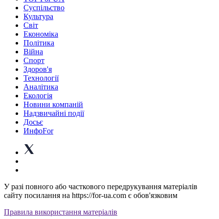
Суспiльство
Культура
Світ
Економіка
Політика
Війна
Спорт
Здоров'я
Технології
Аналітика
Екологія
Новини компаній
Надзвичайні події
Досьє
ИнфоFor
У разі повного або часткового передрукування матеріалів
сайту посилання на https://for-ua.com є обов'язковим
Правила використання матеріалів