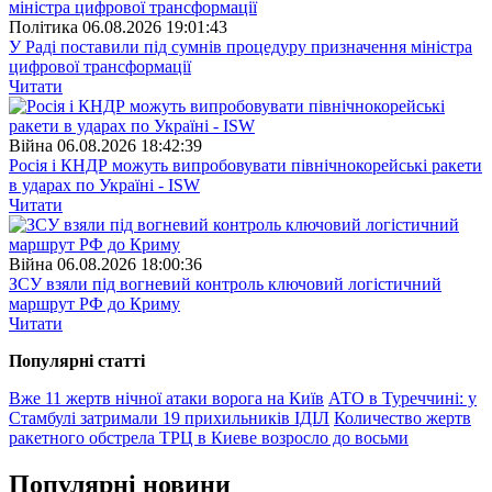
Полiтика
06.08.2026 19:01:43
У Раді поставили під сумнів процедуру призначення міністра
цифрової трансформації
Читати
Війна
06.08.2026 18:42:39
Росія і КНДР можуть випробовувати північнокорейські ракети
в ударах по Україні - ISW
Читати
Війна
06.08.2026 18:00:36
ЗСУ взяли під вогневий контроль ключовий логістичний
маршрут РФ до Криму
Читати
Популярнi статтi
Вже 11 жертв нічної атаки ворога на Київ
АТО в Туреччині: у
Стамбулі затримали 19 прихильників ІДІЛ
Количество жертв
ракетного обстрела ТРЦ в Киеве возросло до восьми
Популярнi новини