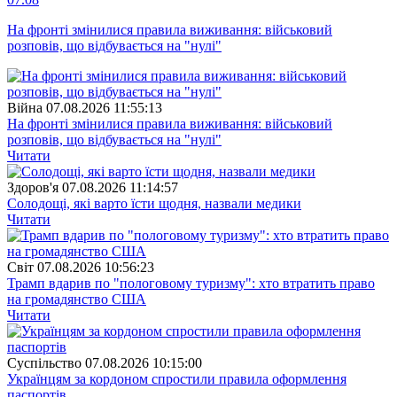
На фронті змінилися правила виживання: військовий
розповів, що відбувається на "нулі"
Війна
07.08.2026 11:55:13
На фронті змінилися правила виживання: військовий
розповів, що відбувається на "нулі"
Читати
Здоров'я
07.08.2026 11:14:57
Солодощі, які варто їсти щодня, назвали медики
Читати
Свiт
07.08.2026 10:56:23
Трамп вдарив по "пологовому туризму": хто втратить право
на громадянство США
Читати
Суспiльство
07.08.2026 10:15:00
Українцям за кордоном спростили правила оформлення
паспортів