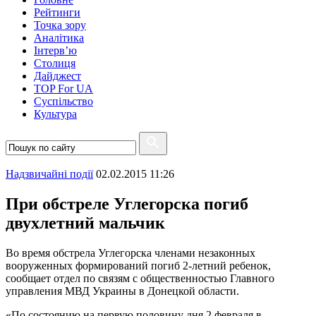
Рейтинги
Точка зору
Аналітика
Інтерв’ю
Столиця
Дайджест
TOP For UA
Суспiльство
Культура
Надзвичайні події
02.02.2015 11:26
При обстреле Углегорска погиб
двухлетний мальчик
Во время обстрела Углегорска членами незаконных
вооруженных формирований погиб 2-летний ребенок,
сообщает отдел по связям с общественностью Главного
управления МВД Украины в Донецкой области.
«По состоянию на первую половину дня 2 февраля в