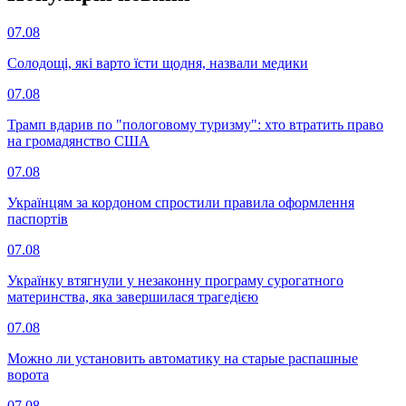
07.08
Солодощі, які варто їсти щодня, назвали медики
07.08
Трамп вдарив по "пологовому туризму": хто втратить право
на громадянство США
07.08
Українцям за кордоном спростили правила оформлення
паспортів
07.08
Українку втягнули у незаконну програму сурогатного
материнства, яка завершилася трагедією
07.08
Можно ли установить автоматику на старые распашные
ворота
07.08