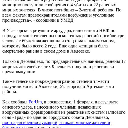
милицию поступили сообщения о 4 убитых и 22 раненых
мирных жителях. В числе погибших – 2-летний ребенок. По
всем фактам правоохранителями возбуждены уголовные
производства», - сообщили в УМВД.
В Углегорске в результате артудара, нанесенного НВФ по
городу, от многочисленных осколочных ранений погибли три
человека: 60-летняя женщина и отец с маленьким сыном,
которому было всего 2 года. Еще одна женщина была
смертельно ранена в своем доме в Авдеевке.
Только в Дебальцево, по предварительным данным, ранены 17
мирных жителей, из них 9 человек получили ранения во
время эвакуации.
Также телесные повреждения разной степени тяжести
получили жители Авдеевки, Углегорска и Артемовского
района.
Как сообщал
ForUm
, в воскресенье, 1 февраля, в результате
огневого удара, нанесенного членами незаконных
вооруженных формирований из реактивных систем залпового
огня «Град» по зданию городского совета Дебальцево,
пострадал военнослужащий, а также мирные жители и
беженцы
, среди которых дети.