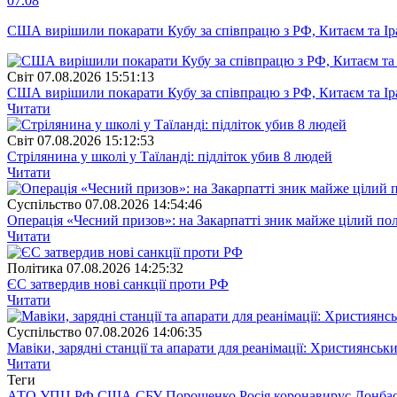
07.08
США вирішили покарати Кубу за співпрацю з РФ, Китаєм та І
Свiт
07.08.2026 15:51:13
США вирішили покарати Кубу за співпрацю з РФ, Китаєм та І
Читати
Свiт
07.08.2026 15:12:53
Стрілянина у школі у Таїланді: підліток убив 8 людей
Читати
Суспiльство
07.08.2026 14:54:46
Операція «Чесний призов»: на Закарпатті зник майже цілий пол
Читати
Полiтика
07.08.2026 14:25:32
ЄС затвердив нові санкції проти РФ
Читати
Суспiльство
07.08.2026 14:06:35
Мавіки, зарядні станції та апарати для реанімації: Християнс
Читати
Теги
АТО
УПЦ
РФ
США
СБУ
Порошенко
Росія
коронавирус
Донба