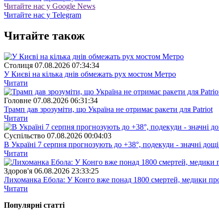
Читайте нас у Google News
Читайте нас у Telegram
Читайте також
Столиця
07.08.2026 07:34:34
У Києві на кілька днів обмежать рух мостом Метро
Читати
Головне
07.08.2026 06:31:34
Трамп дав зрозуміти, що Україна не отримає ракети для Patriot
Читати
Суспiльство
07.08.2026 00:04:03
В Україні 7 серпня прогнозують до +38°, подекуди - значні дощі
Читати
Здоров'я
06.08.2026 23:33:25
Лихоманка Ебола: У Конго вже понад 1800 смертей, медики про
Читати
Популярнi статтi