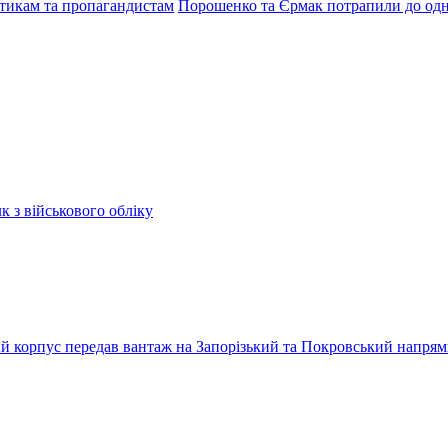
ітикам та пропагандистам
Порошенко та Єрмак потрапили до одн
к з військового обліку
ький корпус передав вантаж на Запорізький та Покровський напря