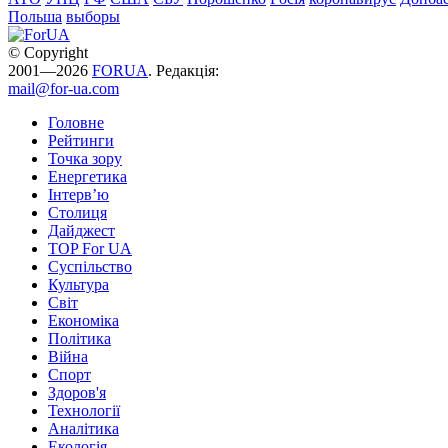
Польша
выборы
© Copyright
2001—2026
FORUA
. Редакція:
mail@for-ua.com
Головне
Рейтинги
Точка зору
Енергетика
Інтерв’ю
Столиця
Дайджест
TOP For UA
Суспiльство
Культура
Світ
Економіка
Політика
Війна
Спорт
Здоров'я
Технології
Аналітика
Екологія