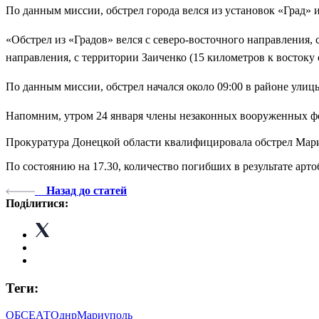
По данным миссии, обстрел города велся из установок «Град» 
«Обстрел из «Градов» велся с северо-восточного направления, 
направления, с территории Заиченко (15 километров к восток
По данным миссии, обстрел начался около 09:00 в районе улиц
Напомним, утром 24 января члены незаконных вооруженных ф
Прокуратура Донецкой области квалифицировала обстрел Ма
По состоянию на 17.30, количество погибших в результате ар
Назад до статей
Поділитися:
Теги:
ОБСЕ
АТО
днр
Мариуполь