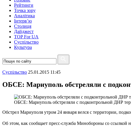
Рейтинги
Точка зору
Аналітика
Інтерв’ю
Столиця
Дайджест
TOP For UA
Суспiльство
Культура
Суспiльство
25.01.2015 11:45
ОБСЕ: Мариуполь обстреляли с подко
ОБСЕ: Мариуполь обстреляли с подконтрольной ДНР те
Обстрел Мариуполя утром 24 января велся с территории, под
Об этом, как сообщает пресс-служба Минобороны со ссылкой 