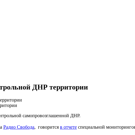
нтрольной ДНР территории
рритории
контрольной самопровозглашенной ДНР.
на
Радио Свобода
, говорится
в отчете
специальной мониторинго