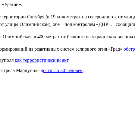
и «Ураган».
с территории Октября (в 19 километрах на северо-восток от ули
у от улицы Олимпийской), обе – под контролем «ДНР», - сообщ
ы Олимпийская, в 400 метрах от блокпостов украинских военных
ормирований из реактивных систем залпового огня «Град»
обст
риуполя
как террористический акт
.
тобстрела Мариуполя
достигло 30 человек
.