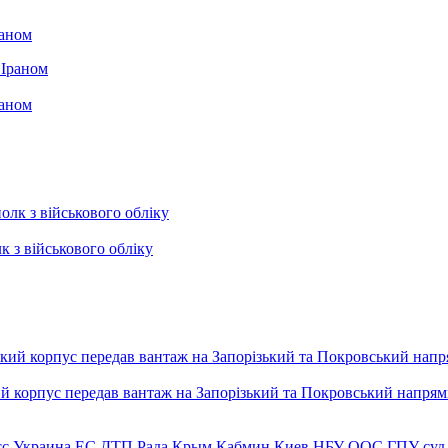
раном
раном
к з військового обліку
ький корпус передав вантаж на Запорізький та Покровський напря
сс
Украина
ЕС
ДТП
Рада
Крым
Кабмин
Киев
НБУ
ООС
ГПУ
суд