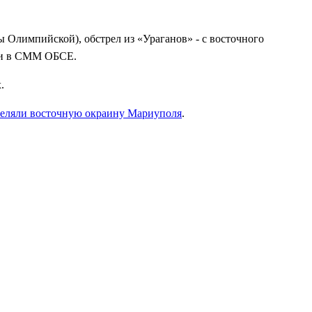
цы Олимпийской), обстрел из «Ураганов» - с восточного
или в СММ ОБСЕ.
.
реляли восточную окраину Мариуполя
.