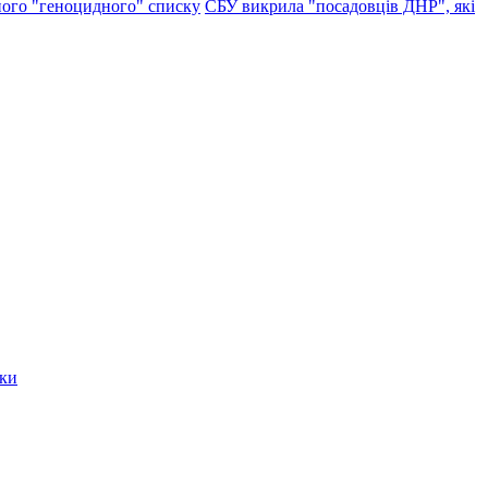
ого "геноцидного" списку
СБУ викрила "посадовців ДНР", які
мки