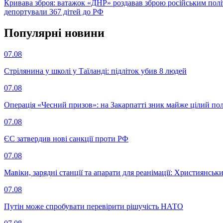
Кривава зброя: ватажок «ДНР» роздавав зброю російським пол
депортували 367 дітей до РФ
Популярнi новини
07.08
Стрілянина у школі у Таїланді: підліток убив 8 людей
07.08
Операція «Чесний призов»: на Закарпатті зник майже цілий пол
07.08
ЄС затвердив нові санкції проти РФ
07.08
Мавіки, зарядні станції та апарати для реанімації: Християнс
07.08
Путін може спробувати перевірити рішучість НАТО