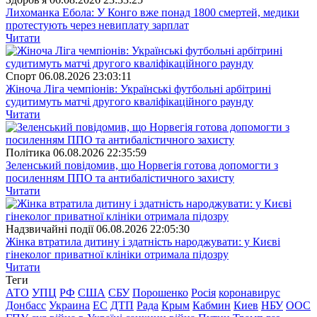
Лихоманка Ебола: У Конго вже понад 1800 смертей, медики
протестують через невиплату зарплат
Читати
Спорт
06.08.2026 23:03:11
Жіноча Ліга чемпіонів: Українські футбольні арбітрині
судитимуть матчі другого кваліфікаційного раунду
Читати
Полiтика
06.08.2026 22:35:59
Зеленський повідомив, що Норвегія готова допомогти з
посиленням ППО та антибалістичного захисту
Читати
Надзвичайні події
06.08.2026 22:05:30
Жінка втратила дитину і здатність народжувати: у Києві
гінеколог приватної клініки отримала підозру
Читати
Теги
АТО
УПЦ
РФ
США
СБУ
Порошенко
Росія
коронавирус
Донбасс
Украина
ЕС
ДТП
Рада
Крым
Кабмин
Киев
НБУ
ООС