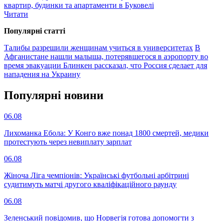
квартир, будинки та апартаменти в Буковелі
Читати
Популярнi статтi
Талибы разрешили женщинам учиться в университетах
В
Афганистане нашли малыша, потерявшегося в аэропорту во
время эвакуации
Блинкен рассказал, что Россия сделает для
нападения на Украину
Популярнi новини
06.08
Лихоманка Ебола: У Конго вже понад 1800 смертей, медики
протестують через невиплату зарплат
06.08
Жіноча Ліга чемпіонів: Українські футбольні арбітрині
судитимуть матчі другого кваліфікаційного раунду
06.08
Зеленський повідомив, що Норвегія готова допомогти з