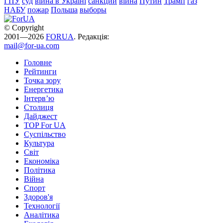
ГПУ
суд
війна в Україні
санкции
війна
Путин
Трамп
газ
НАБУ
пожар
Польша
выборы
© Copyright
2001—2026
FORUA
. Редакція:
mail@for-ua.com
Головне
Рейтинги
Точка зору
Енергетика
Інтерв’ю
Столиця
Дайджест
TOP For UA
Суспiльство
Культура
Світ
Економіка
Політика
Війна
Спорт
Здоров'я
Технології
Аналітика