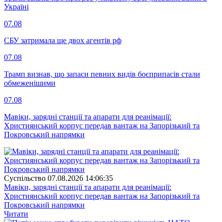
Україні
07.08
СБУ затримала ще двох агентів рф
07.08
Трамп визнав, що запаси певних видів боєприпасів стали
обмеженішими
07.08
Мавіки, зарядні станції та апарати для реанімації:
Християнський корпус передав вантаж на Запорізький та
Покровський напрямки
Суспiльство
07.08.2026 14:06:35
Мавіки, зарядні станції та апарати для реанімації:
Християнський корпус передав вантаж на Запорізький та
Покровський напрямки
Читати