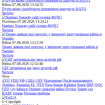
Війна
07.08.2026 13:54:55
Путін може спробувати перевірити рішучість НАТО
Читати
Полiтика
07.08.2026 13:24:21
Навіщо Токаєву свій голова ФІДЕ?
Читати
Війна
07.08.2026 13:12:59
Трамп заявив про прогрес у мирному врегулюванні війни в
Україні
Читати
Війна
07.08.2026 12:52:46
СБУ затримала ще двох агентів рф
Читати
Теги
АТО
УПЦ
РФ
США
СБУ
Порошенко
Росія
коронавирус
Донбасс
Украина
ЕС
ДТП
Рада
Крым
Кабмин
Киев
НБУ
ООС
ГПУ
суд
війна в Україні
санкции
війна
Путин
Трамп
газ
НАБУ
пожар
Польша
выборы
© Copyright