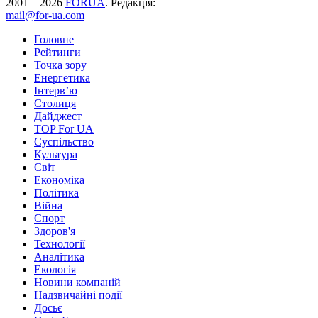
2001—2026
FORUA
. Редакція:
mail@for-ua.com
Головне
Рейтинги
Точка зору
Енергетика
Інтерв’ю
Столиця
Дайджест
TOP For UA
Суспiльство
Культура
Світ
Економіка
Політика
Війна
Спорт
Здоров'я
Технології
Аналітика
Екологія
Новини компаній
Надзвичайні події
Досьє